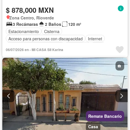
$ 878,000 MXN
Zona Centro, Rioverde
3 Recámaras
2 Baños
120 m²
Estacionamiento
Cisterna
Acceso para personas con discapacidad
Internet
Circuito cerrado de televisión
Electricidad
Agua
06/07/2026 en - MI CASA SII Karina
Zonas verdes
Vista panorámica
Sin amueblar
Remate Bancario
Casa