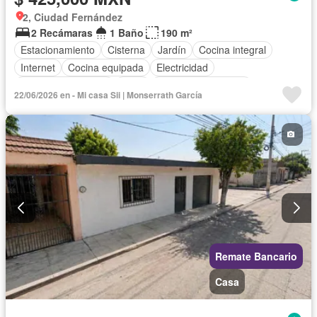
2, Ciudad Fernández
2 Recámaras
1 Baño
190 m²
Estacionamiento
Cisterna
Jardín
Cocina integral
Internet
Cocina equipada
Electricidad
Cuarto de Limpieza
Agua
Televisión por cable
22/06/2026 en - Mi casa Sii | Monserrath García
Gas natural
Recámara con closet
Wifi
Permite mascotas
Permite niños
Parcialmente amueblado
Remate Bancario
Casa