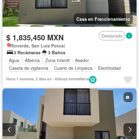
Casa en Fraccionamiento
$ 1,835,450 MXN
Destacado
Rioverde, San Luis Potosí
3 Recámaras
3 Baños
Agua
Alberca
Zona infantil
Asador
Caseta de vigilancia
Cuarto de Limpieza
Electricidad
Estacionamiento
Gas natural
Terraza
Hace 1 semana, 2 días en - Alianza inmobiliaria