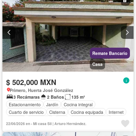
Remate Bancario
Casa
$ 502,000 MXN
Primero, Huerta José González
3 Recámaras
2 Baños
135 m²
Estacionamiento
Jardín
Cocina integral
Cuarto de servicio
Cisterna
Cocina equipada
Internet
Bodega
Electricidad
Agua
Cuarto de Limpieza
22/06/2026 en - Mi casa Sii | Arturo Hernández.
Televisión por cable
Gas natural
Zonas verdes
Despacho
Vista panorámica
Recámara con closet