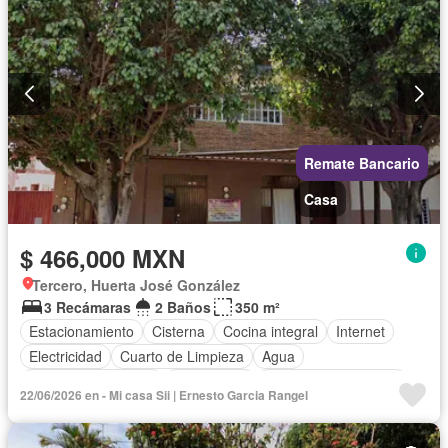
Remate Bancario
Casa
$ 466,000 MXN
Tercero, Huerta José González
3 Recámaras
2 Baños
350 m²
Estacionamiento
Cisterna
Cocina integral
Internet
Electricidad
Cuarto de Limpieza
Agua
Televisión por cable
Gas natural
Recámara con closet
22/06/2026 en - Mi casa Sii | Ernesto Garcia Rangel
Wifi
Permite niños
Permite mascotas
Parcialmente amueblado