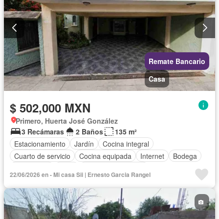
Remate Bancario
Casa
$ 502,000 MXN
Primero, Huerta José González
3 Recámaras
2 Baños
135 m²
Estacionamiento
Jardín
Cocina integral
Cuarto de servicio
Cocina equipada
Internet
Bodega
Electricidad
Agua
Cuarto de Limpieza
22/06/2026 en - Mi casa Sii | Ernesto Garcia Rangel
Televisión por cable
Gas natural
Despacho
Zonas verdes
Vista panorámica
Recámara con closet
Conserje
Wifi
Permite mascotas
Permite niños
Sin amueblar