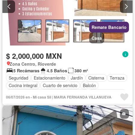
Remate Bancario
Casa
$ 2,000,000 MXN
Zona Centro, Rioverde
5 Recámaras
4.5 Baños
380 m²
Seguridad
Estacionamiento
Jardín
Cisterna
Terraza
Cocina integral
Cuarto de servicio
Balcón
Acceso para personas con discapacidad
Cocina equipada
06/07/2026 en - Mi casa Sii | MARIA FERNANDA VILLANUEVA
Sala polivalente
Internet
Circuito cerrado de televisión
Electricidad
Agua
Cuarto de Limpieza
Televisión por cable
Despacho
Vista panorámica
Recámara con closet
Caseta de vigilancia
Sin amueblar