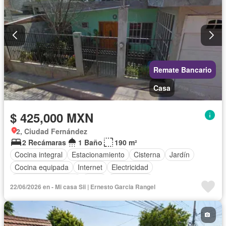
Remate Bancario
Casa
$ 425,000 MXN
2, Ciudad Fernández
2 Recámaras
1 Baño
190 m²
Cocina integral
Estacionamiento
Cisterna
Jardín
Cocina equipada
Internet
Electricidad
Cuarto de Limpieza
Agua
Gas natural
22/06/2026 en - Mi casa Sii | Ernesto Garcia Rangel
Televisión por cable
Recámara con closet
Wifi
Permite mascotas
Permite niños
Parcialmente amueblado