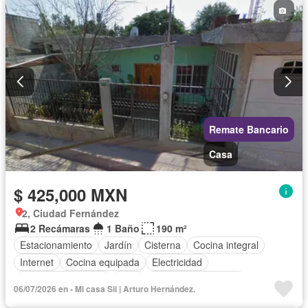
Conserje
Wifi
Permite mascotas
Permite niños
Sin amueblar
Remate Bancario
Casa
$ 425,000 MXN
2, Ciudad Fernández
2 Recámaras
1 Baño
190 m²
Estacionamiento
Jardín
Cisterna
Cocina integral
Internet
Cocina equipada
Electricidad
Cuarto de Limpieza
Agua
Televisión por cable
06/07/2026 en - Mi casa Sii | Arturo Hernández.
Gas natural
Recámara con closet
Wifi