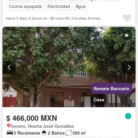
Cocina equipada
Electricidad
Agua
Televisión por cable
Gas natural
Wifi
Hace 3 días, 6 horas en - Mi casa Sii | Carolina Arenas
Recámara con closet
Permite mascotas
Permite niños
Parcialmente amueblado
Remate Bancario
Casa
$ 466,000 MXN
Tercero, Huerta José González
3 Recámaras
2 Baños
350 m²