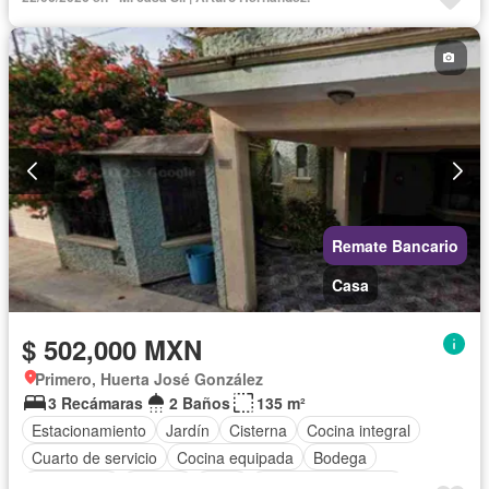
Recámara con closet
Wifi
Permite mascotas
Permite niños
Parcialmente amueblado
Remate Bancario
Casa
$ 502,000 MXN
Primero, Huerta José González
3 Recámaras
2 Baños
135 m²
Estacionamiento
Jardín
Cisterna
Cocina integral
Cuarto de servicio
Cocina equipada
Bodega
Electricidad
Internet
Agua
Cuarto de Limpieza