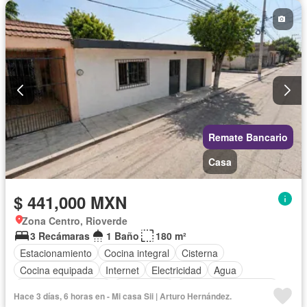
Permite mascotas
Permite niños
Parcialmente amueblado
Remate Bancario
Casa
$ 441,000 MXN
Zona Centro, Rioverde
3 Recámaras
1 Baño
180 m²
Estacionamiento
Cocina integral
Cisterna
Cocina equipada
Internet
Electricidad
Agua
Televisión por cable
Gas natural
Recámara con closet
Hace 3 días, 6 horas en - Mi casa Sii | Arturo Hernández.
Wifi
Permite mascotas
Permite niños