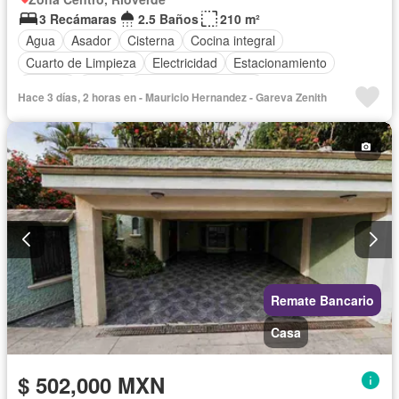
3 Recámaras
2.5 Baños
210 m²
Agua
Asador
Cisterna
Cocina integral
Cuarto de Limpieza
Electricidad
Estacionamiento
Internet
Jardín
Recámara con closet
Hace 3 días, 2 horas en - Mauricio Hernandez - Gareva Zenith
Televisión por cable
Wifi
Sin amueblar
Remate Bancario
Casa
$ 502,000 MXN