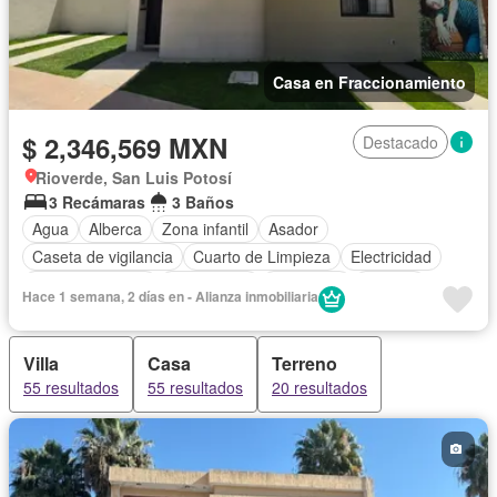
Casa en Fraccionamiento
$ 2,346,569 MXN
Destacado
Rioverde, San Luis Potosí
3 Recámaras
3 Baños
Agua
Alberca
Zona infantil
Asador
Caseta de vigilancia
Cuarto de Limpieza
Electricidad
Estacionamiento
Gas natural
Seguridad
Terraza
Hace 1 semana, 2 días en - Alianza inmobiliaria
Villa
Casa
Terreno
55 resultados
55 resultados
20 resultados