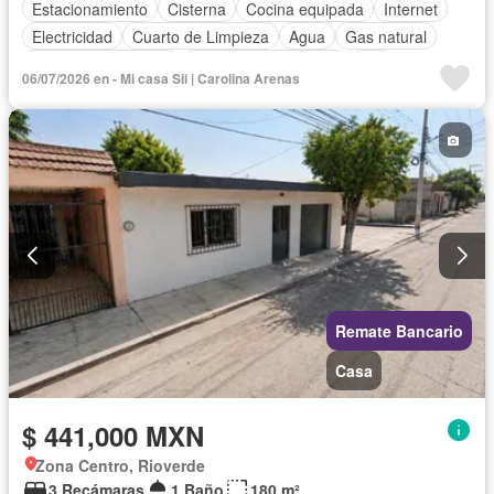
Estacionamiento
Cisterna
Cocina equipada
Internet
Electricidad
Cuarto de Limpieza
Agua
Gas natural
Televisión por cable
Recámara con closet
Wifi
06/07/2026 en - Mi casa Sii | Carolina Arenas
Permite niños
Permite mascotas
Parcialmente amueblado
Remate Bancario
Casa
$ 441,000 MXN
Zona Centro, Rioverde
3 Recámaras
1 Baño
180 m²