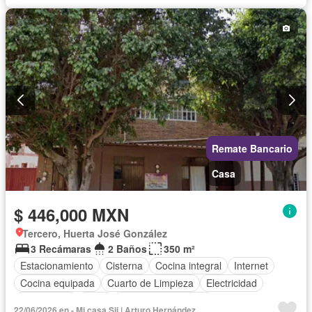
Parcialmente amueblado
Remate Bancario
Casa
$ 446,000 MXN
Tercero, Huerta José González
3 Recámaras
2 Baños
350 m²
Estacionamiento
Cisterna
Cocina integral
Internet
Cocina equipada
Cuarto de Limpieza
Electricidad
Gas natural
Agua
Televisión por cable
22/06/2026 en - Mi casa Sii | Arturo Hernández.