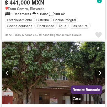
$ 441,000 MXN
Zona Centro, Rioverde
3 Recámaras
1 Baño
180 m²
Estacionamiento
Cisterna
Cocina integral
Cocina equipada
Electricidad
Agua
Gas natural
Televisión por cable
Internet
Recámara con closet
Wifi
Hace 3 días, 6 horas en - Mi casa Sii | Monserrath García
Permite mascotas
Permite niños
Parcialmente amueblado
Remate Bancario
Casa