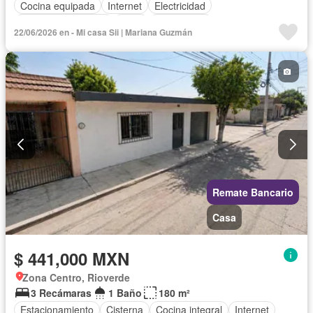
Cocina equipada
Internet
Electricidad
Cuarto de Limpieza
Agua
Gas natural
22/06/2026 en - Mi casa Sii | Mariana Guzmán
Televisión por cable
Recámara con closet
Wifi
Permite mascotas
Permite niños
Parcialmente amueblado
Remate Bancario
Casa
$ 441,000 MXN
Zona Centro, Rioverde
3 Recámaras
1 Baño
180 m²
Estacionamiento
Cisterna
Cocina integral
Internet