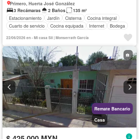
Primero, Huerta José González
3 Recámaras
2 Baños
135 m²
Estacionamiento
Jardín
Cisterna
Cocina integral
Cuarto de servicio
Cocina equipada
Internet
Bodega
Electricidad
Agua
Cuarto de Limpieza
22/06/2026 en - Mi casa Sii | Monserrath García
Televisión por cable
Gas natural
Zonas verdes
Despacho
Vista panorámica
Recámara con closet
Conserje
Wifi
Permite mascotas
Permite niños
Sin amueblar
Remate Bancario
Casa
$ 425,000 MXN