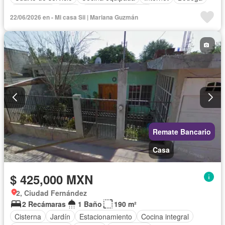
Electricidad
Agua
Cuarto de Limpieza
22/06/2026 en - Mi casa Sii | Mariana Guzmán
Televisión por cable
Gas natural
Zonas verdes
Despacho
Vista panorámica
Recámara con closet
Conserje
Wifi
Permite mascotas
Permite niños
Sin amueblar
Remate Bancario
Casa
$ 425,000 MXN
2, Ciudad Fernández
2 Recámaras
1 Baño
190 m²
Cisterna
Jardín
Estacionamiento
Cocina integral