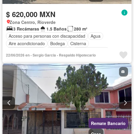
$ 620,000 MXN
Zona Centro, Rioverde
3 Recámaras
1.5 Baños
280 m²
Acceso para personas con discapacidad
Agua
Aire acondicionado
Bodega
Cisterna
Cuarto de servicio
Electricidad
Estacionamiento
22/06/2026 en - Sergio Garcia - Respaldo Hipotecario
Internet
Jardín
Despacho
Televisión por cable
Wifi
Sin amueblar
Remate Bancario