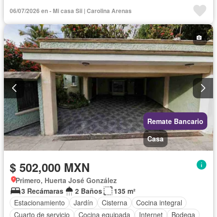
Cuarto de Limpieza
Agua
Televisión por cable
06/07/2026 en - Mi casa Sii | Carolina Arenas
Gas natural
Recámara con closet
Wifi
Permite mascotas
Permite niños
Parcialmente amueblado
Remate Bancario
Casa
$ 502,000 MXN
Primero, Huerta José González
3 Recámaras
2 Baños
135 m²
Estacionamiento
Jardín
Cisterna
Cocina integral
Cuarto de servicio
Cocina equipada
Internet
Bodega