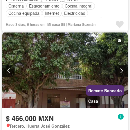
Cisterna
Estacionamiento
Cocina integral
Cocina equipada
Internet
Electricidad
Cuarto de Limpieza
Agua
Televisión por cable
Hace 3 días, 6 horas en - Mi casa Sii | Mariana Guzmán
Gas natural
Recámara con closet
Wifi
Permite niños
Permite mascotas
Parcialmente amueblado
Remate Bancario
Casa
$ 466,000 MXN
Tercero, Huerta José González