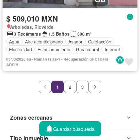
Casa
$ 509,010 MXN
Arboledas, Rioverde
3 Recámaras
1.5 Baños
300 m²
Agua
Aire acondicionado
Asador
Calefacción
Electricidad
Estacionamiento
Gas natural
Internet
Recámara con closet
Televisión por cable
Wifi
03/03/2026 en - Roman Frias-1 - Recuperación de Cartera
Zonas verdes
Sin amueblar
ARSIM.
1
2
3
Zonas cercanas
Guardar búsqueda
Tipo inmueble