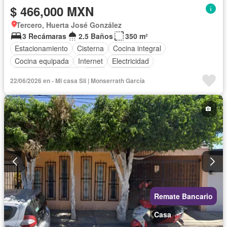
$ 466,000 MXN
Tercero, Huerta José González
3 Recámaras
2.5 Baños
350 m²
Estacionamiento
Cisterna
Cocina integral
Cocina equipada
Internet
Electricidad
Cuarto de Limpieza
Agua
Gas natural
22/06/2026 en - Mi casa Sii | Monserrath García
Televisión por cable
Recámara con closet
Wifi
Permite niños
Permite mascotas
Parcialmente amueblado
Remate Bancario
Casa