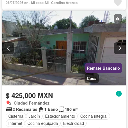
06/07/2026 en - Mi casa Sii | Carolina Arenas
Televisión por cable
Gas natural
Zonas verdes
Despacho
Vista panorámica
Recámara con closet
Wifi
Conserje
Permite mascotas
Permite niños
Sin amueblar
Remate Bancario
Casa
$ 425,000 MXN
2, Ciudad Fernández
2 Recámaras
1 Baño
190 m²
Cisterna
Jardín
Estacionamiento
Cocina integral
Internet
Cocina equipada
Electricidad