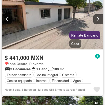
Remate Bancario
Casa
$ 441,000 MXN
Zona Centro, Rioverde
3 Recámaras
1 Baño
180 m²
Estacionamiento
Cocina integral
Cisterna
Cocina equipada
Internet
Electricidad
Agua
Cuarto de Limpieza
Televisión por cable
Gas natural
Hace 3 días, 6 horas en - Mi casa Sii | Ernesto Garcia Rangel
Recámara con closet
Wifi
Permite niños
Permite mascotas
Parcialmente amueblado