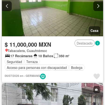
Casa
$ 11,000,000 MXN
Destacado
Tabacalera, Cuauhtémoc
17 Recámaras
10 Baños
350 m²
Seguridad
Terraza
Acceso para personas con discapacidad
Bodega
Circuito cerrado de televisión
Electricidad
Agua
06/07/2026 en - GERMANS
Cisterna
Despacho
Sin amueblar