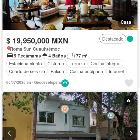
Casa
$ 19,950,000 MXN
Destacado
Roma Sur, Cuauhtémoc
5 Recámaras
4 Baños
177 m²
Estacionamiento
Cisterna
Terraza
Cocina integral
Cuarto de servicio
Balcón
Cocina equipada
Internet
Bodega
Electricidad
Agua
Cuarto de Limpieza
06/07/2026 en - Geodevelopers
Bodega
Despacho
Recámara con closet
Conserje
Parcialmente amueblado