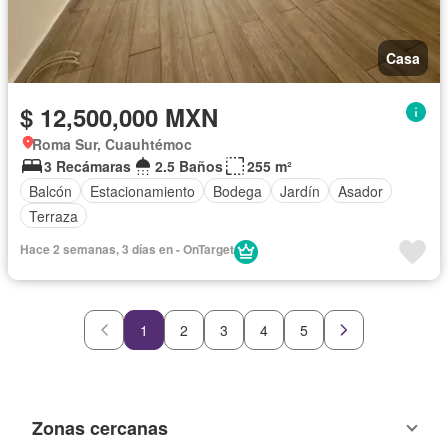
Casa
$ 12,500,000 MXN
Roma Sur, Cuauhtémoc
3 Recámaras
2.5 Baños
255 m²
Balcón
Estacionamiento
Bodega
Jardín
Asador
Terraza
Hace 2 semanas, 3 días en - OnTarget
1
2
3
4
5
Zonas cercanas