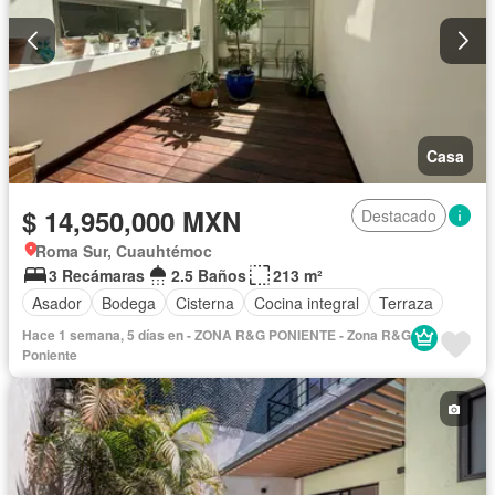
Casa
$ 14,950,000 MXN
Destacado
Roma Sur, Cuauhtémoc
3 Recámaras
2.5 Baños
213 m²
Asador
Bodega
Cisterna
Cocina integral
Terraza
Hace 1 semana, 5 días en - ZONA R&G PONIENTE - Zona R&G
Poniente