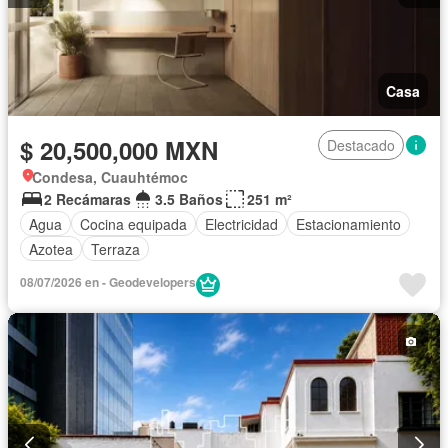
Casa
$ 20,500,000 MXN
Destacado
Condesa, Cuauhtémoc
2 Recámaras
3.5 Baños
251 m²
Agua
Cocina equipada
Electricidad
Estacionamiento
Azotea
Terraza
08/07/2026 en - Geodevelopers