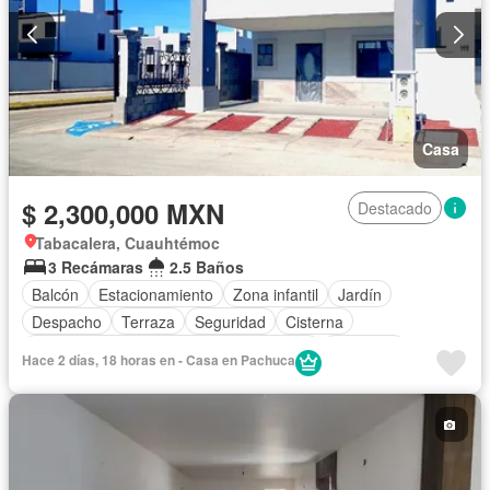
Casa
$ 2,300,000 MXN
Destacado
Tabacalera, Cuauhtémoc
3 Recámaras
2.5 Baños
Balcón
Estacionamiento
Zona infantil
Jardín
Despacho
Terraza
Seguridad
Cisterna
Acceso para personas con discapacidad
Gimnasio
Hace 2 días, 18 horas en - Casa en Pachuca
Sala polivalente
Electricidad
Internet
Agua
Wifi
Permite mascotas
Permite niños
Parcialmente amueblado