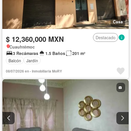
Casa
$ 12,360,000 MXN
Destacado
Cuauhtémoc
3 Recámaras
1.5 Baños
201 m²
Balcón
Jardín
08/07/2026 en - Inmobiliaria MoRY