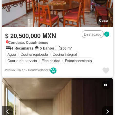
Casa
$ 20,500,000 MXN
Destacado
Condesa, Cuauhtémoc
4 Recámaras
5 Baños
256 m²
Agua
Cocina equipada
Cocina integral
Cuarto de servicio
Electricidad
Estacionamiento
Recámara con closet
Azotea
20/05/2026 en - Geodevelopers