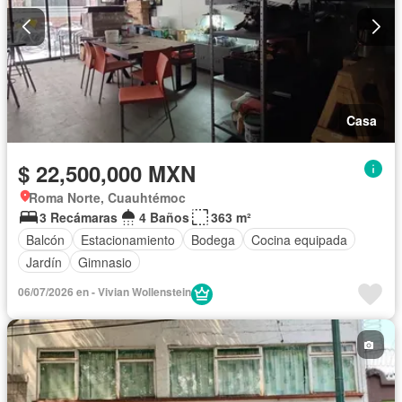
Casa
$ 22,500,000 MXN
Roma Norte, Cuauhtémoc
3 Recámaras
4 Baños
363 m²
Balcón
Estacionamiento
Bodega
Cocina equipada
Jardín
Gimnasio
06/07/2026 en - Vivian Wollenstein