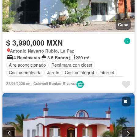
Casa
$ 3,990,000 MXN
Antonio Navarro Rubio, La Paz
4 Recámaras
3.5 Baños
220 m²
Aire acondicionado
Recámara con closet
Cocina equipada
Jardín
Cocina integral
Internet
Vista panorámica
Cuarto de servicio
Alberca
Terraza
22/06/2026 en - Coldwell Banker Riveras
Patio
Parcialmente amueblado