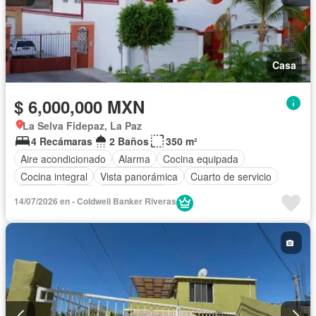
Casa
$ 6,000,000 MXN
La Selva Fidepaz, La Paz
4 Recámaras
2 Baños
350 m²
Aire acondicionado
Alarma
Cocina equipada
Cocina integral
Vista panorámica
Cuarto de servicio
Terraza
Patio
Sin amueblar
14/07/2026 en - Coldwell Banker Riveras