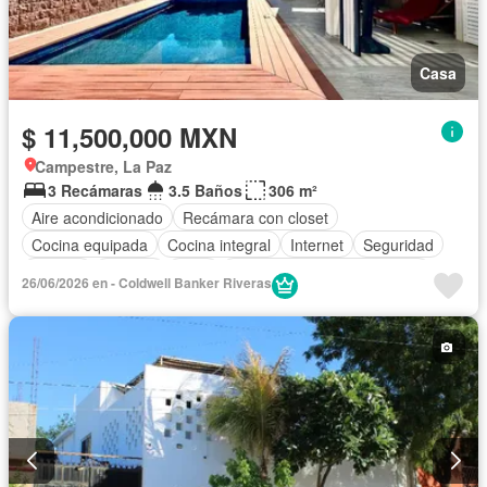
Casa
$ 11,500,000 MXN
Campestre, La Paz
3 Recámaras
3.5 Baños
306 m²
Aire acondicionado
Recámara con closet
Cocina equipada
Cocina integral
Internet
Seguridad
Alberca
Terraza
Patio
Completamente amueblado
26/06/2026 en - Coldwell Banker Riveras