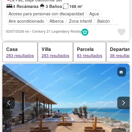
4 Recámaras
3 Baños
168 m²
Acceso para personas con discapacidad
Agua
Aire acondicionado
Alberca
Zona infantil
Balcón
Cancha de tenis
Caseta de vigilancia
Cocina equipada
02/07/2026 en - Century 21 Legendary Realty
Cocina integral
Electricidad
Estacionamiento
Gimnasio
Internet
Jacuzzi
Recámara con closet
Seguridad
Casa
Villa
Parcela
Departam
Terraza
Vista panorámica
Completamente amueblado
283 resultados
283 resultados
83 resultados
38 resultad