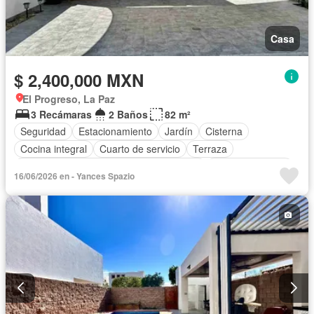
Casa
$ 2,400,000 MXN
El Progreso, La Paz
3 Recámaras
2 Baños
82 m²
Seguridad
Estacionamiento
Jardín
Cisterna
Cocina integral
Cuarto de servicio
Terraza
Acceso para personas con discapacidad
Cocina equipada
16/06/2026 en - Yances Spazio
Aire acondicionado
Caseta de vigilancia
Permite mascotas
Permite niños
Completamente amueblado