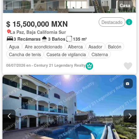
Casa
$ 15,500,000 MXN
Destacado
La Paz, Baja California Sur
3 Recámaras
3 Baños
135 m²
Agua
Aire acondicionado
Alberca
Asador
Balcón
Cancha de tenis
Caseta de vigilancia
Cisterna
Cocina equipada
Cocina integral
Electricidad
06/07/2026 en - Century 21 Legendary Realty
Estacionamiento
Gimnasio
Internet
Jacuzzi
Jardín
Sala polivalente
Seguridad
Terraza
Vista panorámica
Wifi
Sin amueblar