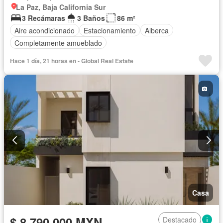
La Paz, Baja California Sur
3 Recámaras
3 Baños
86 m²
Aire acondicionado
Estacionamiento
Alberca
Completamente amueblado
Hace 1 día, 21 horas en - Global Real Estate
Casa
$ 8,790,000 MXN
Destacado