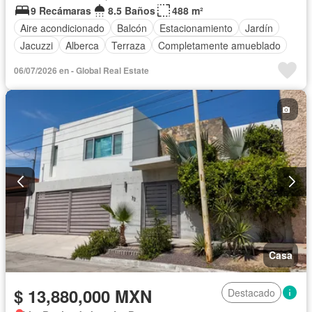
9 Recámaras
8.5 Baños
488 m²
Aire acondicionado
Balcón
Estacionamiento
Jardín
Jacuzzi
Alberca
Terraza
Completamente amueblado
06/07/2026 en - Global Real Estate
Casa
$ 13,880,000 MXN
Destacado