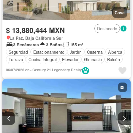
Casa
$ 13,880,444 MXN
Destacado
La Paz, Baja California Sur
3 Recámaras
3 Baños
155 m²
Seguridad
Estacionamiento
Jardín
Cisterna
Alberca
Terraza
Cocina integral
Elevador
Gimnasio
Balcón
Cocina equipada
Internet
Aire acondicionado
06/07/2026 en - Century 21 Legendary Realty
Electricidad
Jacuzzi
Cancha de tenis
Asador
Vista panorámica
Caseta de vigilancia
Sin amueblar