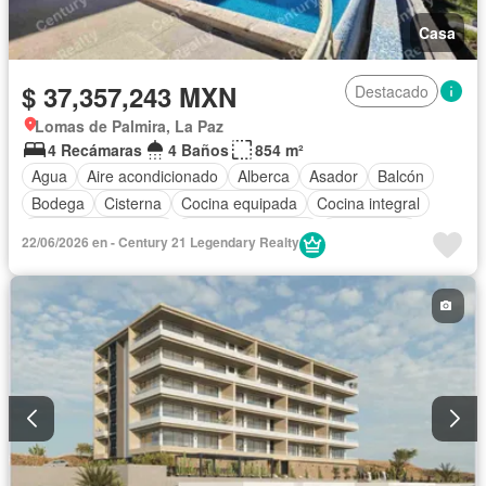
Casa
$ 37,357,243 MXN
Destacado
Lomas de Palmira, La Paz
4 Recámaras
4 Baños
854 m²
Agua
Aire acondicionado
Alberca
Asador
Balcón
Bodega
Cisterna
Cocina equipada
Cocina integral
Cuarto de Limpieza
Cuarto de servicio
Electricidad
22/06/2026 en - Century 21 Legendary Realty
Estacionamiento
Gimnasio
Internet
Jacuzzi
Recámara con closet
Sala polivalente
Seguridad
Terraza
Vista panorámica