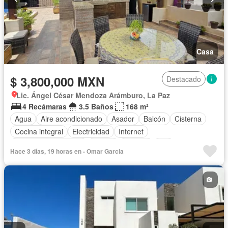
Casa
$ 3,800,000 MXN
Destacado
Lic. Ángel César Mendoza Arámburo, La Paz
4 Recámaras
3.5 Baños
168 m²
Agua
Aire acondicionado
Asador
Balcón
Cisterna
Cocina integral
Electricidad
Internet
Recámara con closet
Azotea
Terraza
Wifi
Hace 3 días, 19 horas en - Omar Garcia
Sin amueblar