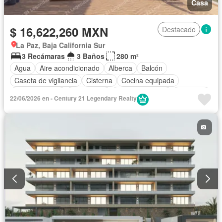
Casa
$ 16,622,260 MXN
Destacado
La Paz, Baja California Sur
3 Recámaras
3 Baños
280 m²
Agua
Aire acondicionado
Alberca
Balcón
Caseta de vigilancia
Cisterna
Cocina equipada
Cocina integral
Electricidad
Estacionamiento
Gimnasio
22/06/2026 en - Century 21 Legendary Realty
Internet
Jardín
Recámara con closet
Azotea
Seguridad
Terraza
Vista panorámica
Wifi
Sin amueblar