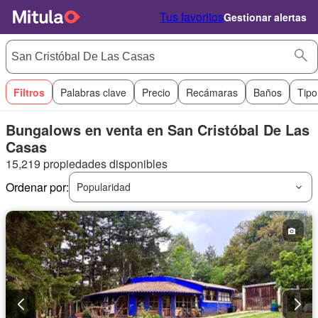
Tus favoritos
Gestionar alertas
Filtros
Palabras clave
Precio
Recámaras
Baños
Tipo
Bungalows en venta en San Cristóbal De Las
Casas
15,219 propiedades disponibles
Ordenar por:
Popularidad