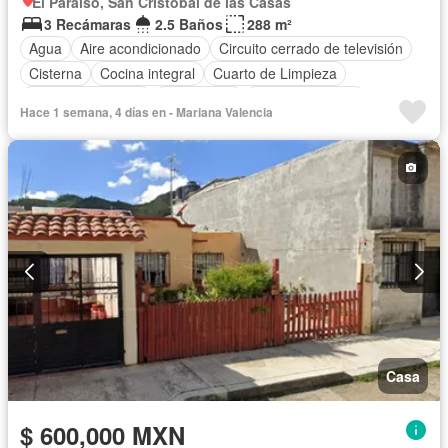
El Paraíso, San Cristóbal de las Casas
3 Recámaras
2.5 Baños
288 m²
Agua
Aire acondicionado
Circuito cerrado de televisión
Cisterna
Cocina integral
Cuarto de Limpieza
Cuarto de servicio
Electricidad
Estacionamiento
Hace 1 semana, 4 días en - Mariana Valencia
Gas natural
Internet
Seguridad
Televisión por cable
Wifi
Casa
$ 600,000 MXN