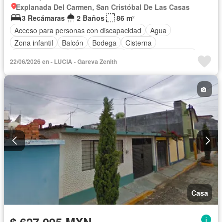
Explanada Del Carmen, San Cristóbal De Las Casas
3 Recámaras
2 Baños
86 m²
Acceso para personas con discapacidad
Agua
Zona infantil
Balcón
Bodega
Cisterna
Cocina equipada
Cocina integral
Cuarto de Limpieza
22/06/2026 en - LUCIA - Gareva Zenith
Cuarto de servicio
Electricidad
Estacionamiento
Gas natural
Gimnasio
Internet
Jardín
Despacho
Seguridad
Televisión por cable
Wifi
Zonas verdes
Casa
$ 627,095 MXN