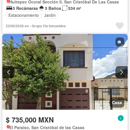
Huitepec Ocotal Sección Ii, San Cristóbal De Las Casas
5 Recámaras
5 Baños
534 m²
Estacionamiento
Jardín
22/06/2026 en - Grupo Vía Inmuebles
Casa
$ 735,000 MXN
El Paraíso, San Cristóbal de las Casas