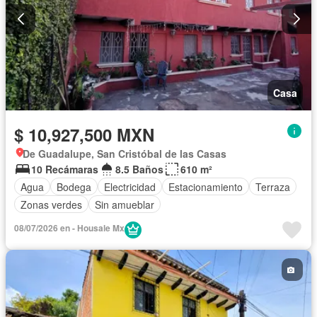
Casa
$ 10,927,500 MXN
De Guadalupe, San Cristóbal de las Casas
10 Recámaras
8.5 Baños
610 m²
Agua
Bodega
Electricidad
Estacionamiento
Terraza
Zonas verdes
Sin amueblar
08/07/2026 en - Housale Mx