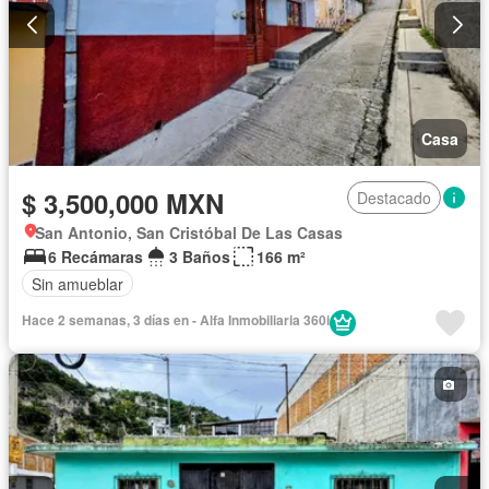
Casa
$ 3,500,000 MXN
Destacado
San Antonio, San Cristóbal De Las Casas
6 Recámaras
3 Baños
166 m²
Sin amueblar
Hace 2 semanas, 3 días en - Alfa Inmobiliaria 360i