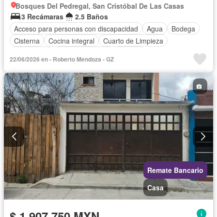
Bosques Del Pedregal, San Cristóbal De Las Casas
3 Recámaras
2.5 Baños
Acceso para personas con discapacidad
Agua
Bodega
Cisterna
Cocina integral
Cuarto de Limpieza
Electricidad
Estacionamiento
Internet
22/06/2026 en - Roberto Mendoza - GZ
Recámara con closet
Televisión por cable
Wifi
Remate Bancario
Casa
$ 1,907,750 MXN