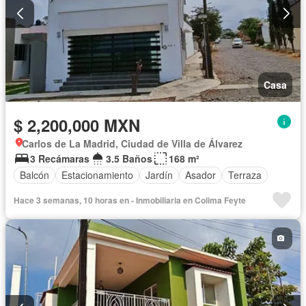
Casa
$ 2,200,000 MXN
Carlos de La Madrid, Ciudad de Villa de Álvarez
3 Recámaras
3.5 Baños
168 m²
Balcón
Estacionamiento
Jardín
Asador
Terraza
Hace 3 semanas, 10 horas en - Inmobiliaria en Colima Feyte