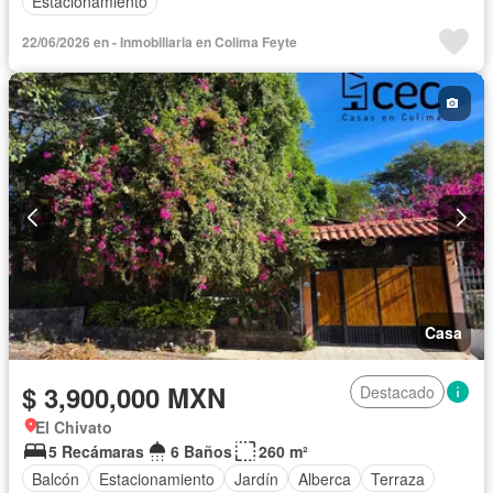
Estacionamiento
22/06/2026 en - Inmobiliaria en Colima Feyte
Casa
$ 3,900,000 MXN
Destacado
El Chivato
5 Recámaras
6 Baños
260 m²
Balcón
Estacionamiento
Jardín
Alberca
Terraza