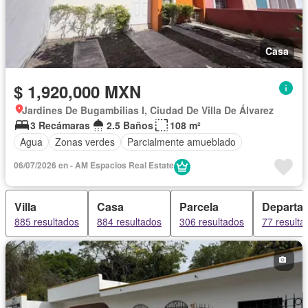
Casa
$ 1,920,000 MXN
Jardines De Bugambilias I, Ciudad De Villa De Álvarez
3 Recámaras
2.5 Baños
108 m²
Agua
Zonas verdes
Parcialmente amueblado
06/07/2026 en - AM Espacios Real Estate
Villa
Casa
Parcela
Departa
885 resultados
884 resultados
306 resultados
77 resulta