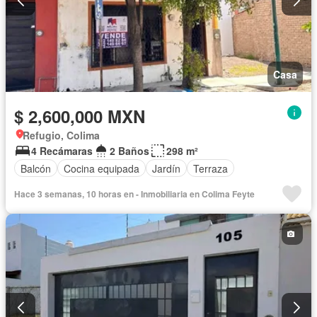
Casa
$ 2,600,000 MXN
Refugio, Colima
4 Recámaras
2 Baños
298 m²
Balcón
Cocina equipada
Jardín
Terraza
Hace 3 semanas, 10 horas en - Inmobiliaria en Colima Feyte