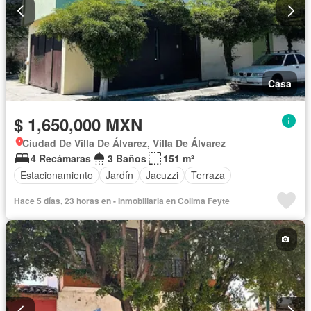
Casa
$ 1,650,000 MXN
Ciudad De Villa De Álvarez, Villa De Álvarez
4 Recámaras
3 Baños
151 m²
Estacionamiento
Jardín
Jacuzzi
Terraza
Hace 5 días, 23 horas en - Inmobiliaria en Colima Feyte