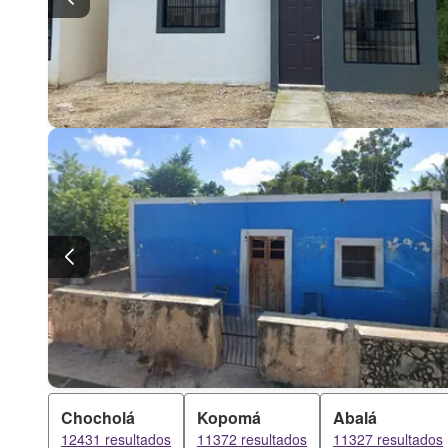
Chocholá
Kopomá
Abalá
12431 resultados
11372 resultados
11327 resultados