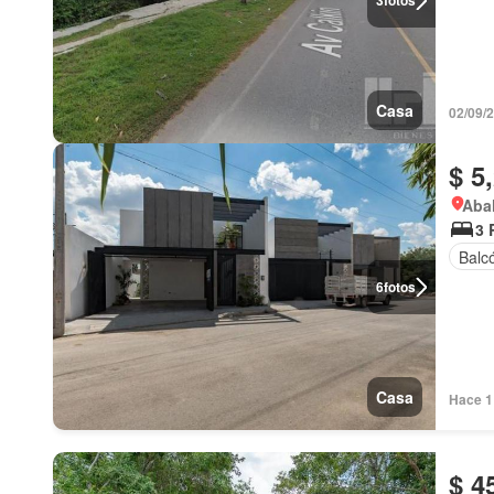
3
fotos
Casa
02/09/
$ 5
Abal
3 
Balc
6
fotos
Casa
Hace 1
$ 4