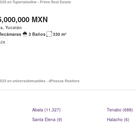
026 en Tuportalonline - Prime Real Estate
5,000,000 MXN
a, Yucatán
Recámaras
3 Baños
330 m²
aza
2025 en universoInmuebles - dPassos Realtors
Abala (11,327)
Tenabo (688)
Santa Elena (9)
Halacho (6)