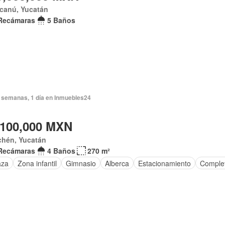
canú, Yucatán
Recámaras
5 Baños
 semanas, 1 día en Inmuebles24
,100,000 MXN
chén, Yucatán
Recámaras
4 Baños
270 m²
aza
Zona infantil
Gimnasio
Alberca
Estacionamiento
Comple