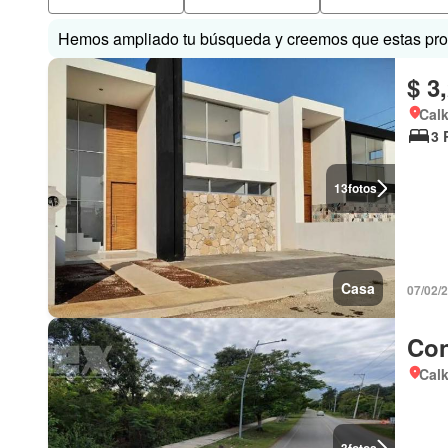
Hemos ampliado tu búsqueda y creemos que estas prop
$ 3
Cal
3 
13
fotos
Casa
07/02/
Con
Cal