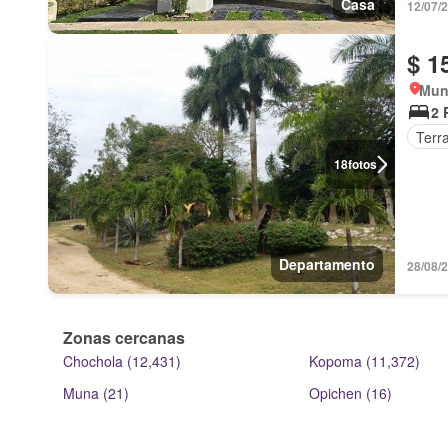
Casa
12/07/2
$ 1
Mun
2 
Terr
18
fotos
Departamento
28/08/
Zonas cercanas
Chochola (12,431)
Kopoma (11,372)
Muna (21)
Opichen (16)