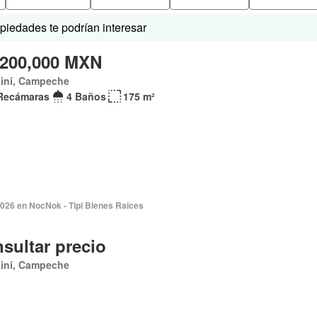
iedades te podrían interesar
,200,000 MXN
kiní, Campeche
Recámaras
4 Baños
175 m²
2026 en NocNok - Tipi Bienes Raices
sultar precio
kiní, Campeche