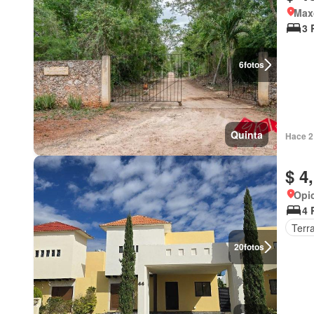
Max
3 
6
fotos
Quinta
Hace 2
$ 4
Opi
4 
Terr
20
fotos