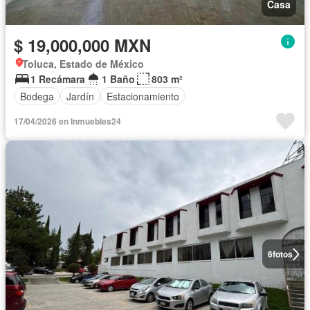
Casa
$ 19,000,000 MXN
Toluca, Estado de México
1 Recámara
1 Baño
803 m²
Bodega
Jardín
Estacionamiento
17/04/2026 en Inmuebles24
6
fotos