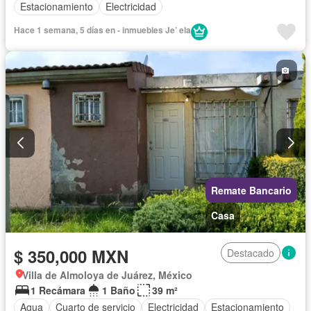
Estacionamiento
Electricidad
Hace 1 semana, 5 días en - inmuebles Je’ ela
Remate Bancario
Casa
$ 350,000 MXN
Destacado
Villa de Almoloya de Juárez, México
1 Recámara
1 Baño
39 m²
Agua
Cuarto de servicio
Electricidad
Estacionamiento