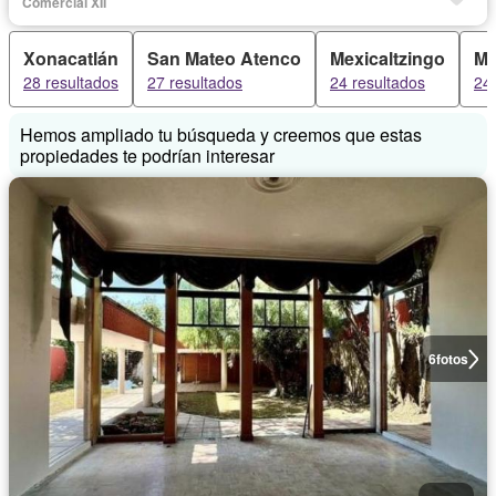
Comercial XII
Xonacatlán
San Mateo Atenco
Mexicaltzingo
Me
28 resultados
27 resultados
24 resultados
24 
Hemos ampliado tu búsqueda y creemos que estas
propiedades te podrían interesar
6
fotos