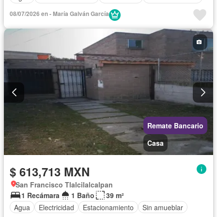
08/07/2026 en - María Galván García
Remate Bancario
Casa
$ 613,713 MXN
San Francisco Tlalcilalcalpan
1 Recámara
1 Baño
39 m²
Agua
Electricidad
Estacionamiento
Sin amueblar