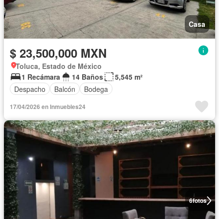
Casa
$ 23,500,000 MXN
Toluca, Estado de México
1 Recámara
14 Baños
5,545 m²
Despacho
Balcón
Bodega
17/04/2026 en Inmuebles24
6
fotos