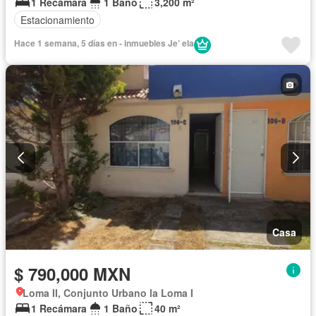
1 Recámara
1 Baño
3,200 m²
Estacionamiento
Hace 1 semana, 5 días en - inmuebles Je’ ela
Casa
$ 790,000 MXN
Loma II, Conjunto Urbano la Loma I
1 Recámara
1 Baño
40 m²