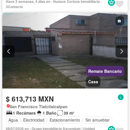
Hace 2 semanas, 4 días en - Hunave Certeza Inmobiliaria -
3Contacto
Remate Bancario
Casa
$ 613,713 MXN
San Francisco Tlalcilalcalpan
1 Recámara
1 Baño
39 m²
Agua
Electricidad
Estacionamiento
Sin amueblar
08/07/2026 en - Grupo Inmobiliario Ascendum | Unidad