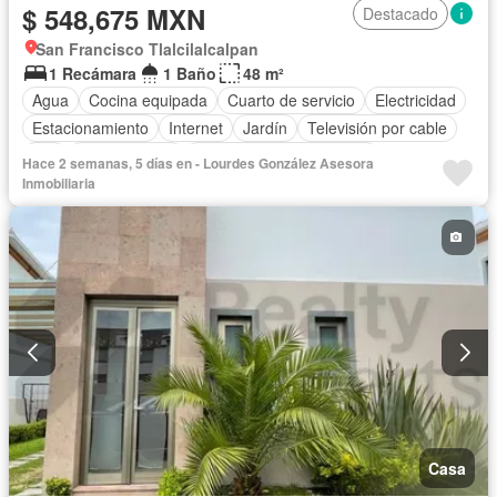
$ 548,675 MXN
Destacado
San Francisco Tlalcilalcalpan
1 Recámara
1 Baño
48 m²
Agua
Cocina equipada
Cuarto de servicio
Electricidad
Estacionamiento
Internet
Jardín
Televisión por cable
Wifi
Zonas verdes
Parcialmente amueblado
Hace 2 semanas, 5 días en - Lourdes González Asesora
Inmobiliaria
Casa