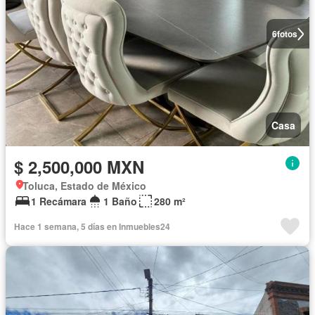
6
fotos
Casa
$ 2,500,000 MXN
Toluca, Estado de México
1 Recámara
1 Baño
280 m²
Hace 1 semana, 5 días en Inmuebles24