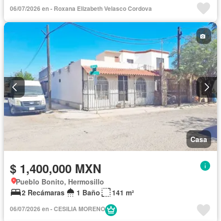
Aire acondicionado
Electricidad
Agua
06/07/2026 en - Roxana Elizabeth Velasco Cordova
Televisión por cable
Asador
Recámara con closet
Caseta de vigilancia
Parcialmente amueblado
Casa
$ 1,400,000 MXN
Pueblo Bonito, Hermosillo
2 Recámaras
1 Baño
141 m²
06/07/2026 en - CESILIA MORENO