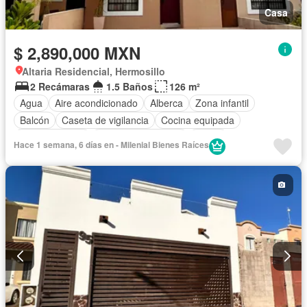
Casa
$ 2,890,000 MXN
Altaria Residencial, Hermosillo
2 Recámaras
1.5 Baños
126 m²
Agua
Aire acondicionado
Alberca
Zona infantil
Balcón
Caseta de vigilancia
Cocina equipada
Cocina integral
Cuarto de Limpieza
Jardín
Hace 1 semana, 6 días en - Milenial Bienes Raíces
Sala polivalente
Seguridad
Zonas verdes