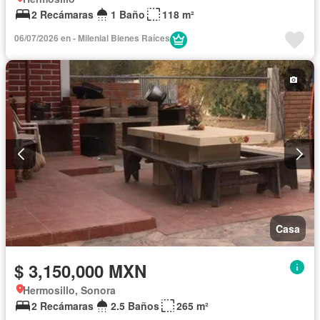
2 Recámaras
1 Baño
118 m²
06/07/2026 en - Milenial Bienes Raíces
Casa
$ 3,150,000 MXN
Hermosillo, Sonora
2 Recámaras
2.5 Baños
265 m²