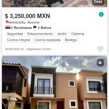
Casa
$ 3,250,000 MXN
Hermosillo, Sonora
2 Recámaras
3 Baños
Seguridad
Estacionamiento
Jardín
Cisterna
Cocina integral
Cocina equipada
Bodega
Aire acondicionado
Electricidad
Zonas verdes
26/06/2026 en - Vipphouse Center
Recámara con closet
Caseta de vigilancia
Conserje
Agua
Parcialmente amueblado