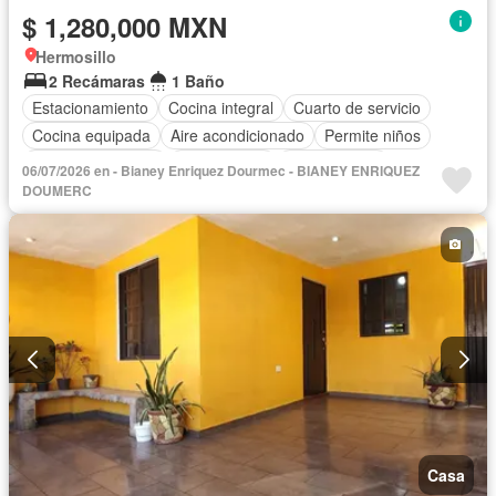
$ 1,280,000 MXN
Hermosillo
2 Recámaras
1 Baño
Estacionamiento
Cocina integral
Cuarto de servicio
Cocina equipada
Aire acondicionado
Permite niños
Permite mascotas
Solo familias
Sin amueblar
06/07/2026 en - Bianey Enriquez Dourmec - BIANEY ENRIQUEZ
DOUMERC
Casa