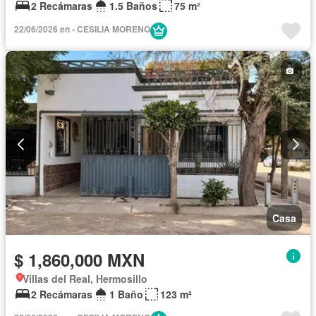
2 Recámaras
1.5 Baños
75 m²
22/06/2026 en - CESILIA MORENO
Casa
$ 1,860,000 MXN
Villas del Real, Hermosillo
2 Recámaras
1 Baño
123 m²