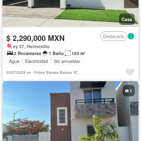
Casa
$ 2,290,000 MXN
Destacado
Ley 57, Hermosillo
2 Recámaras
1 Baño
103 m²
Agua
Electricidad
Sin amueblar
02/07/2026 en - Prime Bienes Raíces YC
1