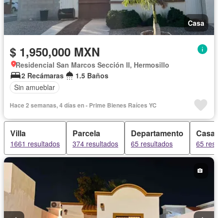
Casa
$ 1,950,000 MXN
Residencial San Marcos Sección II, Hermosillo
2 Recámaras
1.5 Baños
Sin amueblar
Hace 2 semanas, 4 días en - Prime Bienes Raíces YC
Villa
Parcela
Departamento
Casa 
1661 resultados
374 resultados
65 resultados
65 res