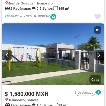
Real de Quiroga, Hermosillo
2 Recámaras
2.5 Baños
165 m²
22/06/2026 en - CESILIA MORENO
Casa
$ 1,580,000 MXN
Destacado
Hermosillo, Sonora
2 Recámaras
1.5 Baños
79 m²