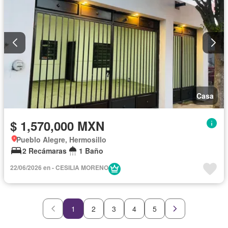
Casa
$ 1,570,000 MXN
Pueblo Alegre, Hermosillo
2 Recámaras
1 Baño
22/06/2026 en - CESILIA MORENO
1
2
3
4
5