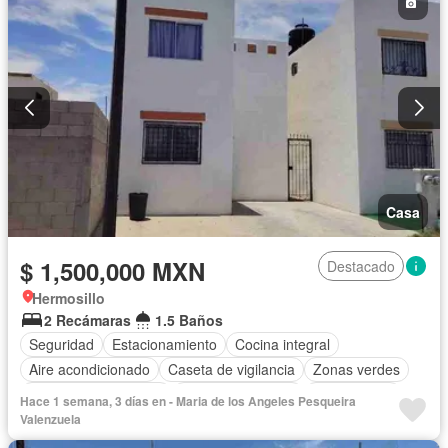
Casa
$ 1,500,000 MXN
Destacado
Hermosillo
2 Recámaras
1.5 Baños
Seguridad
Estacionamiento
Cocina integral
Aire acondicionado
Caseta de vigilancia
Zonas verdes
Recámara con closet
Permite mascotas
Solo familias
Hace 1 semana, 3 días en - Maria de los Angeles Pesqueira
Permite niños
Sin amueblar
Valenzuela