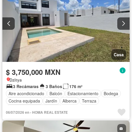
Casa
$ 3,750,000 MXN
Dzitya
3 Recámaras
3 Baños
176 m²
Aire acondicionado
Balcón
Estacionamiento
Bodega
Cocina equipada
Jardín
Alberca
Terraza
Completamente amueblado
06/07/2026 en - HOMA REAL ESTATE