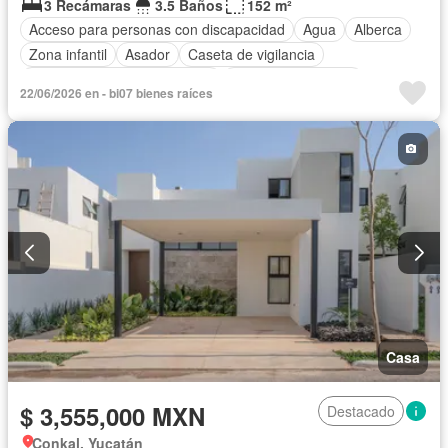
3 Recámaras
3.5 Baños
152 m²
Acceso para personas con discapacidad
Agua
Alberca
Zona infantil
Asador
Caseta de vigilancia
Circuito cerrado de televisión
Cuarto de Limpieza
22/06/2026 en - bi07 bienes raíces
Electricidad
Estacionamiento
Gimnasio
Internet
Jardín
Sala polivalente
Seguridad
Televisión por cable
Terraza
Vista panorámica
Wifi
Zonas verdes
Casa
$ 3,555,000 MXN
Destacado
Conkal, Yucatán