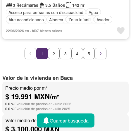
3 Recámaras
3.5 Baños
142 m²
Acceso para personas con discapacidad
Agua
Aire acondicionado
Alberca
Zona infantil
Asador
Caseta de vigilancia
Circuito cerrado de televisión
22/06/2026 en - bi07 bienes raíces
Electricidad
Estacionamiento
Gimnasio
Internet
Jardín
Sala polivalente
Seguridad
Terraza
Wifi
Zonas verdes
1
2
3
4
5
Valor de la vivienda en Baca
Precio medio por m²
$ 19,991 MXN/
m²
0.0 %
Evolución de precios en Junio 2026
0.0 %
Evolución de precios en Julio 2025
Valor medio de una vivienda
Guardar búsqueda
$ 3,100,000 MXN