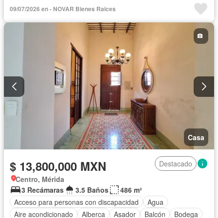
Sin amueblar
09/07/2026 en - NOVAR Bienes Raices
Casa
$ 13,800,000 MXN
Destacado
Centro, Mérida
3 Recámaras
3.5 Baños
486 m²
Acceso para personas con discapacidad
Agua
Aire acondicionado
Alberca
Asador
Balcón
Bodega