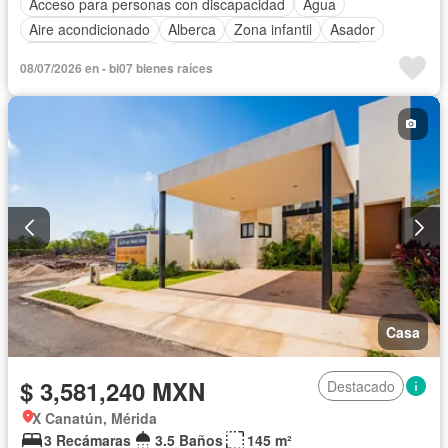
Acceso para personas con discapacidad
Agua
Aire acondicionado
Alberca
Zona infantil
Asador
Caseta de vigilancia
Circuito cerrado de televisión
08/07/2026 en - bi07 bienes raíces
Cisterna
Cuarto de Limpieza
Electricidad
Estacionamiento
Gimnasio
Internet
Jardín
Sala polivalente
Seguridad
Televisión por cable
Terraza
Vista panorámica
Wifi
Zonas verdes
Casa
$ 3,581,240 MXN
Destacado
X Canatún, Mérida
3 Recámaras
3.5 Baños
145 m²