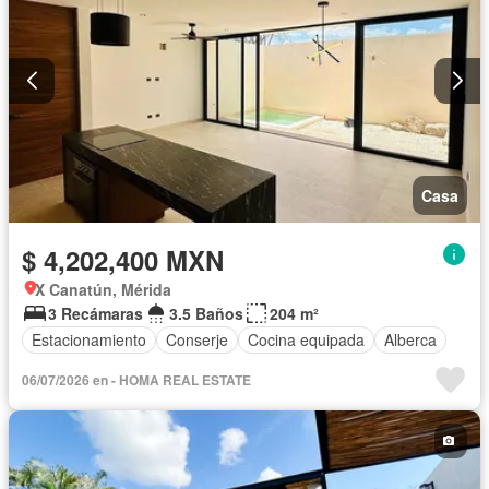
Casa
$ 4,202,400 MXN
X Canatún, Mérida
3 Recámaras
3.5 Baños
204 m²
Estacionamiento
Conserje
Cocina equipada
Alberca
06/07/2026 en - HOMA REAL ESTATE