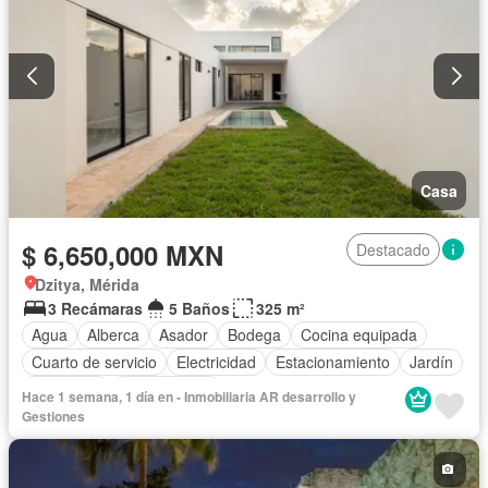
Casa
$ 6,650,000 MXN
Destacado
Dzitya, Mérida
3 Recámaras
5 Baños
325 m²
Agua
Alberca
Asador
Bodega
Cocina equipada
Cuarto de servicio
Electricidad
Estacionamiento
Jardín
Despacho
Sin amueblar
Hace 1 semana, 1 día en - Inmobiliaria AR desarrollo y
Gestiones