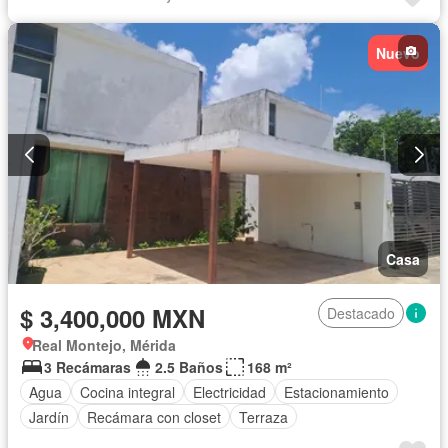
Estacionamiento
Gas natural
Gimnasio
Internet
Jardín
Despacho
Recámara con closet
Nuevo
Sala polivalente
Seguridad
Terraza
Zonas verdes
Sin amueblar
Casa
$ 3,400,000 MXN
Destacado
Real Montejo, Mérida
3 Recámaras
2.5 Baños
168 m²
Agua
Cocina integral
Electricidad
Estacionamiento
Jardín
Recámara con closet
Terraza