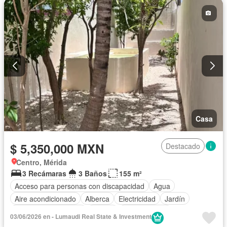
Seguridad
Parcialmente amueblado
Casa
$ 5,350,000 MXN
Destacado
Centro, Mérida
3 Recámaras
3 Baños
155 m²
Acceso para personas con discapacidad
Agua
Aire acondicionado
Alberca
Electricidad
Jardín
Recámara con closet
Azotea
Zonas verdes
03/06/2026 en - Lumaudi Real State & Investment