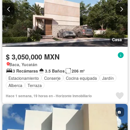
Casa
$ 3,050,000 MXN
Baca, Yucatán
3 Recámaras
3.5 Baños
206 m²
Estacionamiento
Conserje
Cocina equipada
Jardín
Alberca
Terraza
Hace 1 semana, 19 horas en - Horizonte Inmobiliario