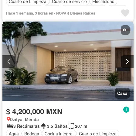
Cuarto de Limpieza
Cuarto de servicio
Electricidad
Estacionamiento
Jardín
Recámara con closet
Terraza
Hace 1 semana, 3 horas en - NOVAR Bienes Raices
Casa
$ 4,200,000 MXN
Dzitya, Mérida
3 Recámaras
3.5 Baños
207 m²
Agua
Bodega
Cocina integral
Cuarto de Limpieza