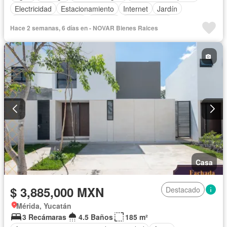
Electricidad
Estacionamiento
Internet
Jardín
Recámara con closet
Terraza
Sin amueblar
Hace 2 semanas, 6 días en - NOVAR Bienes Raices
Casa
$ 3,885,000 MXN
Destacado
Mérida, Yucatán
3 Recámaras
4.5 Baños
185 m²