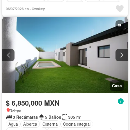
Circuito cerrado de televisión
Cisterna
Cocina equipada
06/07/2026 en - Ownkey
Cuarto de Limpieza
Cuarto de servicio
Electricidad
Gas natural
Internet
Jardín
Recámara con closet
Terraza
Vista panorámica
Wifi
Completamente amueblado
Casa
$ 6,850,000 MXN
Dzitya
3 Recámaras
5 Baños
305 m²
Agua
Alberca
Cisterna
Cocina integral