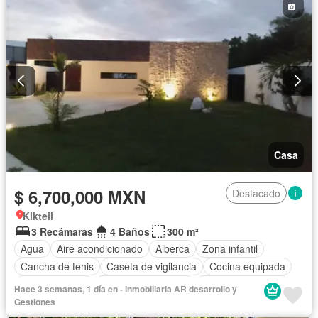
Casa
$ 6,700,000 MXN
Destacado
Kikteil
3 Recámaras
4 Baños
300 m²
Agua
Aire acondicionado
Alberca
Zona infantil
Cancha de tenis
Caseta de vigilancia
Cocina equipada
Cocina integral
Cuarto de Limpieza
Cuarto de servicio
Hace 3 semanas, 1 día en - Inmobiliaria AR desarrollo y
Estacionamiento
Jardín
Recámara con closet
Gestiones