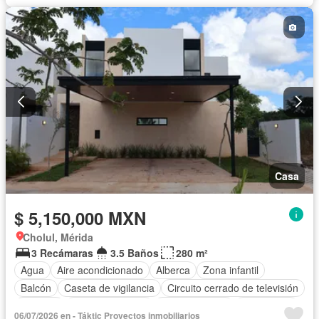
Casa
$ 5,150,000 MXN
Cholul, Mérida
3 Recámaras
3.5 Baños
280 m²
Agua
Aire acondicionado
Alberca
Zona infantil
Balcón
Caseta de vigilancia
Circuito cerrado de televisión
Cisterna
Cocina equipada
Cocina integral
Electricidad
06/07/2026 en - Táktic Proyectos inmobiliarios