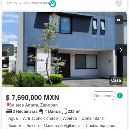
08/06/2026 en - InverClass
Azotea
Sala polivalente
Seguridad
Televisión por cable
Terraza
Wifi
Casa
$ 7,690,000 MXN
Destacado
Solares Antara, Zapopan
3 Recámaras
4 Baños
232 m²
Agua
Aire acondicionado
Alberca
Zona infantil
Asador
Balcón
Caseta de vigilancia
Cocina equipada