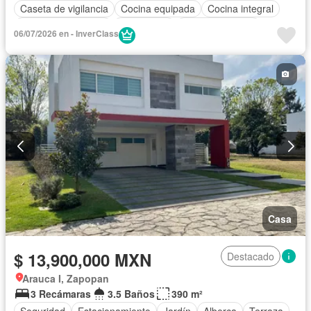
Caseta de vigilancia
Cocina equipada
Cocina integral
Cuarto de Limpieza
Electricidad
Estacionamiento
06/07/2026 en - InverClass
Gimnasio
Internet
Jardín
Despacho
Recámara con closet
Azotea
Sala polivalente
Seguridad
Terraza
Wifi
Zonas verdes
Casa
$ 13,900,000 MXN
Destacado
Arauca I, Zapopan
3 Recámaras
3.5 Baños
390 m²
Seguridad
Estacionamiento
Jardín
Alberca
Terraza