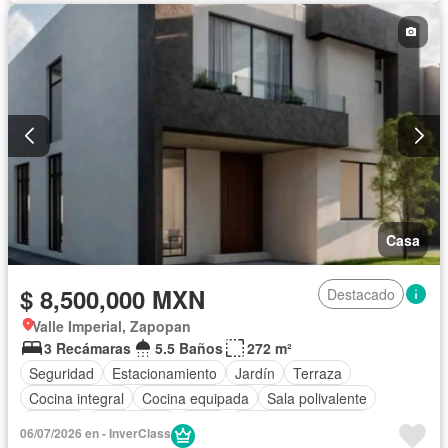
Casa
$ 8,500,000 MXN
Destacado
Valle Imperial, Zapopan
3 Recámaras
5.5 Baños
272 m²
Seguridad
Estacionamiento
Jardín
Terraza
Cocina integral
Cocina equipada
Sala polivalente
Internet
Electricidad
Agua
Cuarto de Limpieza
06/07/2026 en - InverClass
Recámara con closet
Caseta de vigilancia
Sin amueblar