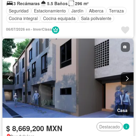
3 Recámaras
5.5 Baños
296 m²
Seguridad
Estacionamiento
Jardín
Alberca
Terraza
Cocina integral
Cocina equipada
Sala polivalente
Internet
Electricidad
Azotea
Agua
06/07/2026 en - InverClass
Cuarto de Limpieza
Zonas verdes
Despacho
Recámara con closet
Caseta de vigilancia
Casa
$ 8,669,200 MXN
Destacado