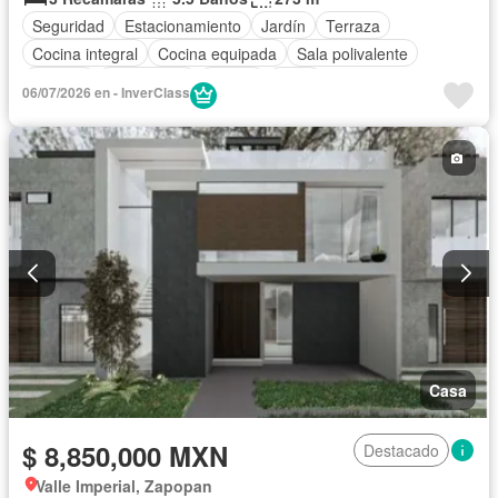
Seguridad
Estacionamiento
Jardín
Terraza
Cocina integral
Cocina equipada
Sala polivalente
Internet
Electricidad
Azotea
Agua
06/07/2026 en - InverClass
Cuarto de Limpieza
Zonas verdes
Despacho
Recámara con closet
Caseta de vigilancia
Casa
$ 8,850,000 MXN
Destacado
Valle Imperial, Zapopan