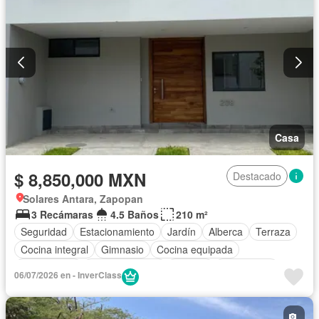
Casa
$ 8,850,000 MXN
Destacado
Solares Antara, Zapopan
3 Recámaras
4.5 Baños
210 m²
Seguridad
Estacionamiento
Jardín
Alberca
Terraza
Cocina integral
Gimnasio
Cocina equipada
Zona infantil
Sala polivalente
Internet
Electricidad
06/07/2026 en - InverClass
Azotea
Agua
Cuarto de Limpieza
Despacho
Recámara con closet
Caseta de vigilancia
Sin amueblar