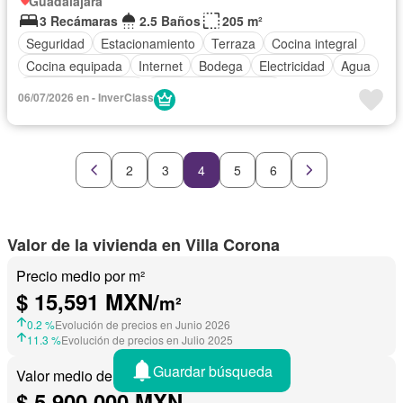
Guadalajara
3 Recámaras
2.5 Baños
205 m²
Seguridad
Estacionamiento
Terraza
Cocina integral
Cocina equipada
Internet
Bodega
Electricidad
Agua
Cuarto de Limpieza
Recámara con closet
06/07/2026 en - InverClass
2
3
4
5
6
Valor de la vivienda en Villa Corona
Precio medio por m²
$ 15,591 MXN/
m²
0.2 %
Evolución de precios en Junio 2026
11.3 %
Evolución de precios en Julio 2025
Guardar búsqueda
Valor medio de una vivienda
$ 5,900,000 MXN