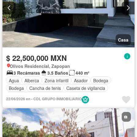
Casa
$ 22,500,000 MXN
Olivos Residencial, Zapopan
3 Recámaras
3.5 Baños
440 m²
Agua
Alberca
Zona infantil
Asador
Bodega
Bodega
Cancha de tenis
Caseta de vigilancia
Circuito cerrado de televisión
Cocina integral
22/06/2026 en - CDL GRUPO INMOBILIARIO
Cuarto de Limpieza
Cuarto de servicio
Electricidad
Elevador
Estacionamiento
Gimnasio
Jacuzzi
Jardín
Recámara con closet
Sala polivalente
Seguridad
Terraza
Zonas verdes