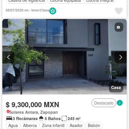
Cuarto de Limpieza
Electricidad
Estacionamiento
06/07/2026 en - InverClass
Gimnasio
Internet
Jardín
Recámara con closet
Azotea
Sala polivalente
Seguridad
Terraza
Casa
$ 9,300,000 MXN
Destacado
Solares Antara, Zapopan
3 Recámaras
5 Baños
245 m²
Agua
Alberca
Zona infantil
Asador
Balcón