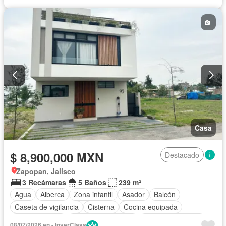
Casa
$ 8,900,000 MXN
Destacado
Zapopan, Jalisco
3 Recámaras
5 Baños
239 m²
Agua
Alberca
Zona infantil
Asador
Balcón
Caseta de vigilancia
Cisterna
Cocina equipada
Cocina integral
Cuarto de Limpieza
Cuarto de servicio
08/07/2026 en - InverClass