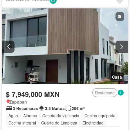
Electricidad
Estacionamiento
Internet
Jardín
Despacho
Recámara con closet
Azotea
Sala polivalente
Seguridad
Televisión por cable
Terraza
Vista panorámica
Wifi
Zonas verdes
Casa
$ 7,949,000 MXN
Destacado
Zapopan
3 Recámaras
3.5 Baños
206 m²
Agua
Alberca
Caseta de vigilancia
Cocina equipada
Cocina integral
Cuarto de Limpieza
Electricidad
Estacionamiento
Internet
Jardín
Recámara con closet