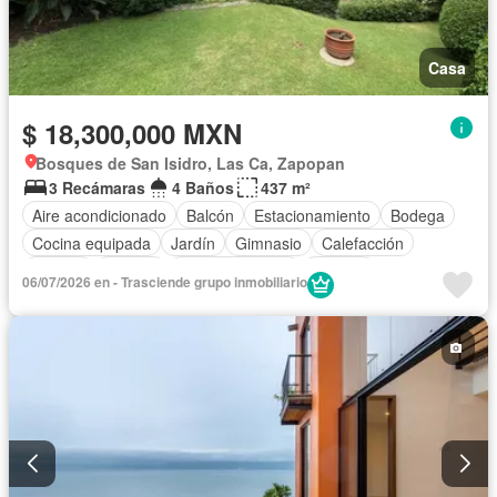
Casa
$ 18,300,000 MXN
Bosques de San Isidro, Las Ca, Zapopan
3 Recámaras
4 Baños
437 m²
Aire acondicionado
Balcón
Estacionamiento
Bodega
Cocina equipada
Jardín
Gimnasio
Calefacción
Jacuzzi
Alberca
Cancha de tenis
Terraza
06/07/2026 en - Trasciende grupo inmobiliario