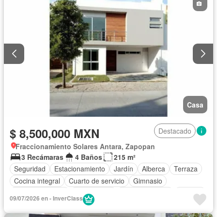
Casa
$ 8,500,000 MXN
Destacado
Fraccionamiento Solares Antara, Zapopan
3 Recámaras
4 Baños
215 m²
Seguridad
Estacionamiento
Jardín
Alberca
Terraza
Cocina integral
Cuarto de servicio
Gimnasio
Cocina equipada
Zona infantil
Sala polivalente
Internet
09/07/2026 en - InverClass
Electricidad
Azotea
Agua
Cuarto de Limpieza