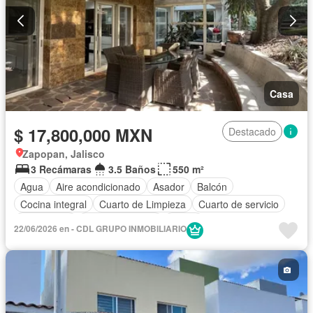
Casa
$ 17,800,000 MXN
Destacado
Zapopan, Jalisco
3 Recámaras
3.5 Baños
550 m²
Agua
Aire acondicionado
Asador
Balcón
Cocina integral
Cuarto de Limpieza
Cuarto de servicio
Electricidad
Estacionamiento
Jardín
22/06/2026 en - CDL GRUPO INMOBILIARIO
Recámara con closet
Terraza
Vista panorámica
Zonas verdes