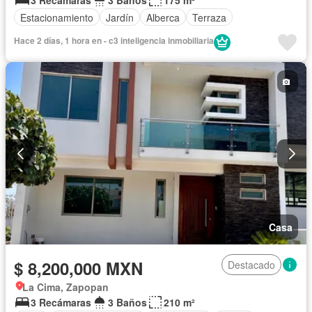
3 Recámaras
3 Baños
175 m²
Estacionamiento
Jardín
Alberca
Terraza
Hace 2 días, 1 hora en - c3 inteligencia inmobiliaria
Casa
$ 8,200,000 MXN
Destacado
La Cima, Zapopan
3 Recámaras
3 Baños
210 m²