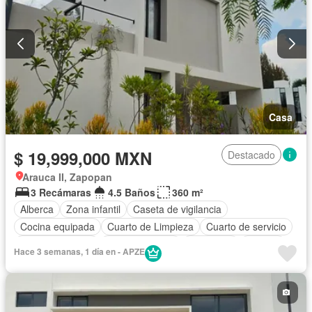
Casa
$ 19,999,000 MXN
Destacado
Arauca II, Zapopan
3 Recámaras
4.5 Baños
360 m²
Alberca
Zona infantil
Caseta de vigilancia
Cocina equipada
Cuarto de Limpieza
Cuarto de servicio
Estacionamiento
Sala polivalente
Seguridad
Terraza
Hace 3 semanas, 1 día en - APZE
Wifi
Zonas verdes
Jardín