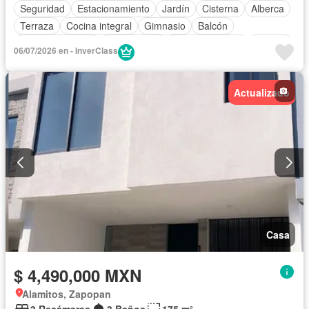
Seguridad
Estacionamiento
Jardín
Cisterna
Alberca
Terraza
Cocina integral
Gimnasio
Balcón
Cocina equipada
Zona infantil
Sala polivalente
Internet
06/07/2026 en - InverClass
Bodega
Electricidad
Agua
Cuarto de Limpieza
Recámara con closet
Caseta de vigilancia
Actualizado
Casa
$ 4,490,000 MXN
Alamitos, Zapopan