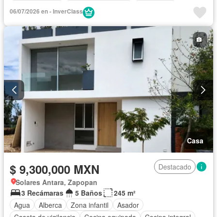
Cocina integral
Cuarto de Limpieza
Electricidad
06/07/2026 en - InverClass
Estacionamiento
Gimnasio
Internet
Jardín
Despacho
Recámara con closet
Azotea
Sala polivalente
Seguridad
Televisión por cable
Terraza
Wifi
Zonas verdes
Casa
$ 9,300,000 MXN
Destacado
Solares Antara, Zapopan
3 Recámaras
5 Baños
245 m²
Agua
Alberca
Zona infantil
Asador
Caseta de vigilancia
Cocina equipada
Cocina integral