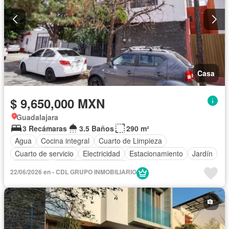
Casa
$ 9,650,000 MXN
Guadalajara
3 Recámaras
3.5 Baños
290 m²
Agua
Cocina integral
Cuarto de Limpieza
Cuarto de servicio
Electricidad
Estacionamiento
Jardín
Despacho
Recámara con closet
22/06/2026 en - CDL GRUPO INMOBILIARIO