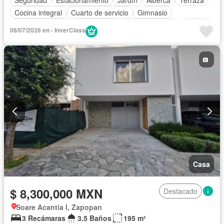
Cocina integral
Cuarto de servicio
Gimnasio
Cocina equipada
Zona infantil
Sala polivalente
Internet
06/07/2026 en - InverClass
Aire acondicionado
Electricidad
Azotea
Agua
Cuarto de Limpieza
Cancha de tenis
Despacho
Recámara con closet
Caseta de vigilancia
Casa
$ 8,300,000 MXN
Destacado
Soare Acantia I, Zapopan
3 Recámaras
3.5 Baños
195 m²