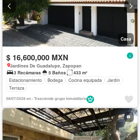
Casa
$ 16,600,000 MXN
Jardines De Guadalupe, Zapopan
3 Recámaras
5 Baños
433 m²
Estacionamiento
Bodega
Cocina equipada
Jardín
Terraza
08/07/2026 en - Trasciende grupo inmobiliario