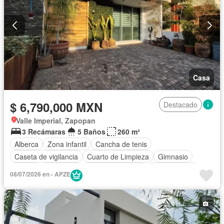
Casa
$ 6,790,000 MXN
Destacado
Valle Imperial, Zapopan
3 Recámaras
5 Baños
260 m²
Alberca
Zona infantil
Cancha de tenis
Caseta de vigilancia
Cuarto de Limpieza
Gimnasio
Azotea
Seguridad
Vista panorámica
Zonas verdes
08/07/2026 en - APZE