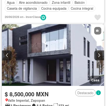
Agua
Aire acondicionado
Zona infantil
Balcón
Caseta de vigilancia
Cocina equipada
Cocina integral
Cuarto de Limpieza
Electricidad
Estacionamiento
26/06/2026 en - InverClass
Internet
Jardín
Recámara con closet
Sala polivalente
Seguridad
Televisión por cable
Terraza
Wifi
Casa
$ 8,500,000 MXN
Destacado
Valle Imperial, Zapopan
3 Recámaras
5.5 Baños
273 m²