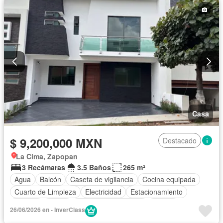
Despacho
Recámara con closet
Caseta de vigilancia
Sin amueblar
Casa
$ 9,200,000 MXN
Destacado
La Cima, Zapopan
3 Recámaras
3.5 Baños
265 m²
Agua
Balcón
Caseta de vigilancia
Cocina equipada
Cuarto de Limpieza
Electricidad
Estacionamiento
Internet
Jardín
Recámara con closet
Azotea
26/06/2026 en - InverClass
Seguridad
Televisión por cable
Terraza
Wifi