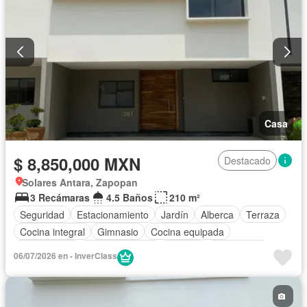
Casa
$ 8,850,000 MXN
Destacado
Solares Antara, Zapopan
3 Recámaras
4.5 Baños
210 m²
Seguridad
Estacionamiento
Jardín
Alberca
Terraza
Cocina integral
Gimnasio
Cocina equipada
Zona infantil
Sala polivalente
Internet
Electricidad
06/07/2026 en - InverClass
Azotea
Agua
Cuarto de Limpieza
Asador
Despacho
Recámara con closet
Caseta de vigilancia
Sin amueblar