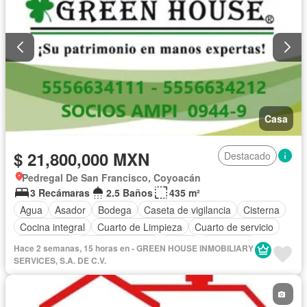
Caseta de vigilancia
Recámara con closet
Conserje
Wifi
Terraza
Permite mascotas
Solo familias
Sin amueblar
Casa
$ 21,800,000 MXN
Destacado
Pedregal De San Francisco, Coyoacán
3 Recámaras
2.5 Baños
435 m²
Agua
Asador
Bodega
Caseta de vigilancia
Cisterna
Cocina integral
Cuarto de Limpieza
Cuarto de servicio
Electricidad
Estacionamiento
Jardín
Seguridad
Hace 2 semanas, 15 horas en - GREEN HOUSE INMOBILIARY
Terraza
Parcialmente amueblado
SERVICES, S.A. DE C.V.