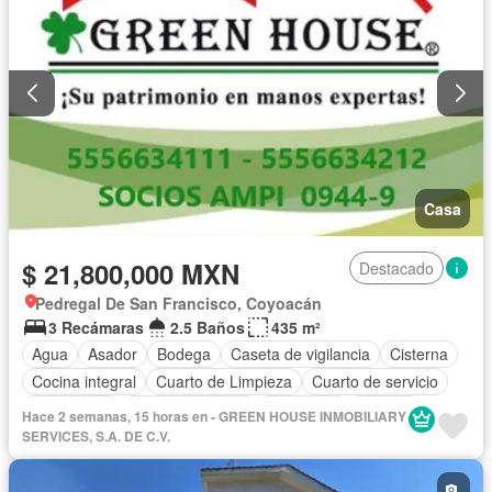
Casa
$ 21,800,000 MXN
Destacado
Pedregal De San Francisco, Coyoacán
3 Recámaras
2.5 Baños
435 m²
Agua
Asador
Bodega
Caseta de vigilancia
Cisterna
Cocina integral
Cuarto de Limpieza
Cuarto de servicio
Electricidad
Estacionamiento
Seguridad
Terraza
Hace 2 semanas, 15 horas en - GREEN HOUSE INMOBILIARY
Parcialmente amueblado
SERVICES, S.A. DE C.V.