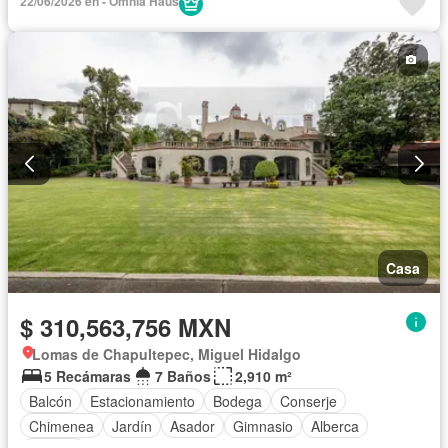
22/06/2026 en - Omnia Haus
Gimnasio
Jacuzzi
Jardín
Sauna
Seguridad
Wifi
Completamente amueblado
Casa
$ 310,563,756 MXN
Lomas de Chapultepec, Miguel Hidalgo
5 Recámaras
7 Baños
2,910 m²
Balcón
Estacionamiento
Bodega
Conserje
Chimenea
Jardín
Asador
Gimnasio
Alberca