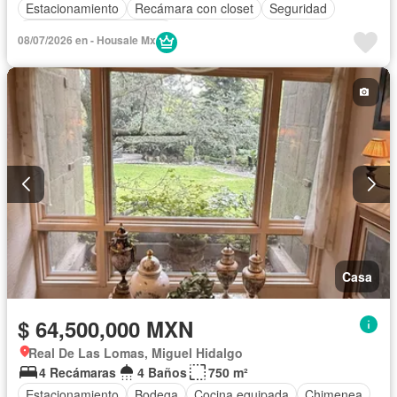
Estacionamiento
Recámara con closet
Seguridad
Parcialmente amueblado
08/07/2026 en - Housale Mx
Casa
$ 64,500,000 MXN
Real De Las Lomas, Miguel Hidalgo
4 Recámaras
4 Baños
750 m²
Estacionamiento
Bodega
Cocina equipada
Chimenea