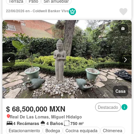
Terraza
Patio
Sin amueblar
22/06/2026 en - Coldwell Banker Vive
Casa
$ 68,500,000 MXN
Destacado
Real De Las Lomas, Miguel Hidalgo
4 Recámaras
4 Baños
750 m²
Estacionamiento
Bodega
Cocina equipada
Chimenea