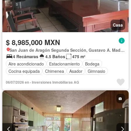
Casa
$ 8,985,000 MXN
San Juan de Aragón Segunda Sección, Gustavo A. Madero
4 Recámaras
4.5 Baños
475 m²
Aire acondicionado
Estacionamiento
Bodega
Cocina equipada
Chimenea
Asador
Gimnasio
Jacuzzi
Terraza
Completamente amueblado
06/07/2026 en - Inversiones Inmobiliaras AG