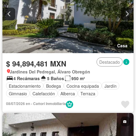
Casa
$ 94,894,481 MXN
Destacado
Jardines Del Pedregal, Álvaro Obregón
4 Recámaras
5 Baños
950 m²
Estacionamiento
Bodega
Cocina equipada
Jardín
Gimnasio
Calefacción
Alberca
Terraza
08/07/2026 en - Cattori Inmobiliaria