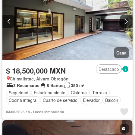
Casa
$ 18,500,000 MXN
Destacado
Chimalistac, Álvaro Obregón
3 Recámaras
8 Baños
350 m²
Seguridad
Estacionamiento
Cisterna
Terraza
Cocina integral
Cuarto de servicio
Elevador
Balcón
Acceso para personas con discapacidad
Cocina equipada
04/06/2026 en - Luces Inmobiliaria
Internet
Bodega
Aire acondicionado
Circuito cerrado de televisión
Electricidad
Azotea
Jacuzzi
Agua
Cuarto de Limpieza
Televisión por cable