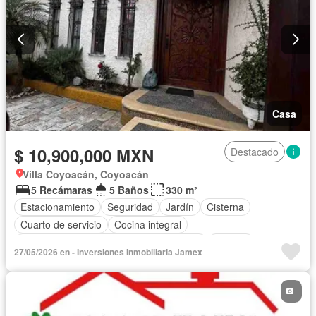
Casa
$ 10,900,000 MXN
Destacado
Villa Coyoacán, Coyoacán
5 Recámaras
5 Baños
330 m²
Estacionamiento
Seguridad
Jardín
Cisterna
Cuarto de servicio
Cocina integral
Acceso para personas con discapacidad
Internet
27/05/2026 en - Inversiones Inmobiliaria Jamex
Cocina equipada
Aire acondicionado
Circuito cerrado de televisión
Electricidad
Cuarto de Limpieza
Agua
Televisión por cable
Calefacción
Gas natural
Zonas verdes