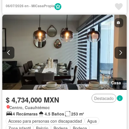
06/07/2026 en - MiCasaPropia
Casa
$ 4,734,000 MXN
Destacado
Centro, Cuauhtémoc
4 Recámaras
4.5 Baños
253 m²
Acceso para personas con discapacidad
Agua
Zona infantil
Balcón
Bodega
Bodega