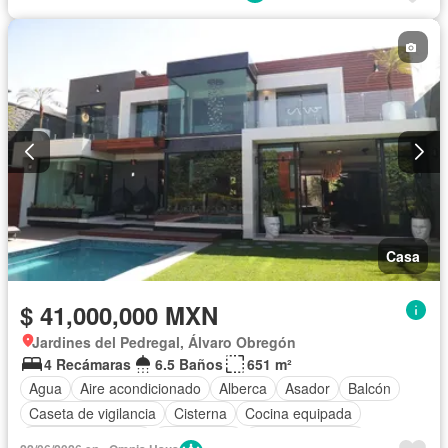
Casa
$ 41,000,000 MXN
Jardines del Pedregal, Álvaro Obregón
4 Recámaras
6.5 Baños
651 m²
Agua
Aire acondicionado
Alberca
Asador
Balcón
Caseta de vigilancia
Cisterna
Cocina equipada
Cuarto de servicio
Electricidad
Estacionamiento