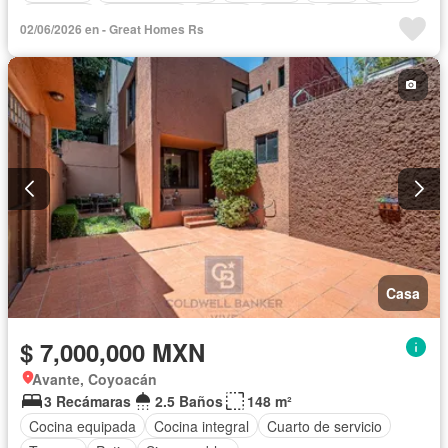
Gimnasio
Calefacción
Jacuzzi
Alberca
Terraza
02/06/2026 en - Great Homes Rs
Casa
$ 7,000,000 MXN
Avante, Coyoacán
3 Recámaras
2.5 Baños
148 m²
Cocina equipada
Cocina integral
Cuarto de servicio