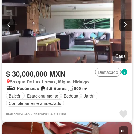
Calefacción
Chimenea
Recámara con closet
Casa
$ 30,000,000 MXN
Destacado
Bosque De Las Lomas, Miguel Hidalgo
3 Recámaras
5.5 Baños
600 m²
Balcón
Estacionamiento
Bodega
Jardín
Completamente amueblado
06/07/2026 en - Charabati & Caltum