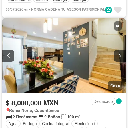
Caseta de vigilancia
Circuito cerrado de televisión
06/07/2026 en - NORMA CADENA TU ASESOR PATRIMONIAL
Cisterna
Cocina equipada
Cocina integral
Cuarto de Limpieza
Cuarto de servicio
Electricidad
Estacionamiento
Gimnasio
Internet
Jardín
Despacho
Recámara con closet
Azotea
Seguridad
Televisión por cable
Terraza
Vista panorámica
Wifi
Zonas verdes
Parcialmente amueblado
Casa
$ 8,000,000 MXN
Destacado
Roma Norte, Cuauhtémoc
2 Recámaras
2 Baños
100 m²
Agua
Bodega
Cocina integral
Electricidad