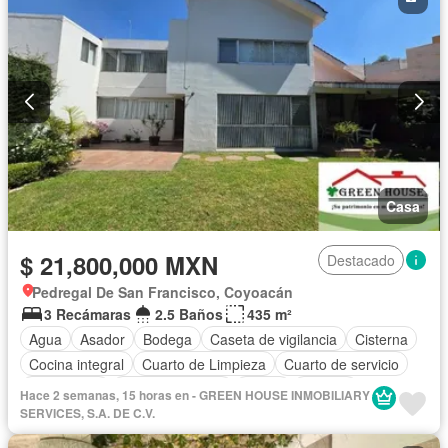
Casa
$ 21,800,000 MXN
Destacado
Pedregal De San Francisco, Coyoacán
3 Recámaras
2.5 Baños
435 m²
Agua
Asador
Bodega
Caseta de vigilancia
Cisterna
Cocina integral
Cuarto de Limpieza
Cuarto de servicio
Electricidad
Estacionamiento
Jardín
Terraza
Hace 2 semanas, 15 horas en - GREEN HOUSE INMOBILIARY
Zonas verdes
Parcialmente amueblado
SERVICES, S.A. DE C.V.