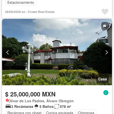
Estacionamiento
26/06/2026 en - Crown Real Estate
Casa
$ 25,000,000 MXN
Olivar de Los Padres, Álvaro Obregón
3 Recámaras
5 Baños
578 m²
Recámara con closet
Cocina equipada
Chimenea