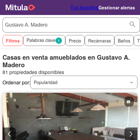
Tus favoritos
Gestionar alertas
Palabras clave
Filtros
1
Precio
Recámaras
Baños
T
Casas en venta amueblados en Gustavo A.
Madero
81 propiedades disponibles
Ordenar por:
Popularidad