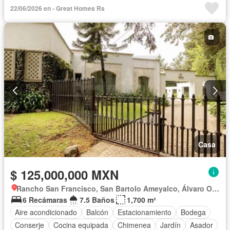
Terraza
22/06/2026 en - Great Homes Rs
Casa
$ 125,000,000 MXN
Rancho San Francisco, San Bartolo Ameyalco, Álvaro Obregón
6 Recámaras
7.5 Baños
1,700 m²
Aire acondicionado
Balcón
Estacionamiento
Bodega
Conserje
Cocina equipada
Chimenea
Jardín
Asador