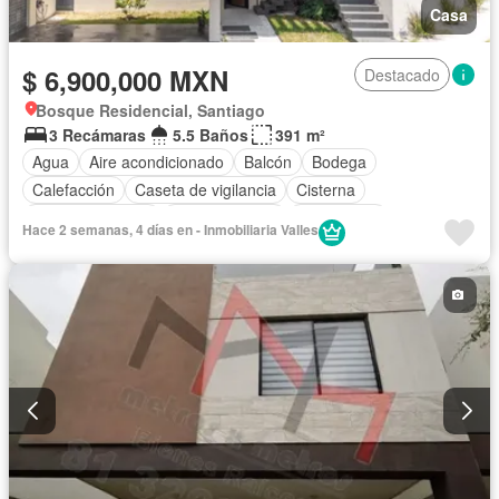
Casa
$ 6,900,000 MXN
Destacado
Bosque Residencial, Santiago
3 Recámaras
5.5 Baños
391 m²
Agua
Aire acondicionado
Balcón
Bodega
Calefacción
Caseta de vigilancia
Cisterna
Cocina equipada
Cocina integral
Electricidad
Hace 2 semanas, 4 días en - Inmobiliaria Valles
Estacionamiento
Gas natural
Internet
Jardín
Despacho
Recámara con closet
Azotea
Televisión por cable
Terraza
Vista panorámica
Wifi
Zonas verdes
Parcialmente amueblado