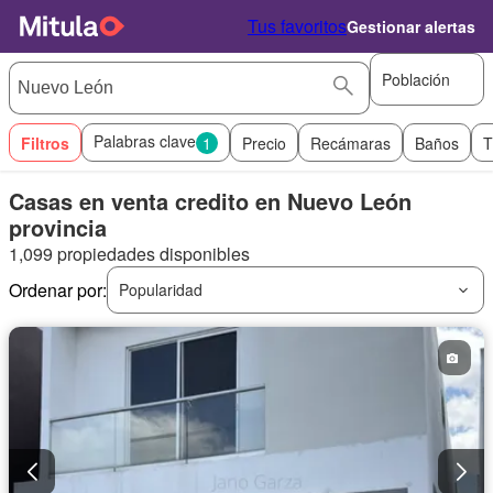
Tus favoritos
Gestionar alertas
Población
Palabras clave
Filtros
1
Precio
Recámaras
Baños
T
Casas en venta credito en Nuevo León
provincia
1,099 propiedades disponibles
Ordenar por:
Popularidad