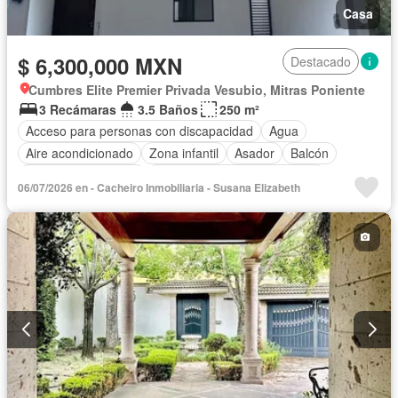
Casa
$ 6,300,000 MXN
Destacado
Cumbres Elite Premier Privada Vesubio, Mitras Poniente
3 Recámaras
3.5 Baños
250 m²
Acceso para personas con discapacidad
Agua
Aire acondicionado
Zona infantil
Asador
Balcón
Caseta de vigilancia
Circuito cerrado de televisión
06/07/2026 en - Cacheiro Inmobiliaria - Susana Elizabeth
Electricidad
Estacionamiento
Gas natural
Internet
Recámara con closet
Seguridad
Wifi
Zonas verdes
Sin amueblar