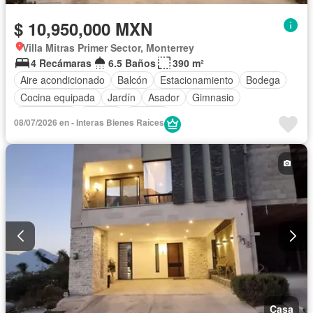
$ 10,950,000 MXN
Villa Mitras Primer Sector, Monterrey
4 Recámaras
6.5 Baños
390 m²
Aire acondicionado
Balcón
Estacionamiento
Bodega
Cocina equipada
Jardín
Asador
Gimnasio
Calefacción
Alberca
Terraza
08/07/2026 en - Interas Bienes Raíces
Casa