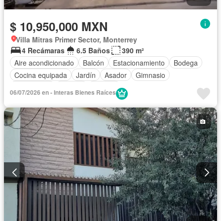
$ 10,950,000 MXN
Villa Mitras Primer Sector, Monterrey
4 Recámaras
6.5 Baños
390 m²
Aire acondicionado
Balcón
Estacionamiento
Bodega
Cocina equipada
Jardín
Asador
Gimnasio
Calefacción
Alberca
Terraza
06/07/2026 en - Interas Bienes Raíces