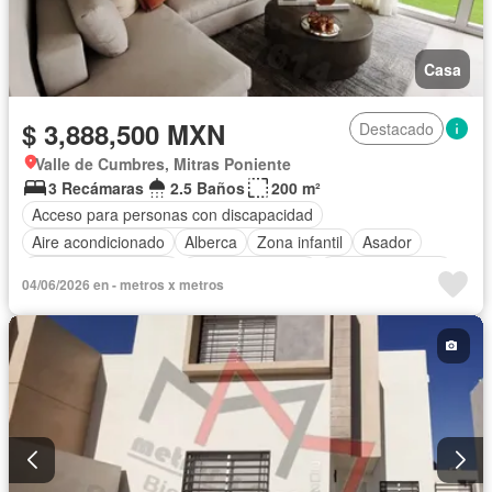
Casa
$ 3,888,500 MXN
Destacado
Valle de Cumbres, Mitras Poniente
3 Recámaras
2.5 Baños
200 m²
Acceso para personas con discapacidad
Aire acondicionado
Alberca
Zona infantil
Asador
Caseta de vigilancia
Cocina equipada
Estacionamiento
04/06/2026 en - metros x metros
Internet
Jardín
Sala polivalente
Seguridad
Televisión por cable
Terraza
Wifi
Sin amueblar