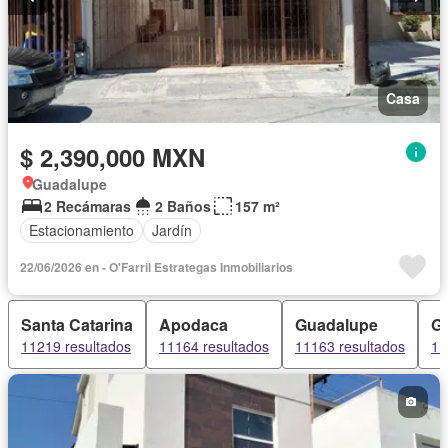
Casa
$ 2,390,000 MXN
Guadalupe
2 Recámaras
2 Baños
157 m²
Estacionamiento
Jardín
22/06/2026 en - O'Farril Estrategas Inmobiliarios
Santa Catarina
Apodaca
Guadalupe
Gr
11219 resultados
11164 resultados
11163 resultados
11