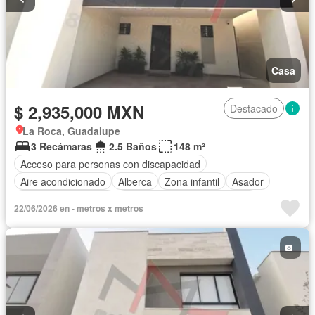
Casa
$ 2,935,000 MXN
Destacado
La Roca, Guadalupe
3 Recámaras
2.5 Baños
148 m²
Acceso para personas con discapacidad
Aire acondicionado
Alberca
Zona infantil
Asador
Caseta de vigilancia
Circuito cerrado de televisión
22/06/2026 en - metros x metros
Cuarto de Limpieza
Cuarto de servicio
Elevador
Estacionamiento
Gas natural
Gimnasio
Internet
Jacuzzi
Jardín
Despacho
Azotea
Sala polivalente
Sauna
Seguridad
Televisión por cable
Terraza
Vista panorámica
Wifi
Zonas verdes
Sin amueblar