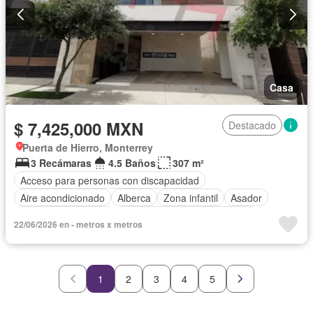
Casa
$ 7,425,000 MXN
Destacado
Puerta de Hierro, Monterrey
3 Recámaras
4.5 Baños
307 m²
Acceso para personas con discapacidad
Aire acondicionado
Alberca
Zona infantil
Asador
Caseta de vigilancia
Circuito cerrado de televisión
22/06/2026 en - metros x metros
Cuarto de Limpieza
Cuarto de servicio
Estacionamiento
Gimnasio
Internet
Jardín
Azotea
Sala polivalente
Seguridad
Televisión por cable
Terraza
1
2
3
4
5
Vista panorámica
Wifi
Zonas verdes
Sin amueblar