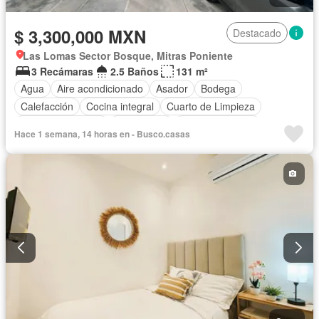
$ 3,300,000 MXN
Destacado
Las Lomas Sector Bosque, Mitras Poniente
3 Recámaras
2.5 Baños
131 m²
Agua
Aire acondicionado
Asador
Bodega
Calefacción
Cocina integral
Cuarto de Limpieza
Cuarto de servicio
Electricidad
Estacionamiento
Hace 1 semana, 14 horas en - Busco.casas
Gas natural
Internet
Jardín
Recámara con closet
Televisión por cable
Wifi
Parcialmente amueblado