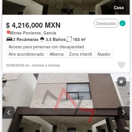
Casa
$ 4,216,000 MXN
Destacado
Mitras Poniente, García
3 Recámaras
3.5 Baños
183 m²
Acceso para personas con discapacidad
Aire acondicionado
Alberca
Zona infantil
Asador
Caseta de vigilancia
Estacionamiento
Gas natural
22/06/2026 en - metros x metros
Internet
Jardín
Azotea
Seguridad
Televisión por cable
Terraza
Vista panorámica
Sin amueblar