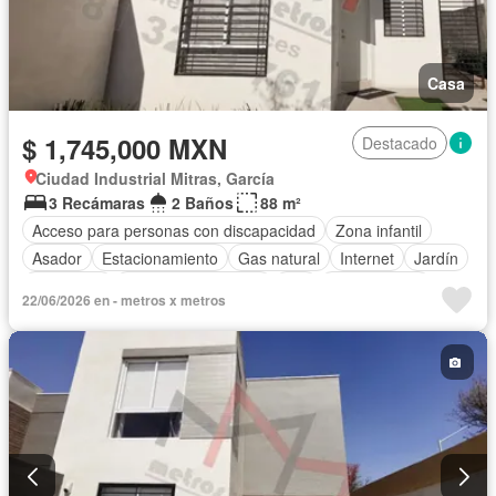
Casa
$ 1,745,000 MXN
Destacado
Ciudad Industrial Mitras, García
3 Recámaras
2 Baños
88 m²
Acceso para personas con discapacidad
Zona infantil
Asador
Estacionamiento
Gas natural
Internet
Jardín
Seguridad
Televisión por cable
Wifi
Sin amueblar
22/06/2026 en - metros x metros