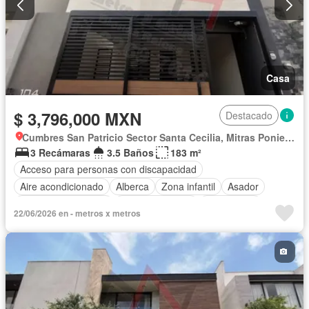
Casa
$ 3,796,000 MXN
Destacado
Cumbres San Patricio Sector Santa Cecilia, Mitras Poniente
3 Recámaras
3.5 Baños
183 m²
Acceso para personas con discapacidad
Aire acondicionado
Alberca
Zona infantil
Asador
Caseta de vigilancia
Estacionamiento
Gas natural
22/06/2026 en - metros x metros
Internet
Jardín
Azotea
Sala polivalente
Seguridad
Televisión por cable
Terraza
Vista panorámica
Wifi
Zonas verdes
Sin amueblar