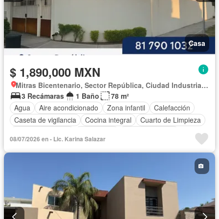
Casa
$ 1,890,000 MXN
Mitras Bicentenario, Sector República, Ciudad Industrial Mitras
3 Recámaras
1 Baño
78 m²
Agua
Aire acondicionado
Zona infantil
Calefacción
Caseta de vigilancia
Cocina integral
Cuarto de Limpieza
Cuarto de servicio
Electricidad
Estacionamiento
08/07/2026 en - Lic. Karina Salazar
Gas natural
Internet
Recámara con closet
Sala polivalente
Seguridad
Televisión por cable
Terraza
Wifi
Zonas verdes
Sin amueblar