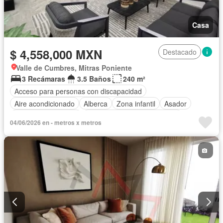
Casa
$ 4,558,000 MXN
Destacado
Valle de Cumbres, Mitras Poniente
3 Recámaras
3.5 Baños
240 m²
Acceso para personas con discapacidad
Aire acondicionado
Alberca
Zona infantil
Asador
Caseta de vigilancia
Circuito cerrado de televisión
04/06/2026 en - metros x metros
Cocina equipada
Cuarto de servicio
Estacionamiento
Internet
Azotea
Sala polivalente
Seguridad
Televisión por cable
Terraza
Vista panorámica
Wifi
Sin amueblar