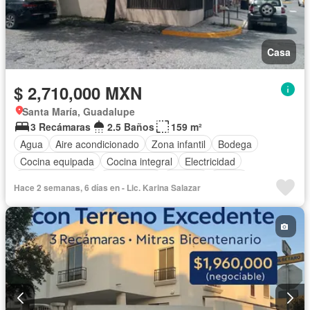
Casa
$ 2,710,000 MXN
Santa María, Guadalupe
3 Recámaras
2.5 Baños
159 m²
Agua
Aire acondicionado
Zona infantil
Bodega
Cocina equipada
Cocina integral
Electricidad
Estacionamiento
Gas natural
Internet
Jardín
Hace 2 semanas, 6 días en - Lic. Karina Salazar
Recámara con closet
Televisión por cable
Vista panorámica
Wifi
Zonas verdes
Sin amueblar