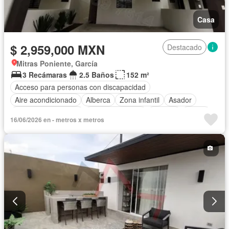
Casa
$ 2,959,000 MXN
Destacado
Mitras Poniente, García
3 Recámaras
2.5 Baños
152 m²
Acceso para personas con discapacidad
Aire acondicionado
Alberca
Zona infantil
Asador
Caseta de vigilancia
Estacionamiento
Internet
Jardín
16/06/2026 en - metros x metros
Seguridad
Televisión por cable
Wifi
Sin amueblar