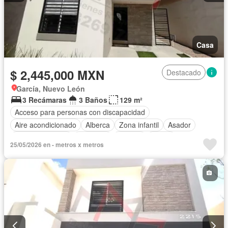
Casa
$ 2,445,000 MXN
Destacado
García, Nuevo León
3 Recámaras
3 Baños
129 m²
Acceso para personas con discapacidad
Aire acondicionado
Alberca
Zona infantil
Asador
Estacionamiento
Gimnasio
Internet
Jardín
25/05/2026 en - metros x metros
Seguridad
Televisión por cable
Wifi
Sin amueblar