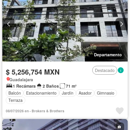
Departamento
$ 5,256,754 MXN
Destacado
Guadalajara
1 Recámara
2 Baños
71 m²
Balcón
Estacionamiento
Jardín
Asador
Gimnasio
Terraza
08/07/2026 en - Brokers & Brothers