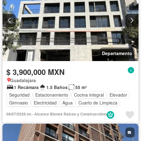
Departamento
$ 3,900,000 MXN
Guadalajara
1 Recámara
1.5 Baños
55 m²
Seguridad
Estacionamiento
Cocina integral
Elevador
Gimnasio
Electricidad
Agua
Cuarto de Limpieza
Caseta de vigilancia
Sin amueblar
06/07/2026 en - Alcance Bienes Raí­ces y Construcciónn