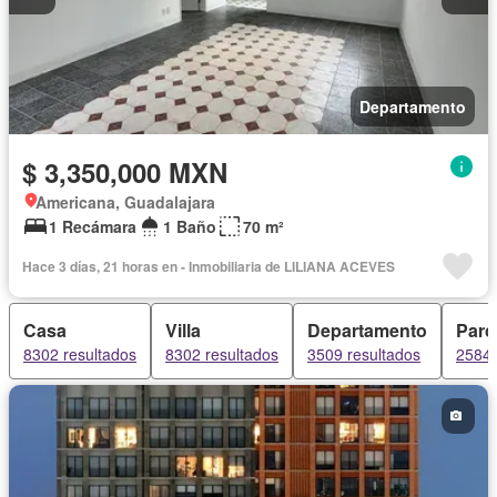
Departamento
$ 3,350,000 MXN
Americana, Guadalajara
1 Recámara
1 Baño
70 m²
Hace 3 días, 21 horas en - Inmobiliaria de LILIANA ACEVES
Casa
Villa
Departamento
Parc
8302 resultados
8302 resultados
3509 resultados
2584 