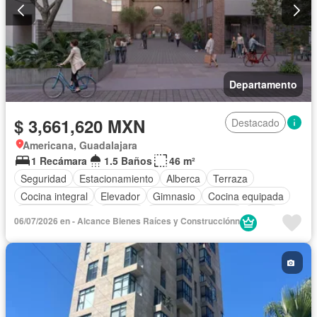
Departamento
$ 3,661,620 MXN
Destacado
Americana, Guadalajara
1 Recámara
1.5 Baños
46 m²
Seguridad
Estacionamiento
Alberca
Terraza
Cocina integral
Elevador
Gimnasio
Cocina equipada
Sala polivalente
Internet
Aire acondicionado
Agua
06/07/2026 en - Alcance Bienes Raí­ces y Construcciónn
Cuarto de Limpieza
Asador
Zonas verdes
Despacho
Vista panorámica
Recámara con closet
Caseta de vigilancia