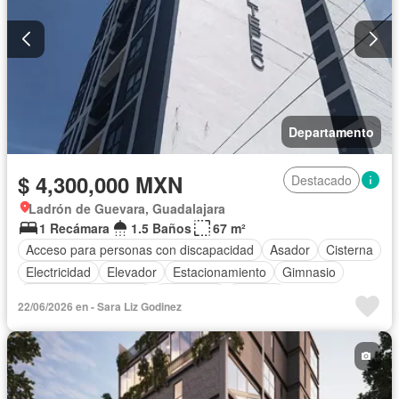
Departamento
$ 4,300,000 MXN
Destacado
Ladrón de Guevara, Guadalajara
1 Recámara
1.5 Baños
67 m²
Acceso para personas con discapacidad
Asador
Cisterna
Electricidad
Elevador
Estacionamiento
Gimnasio
Recámara con closet
Seguridad
Terraza
22/06/2026 en - Sara Liz Godinez
Vista panorámica
Sin amueblar