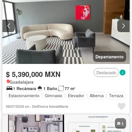
Departamento
$ 5,390,000 MXN
Destacado
Guadalajara
1 Recámara
1 Baño
77 m²
Estacionamiento
Gimnasio
Elevador
Alberca
Terraza
08/07/2026 en - DeRivera Inmobiliaria
1