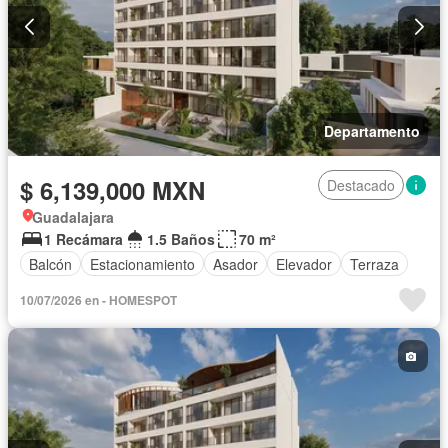
Departamento
$ 6,139,000 MXN
Destacado
Guadalajara
1 Recámara
1.5 Baños
70 m²
Balcón
Estacionamiento
Asador
Elevador
Terraza
10/07/2026 en - HOMESPOT