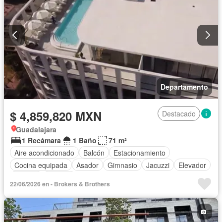
Departamento
$ 4,859,820 MXN
Destacado
Guadalajara
1 Recámara
1 Baño
71 m²
Aire acondicionado
Balcón
Estacionamiento
Cocina equipada
Asador
Gimnasio
Jacuzzi
Elevador
Alberca
Terraza
22/06/2026 en - Brokers & Brothers