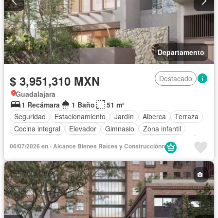
Departamento
$ 3,951,310 MXN
Destacado
Guadalajara
1 Recámara
1 Baño
51 m²
Seguridad
Estacionamiento
Jardín
Alberca
Terraza
Cocina integral
Elevador
Gimnasio
Zona infantil
Electricidad
Agua
Cuarto de Limpieza
Zonas verdes
06/07/2026 en - Alcance Bienes Raí­ces y Construcciónn
Vista panorámica
Sin amueblar