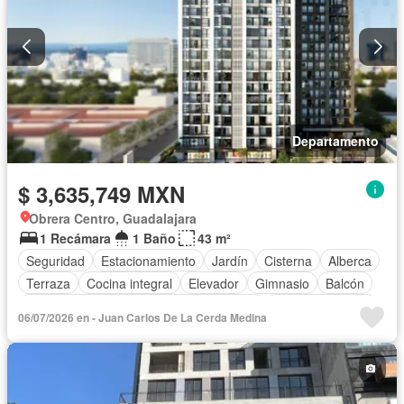
Departamento
$ 3,635,749 MXN
Obrera Centro, Guadalajara
1 Recámara
1 Baño
43 m²
Seguridad
Estacionamiento
Jardín
Cisterna
Alberca
Terraza
Cocina integral
Elevador
Gimnasio
Balcón
Acceso para personas con discapacidad
Cocina equipada
06/07/2026 en - Juan Carlos De La Cerda Medina
Zona infantil
Sala polivalente
Bodega
Electricidad
Agua
Asador
Vista panorámica
Conserje
Sin amueblar