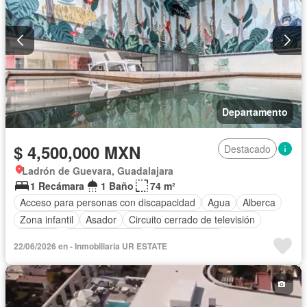
Departamento
$ 4,500,000 MXN
Destacado
Ladrón de Guevara, Guadalajara
1 Recámara
1 Baño
74 m²
Acceso para personas con discapacidad
Agua
Alberca
Zona infantil
Asador
Circuito cerrado de televisión
Cisterna
Cocina equipada
Cocina integral
22/06/2026 en - Inmobiliaria UR ESTATE
Cuarto de servicio
Electricidad
Elevador
Estacionamiento
Internet
Jacuzzi
Recámara con closet
Azotea
Sala polivalente
Seguridad
Wifi
Parcialmente amueblado