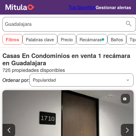
Tus favoritos
Gestionar alertas
Filtros
Palabras clave
Precio
Recámaras
Baños
Tip
Casas En Condominios en venta 1 recámara
en Guadalajara
725 propiedades disponibles
Ordenar por:
Popularidad