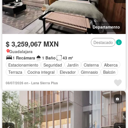
Departamento
$ 3,259,067 MXN
Destacado
Guadalajara
1 Recámara
1 Baño
43 m²
Estacionamiento
Seguridad
Jardín
Cisterna
Alberca
Terraza
Cocina integral
Elevador
Gimnasio
Balcón
Sala polivalente
Zona infantil
Internet
Agua
08/07/2026 en - Lana Sierra Plus
Aire acondicionado
Sin amueblar