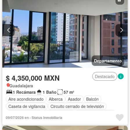
Departamento
$ 4,350,000 MXN
Destacado
Guadalajara
1 Recámara
1 Baño
57 m²
Aire acondicionado
Alberca
Asador
Balcón
Caseta de vigilancia
Circuito cerrado de televisión
Cocina equipada
Cocina integral
Cuarto de Limpieza
09/07/2026 en - Status Inmobiliaria
Elevador
Estacionamiento
Recámara con closet
Azotea
Seguridad
Terraza
Vista panorámica