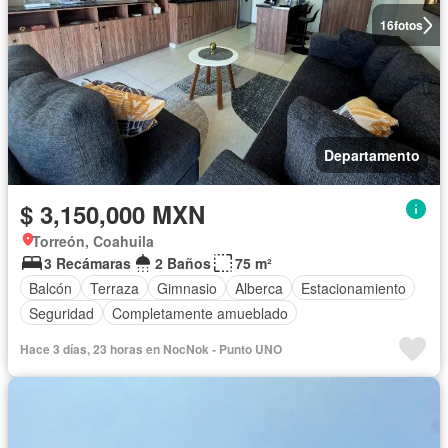
16
fotos
Departamento
$ 3,150,000 MXN
Torreón, Coahuila
3 Recámaras
2 Baños
75 m²
Balcón
Terraza
Gimnasio
Alberca
Estacionamiento
Seguridad
Completamente amueblado
Hace 3 días, 23 horas en NocNok - Punto UNO