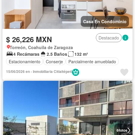
Casa En Condominio
$ 26,226 MXN
Destacado
Torreón, Coahuila de Zaragoza
4 Recámaras
2.5 Baños
132 m²
Estacionamiento
Conserje
Parcialmente amueblado
15/06/2026 en - Inmobiliaria Citlaltépetl
6
fotos