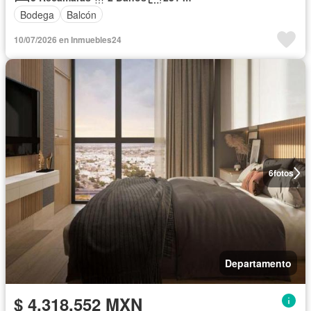
Bodega
Balcón
10/07/2026 en Inmuebles24
6
fotos
Departamento
$ 4,318,552 MXN