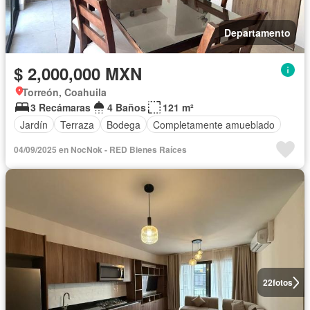
Departamento
$ 2,000,000 MXN
Torreón, Coahuila
3 Recámaras
4 Baños
121 m²
Jardín
Terraza
Bodega
Completamente amueblado
04/09/2025 en NocNok - RED Bienes Raíces
22
fotos