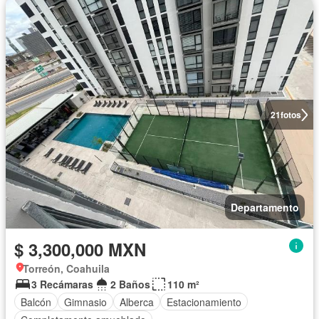
21
fotos
Departamento
$ 3,300,000 MXN
Torreón, Coahuila
3 Recámaras
2 Baños
110 m²
Balcón
Gimnasio
Alberca
Estacionamiento