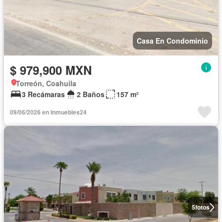
Casa En Condominio
$ 979,900 MXN
Torreón, Coahuila
3 Recámaras
2 Baños
157 m²
09/06/2026 en Inmuebles24
5
fotos