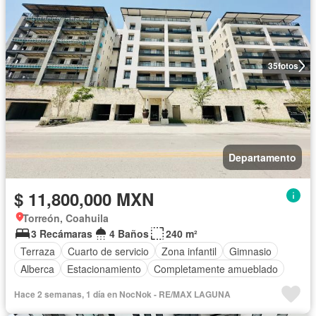
35
fotos
Departamento
$ 11,800,000 MXN
Torreón, Coahuila
3 Recámaras
4 Baños
240 m²
Terraza
Cuarto de servicio
Zona infantil
Gimnasio
Alberca
Estacionamiento
Completamente amueblado
Hace 2 semanas, 1 día en NocNok - RE/MAX LAGUNA