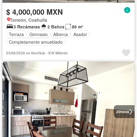
$ 4,000,000 MXN
Torreón, Coahuila
3 Recámaras
2 Baños
86 m²
Terraza
Gimnasio
Alberca
Asador
Completamente amueblado
03/06/2026 en NocNok - KW Milenio
20
fotos