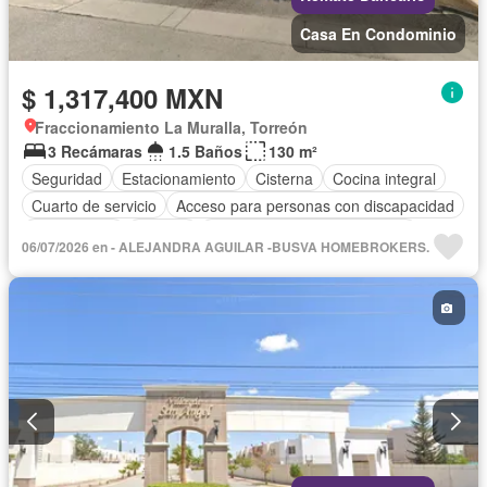
Casa En Condominio
$ 1,317,400 MXN
Fraccionamiento La Muralla, Torreón
3 Recámaras
1.5 Baños
130 m²
Seguridad
Estacionamiento
Cisterna
Cocina integral
Cuarto de servicio
Acceso para personas con discapacidad
Zona infantil
Internet
Circuito cerrado de televisión
06/07/2026 en - ALEJANDRA AGUILAR -BUSVA HOMEBROKERS.
Electricidad
Agua
Cuarto de Limpieza
Televisión por cable
Recámara con closet
Caseta de vigilancia
Sin amueblar