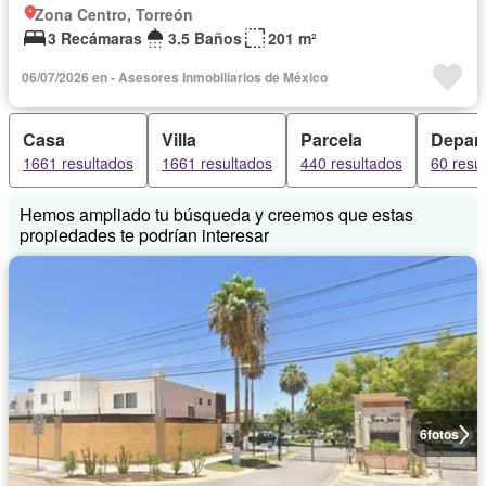
Zona Centro, Torreón
3 Recámaras
3.5 Baños
201 m²
06/07/2026 en - Asesores Inmobiliarios de México
Casa
Villa
Parcela
Depar
1661 resultados
1661 resultados
440 resultados
60 resu
Hemos ampliado tu búsqueda y creemos que estas
propiedades te podrían interesar
6
fotos