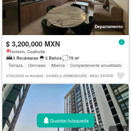
Departamento
$ 3,200,000 MXN
Torreón, Coahuila
3 Recámaras
2 Baños
75 m²
Terraza
Gimnasio
Alberca
Completamente amueblado
27/02/2026 en NocNok - DANIELA ARMENDARIZ - REAL ESTATE
Guardar búsqueda