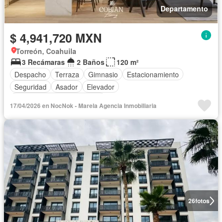
Departamento
$ 4,941,720 MXN
Torreón, Coahuila
3 Recámaras
2 Baños
120 m²
Despacho
Terraza
Gimnasio
Estacionamiento
Seguridad
Asador
Elevador
Completamente amueblado
17/04/2026 en NocNok - Marela Agencia Inmobiliaria
26
fotos