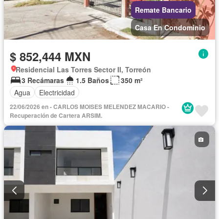
Remate Bancario
Casa En Condominio
$ 852,444 MXN
Residencial Las Torres Sector II, Torreón
3 Recámaras
1.5 Baños
350 m²
Agua
Electricidad
22/06/2026 en - CARLOS MOISES MELENDEZ MACARIO -
Recuperación de Cartera ARSIM.