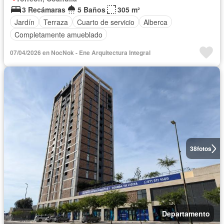
3 Recámaras
5 Baños
305 m²
Jardín
Terraza
Cuarto de servicio
Alberca
Completamente amueblado
07/04/2026 en NocNok - Ene Arquitectura Integral
38
fotos
Departamento