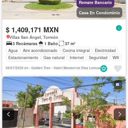
Remate Bancario
Casa En Condominio
$ 1,409,171 MXN
Villas San Ángel, Torreón
3 Recámaras
1 Baño
37 m²
Agua
Aire acondicionado
Cocina integral
Electricidad
Estacionamiento
Gas natural
Internet
Seguridad
Wifi
Sin amueblar
06/07/2026 en - Golden Tree - Valeri Monserrat Diaz Lemus