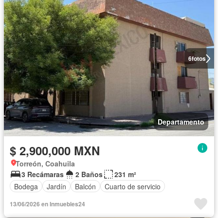
6
fotos
Departamento
$ 2,900,000 MXN
Torreón, Coahuila
3 Recámaras
2 Baños
231 m²
Bodega
Jardín
Balcón
Cuarto de servicio
13/06/2026 en Inmuebles24