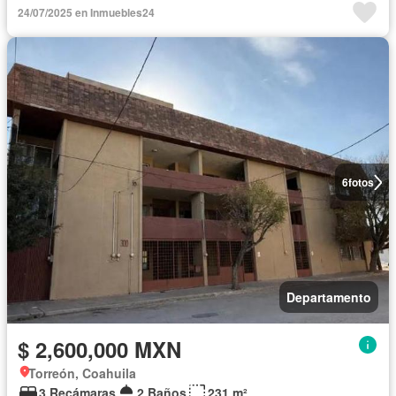
24/07/2025 en Inmuebles24
6
fotos
Departamento
$ 2,600,000 MXN
Torreón, Coahuila
3 Recámaras
2 Baños
231 m²