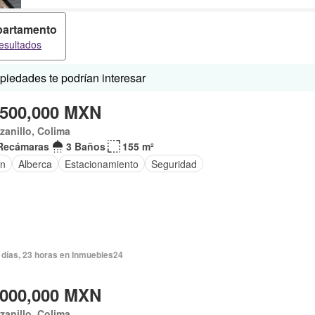
artamento
esultados
iedades te podrían interesar
,500,000 MXN
anillo, Colima
Recámaras
3 Baños
155 m²
ín
Alberca
Estacionamiento
Seguridad
 días, 23 horas en Inmuebles24
,000,000 MXN
anillo, Colima