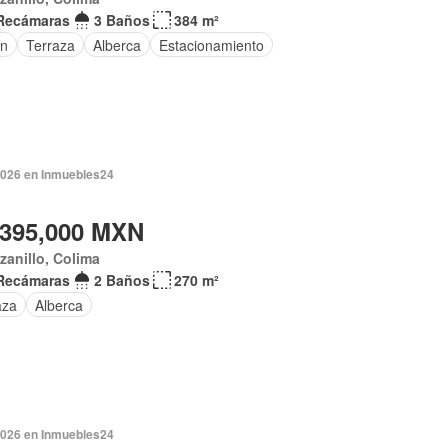
Recámaras
3 Baños
384 m²
ín
Terraza
Alberca
Estacionamiento
2026 en Inmuebles24
,395,000 MXN
anillo, Colima
Recámaras
2 Baños
270 m²
aza
Alberca
2026 en Inmuebles24