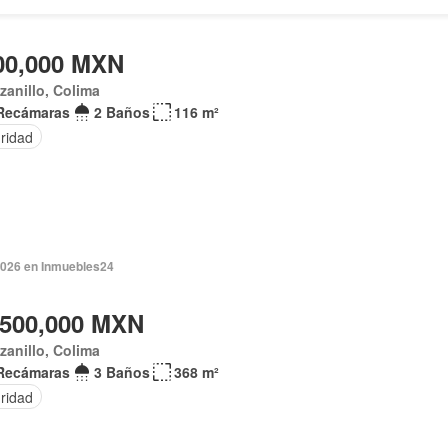
00,000 MXN
anillo, Colima
Recámaras
2 Baños
116 m²
ridad
2026 en Inmuebles24
,500,000 MXN
anillo, Colima
Recámaras
3 Baños
368 m²
ridad