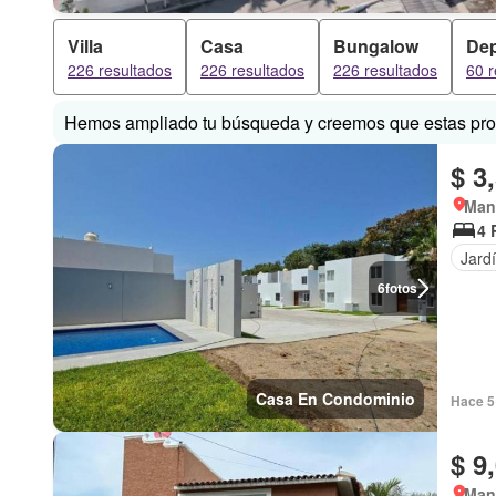
Villa
Casa
Bungalow
Dep
226 resultados
226 resultados
226 resultados
60 r
Hemos ampliado tu búsqueda y creemos que estas prop
$ 3
Manz
4 
Jard
6
fotos
Casa En Condominio
Hace 5
$ 9
Manz