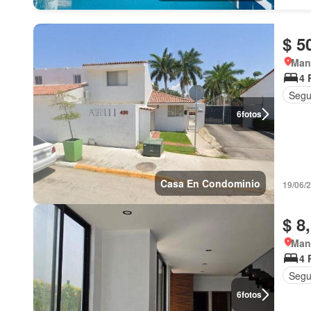
$ 5
Manz
4 
Segu
6
fotos
Casa En Condominio
19/06/
$ 8
Manz
4 
Segu
6
fotos