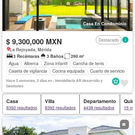
Casa En Condominio
$ 9,300,000 MXN
Destacado
La Rejoyada, Mérida
3 Recámaras
3 Baños
290 m²
Agua
Alberca
Zona infantil
Cancha de tenis
Caseta de vigilancia
Cocina equipada
Cuarto de servicio
Electricidad
Estacionamiento
Gimnasio
Jardín
Hace 3 semanas, 2 días en - Inmobiliaria AR desarrollo y
Recámara con closet
Zonas verdes
Sin amueblar
Gestiones
Casa
Villa
Departamento
Quin
8392 resultados
8392 resultados
4438 resultados
15 re