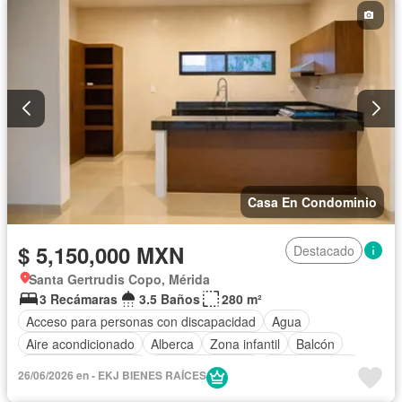
Casa En Condominio
$ 5,150,000 MXN
Destacado
Santa Gertrudis Copo, Mérida
3 Recámaras
3.5 Baños
280 m²
Acceso para personas con discapacidad
Agua
Aire acondicionado
Alberca
Zona infantil
Balcón
Caseta de vigilancia
Cocina equipada
Cocina integral
26/06/2026 en - EKJ BIENES RAÍCES
Cuarto de Limpieza
Electricidad
Estacionamiento