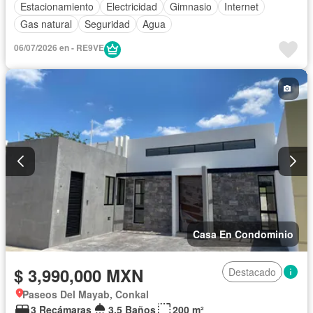
Estacionamiento
Electricidad
Gimnasio
Internet
Gas natural
Seguridad
Agua
06/07/2026 en - RE9VE
Casa En Condominio
$ 3,990,000 MXN
Destacado
Paseos Del Mayab, Conkal
3 Recámaras
3.5 Baños
200 m²