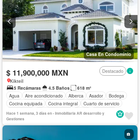
Casa En Condominio
$ 11,900,000 MXN
Destacado
Kikteil
5 Recámaras
4.5 Baños
618 m²
Agua
Aire acondicionado
Alberca
Asador
Bodega
Cocina equipada
Cocina integral
Cuarto de servicio
Electricidad
Estacionamiento
Jardín
Despacho
Hace 1 semana, 3 días en - Inmobiliaria AR desarrollo y
Recámara con closet
Sala polivalente
Terraza
Wifi
Gestiones
Completamente amueblado