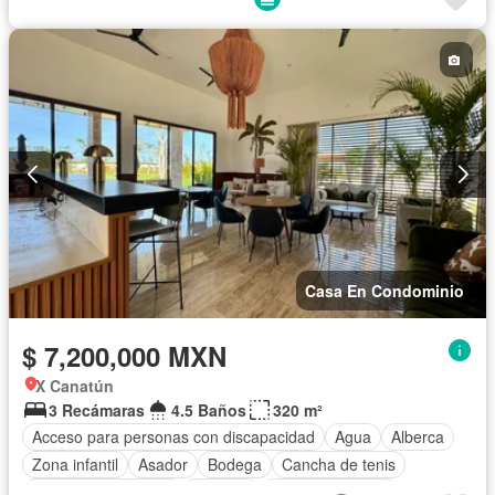
Estacionamiento
Jardín
Seguridad
Terraza
Wifi
Zonas verdes
Sin amueblar
Casa En Condominio
$ 7,200,000 MXN
X Canatún
3 Recámaras
4.5 Baños
320 m²
Acceso para personas con discapacidad
Agua
Alberca
Zona infantil
Asador
Bodega
Cancha de tenis
Caseta de vigilancia
Cisterna
Cocina equipada