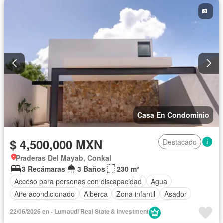
Electricidad
Estacionamiento
Gimnasio
Jardín
Recámara con closet
Sala polivalente
Seguridad
Terraza
Zonas verdes
Casa En Condominio
$ 4,500,000 MXN
Destacado
Praderas Del Mayab, Conkal
3 Recámaras
3 Baños
230 m²
Acceso para personas con discapacidad
Agua
Aire acondicionado
Alberca
Zona infantil
Asador
Bodega
Caseta de vigilancia
Cocina integral
22/06/2026 en - Lumaudi Real State & Investment
Electricidad
Estacionamiento
Gimnasio
Jardín