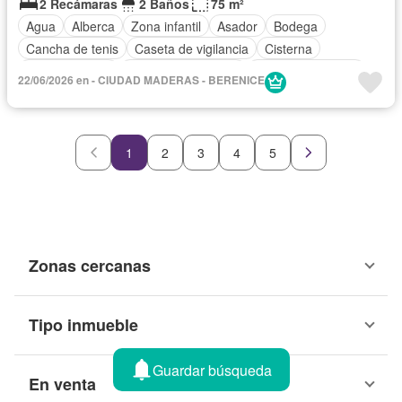
2 Recámaras
2 Baños
75 m²
Agua
Alberca
Zona infantil
Asador
Bodega
Cancha de tenis
Caseta de vigilancia
Cisterna
Cocina integral
Cuarto de Limpieza
Cuarto de servicio
22/06/2026 en - CIUDAD MADERAS - BERENICE
Electricidad
Estacionamiento
Gimnasio
Jardín
Recámara con closet
Sala polivalente
Seguridad
Zonas verdes
1
2
3
4
5
Zonas cercanas
Tipo inmueble
Guardar búsqueda
En venta