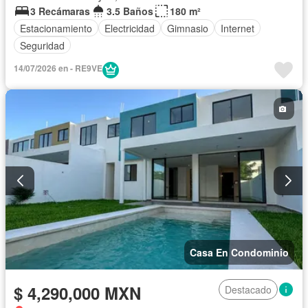
3 Recámaras
3.5 Baños
180 m²
Estacionamiento
Electricidad
Gimnasio
Internet
Seguridad
14/07/2026 en - RE9VE
Casa En Condominio
$ 4,290,000 MXN
Destacado