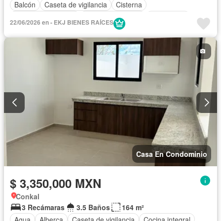
Balcón
Caseta de vigilancia
Cisterna
Cuarto de Limpieza
Cuarto de servicio
Electricidad
22/06/2026 en - EKJ BIENES RAÍCES
Estacionamiento
Jardín
Seguridad
Terraza
Casa En Condominio
$ 3,350,000 MXN
Conkal
3 Recámaras
3.5 Baños
164 m²
Agua
Alberca
Caseta de vigilancia
Cocina integral