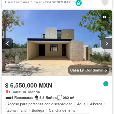
Hace 3 semanas, 1 día en - EKJ BIENES RAÍCES
Cocina integral
Cuarto de Limpieza
Cuarto de servicio
Electricidad
Estacionamiento
Gimnasio
Internet
Jardín
Recámara con closet
Sala polivalente
Seguridad
Terraza
Zonas verdes
Sin amueblar
Casa En Condominio
$ 6,550,000 MXN
X Canatún, Mérida
4 Recámaras
5.5 Baños
282 m²
Acceso para personas con discapacidad
Agua
Alberca
Zona infantil
Bodega
Cancha de tenis