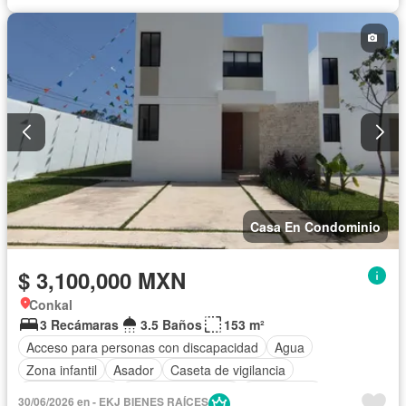
Jardín
Recámara con closet
Sala polivalente
Seguridad
Terraza
Sin amueblar
Casa En Condominio
$ 3,100,000 MXN
Conkal
3 Recámaras
3.5 Baños
153 m²
Acceso para personas con discapacidad
Agua
Zona infantil
Asador
Caseta de vigilancia
Cocina integral
Cuarto de servicio
Electricidad
30/06/2026 en - EKJ BIENES RAÍCES