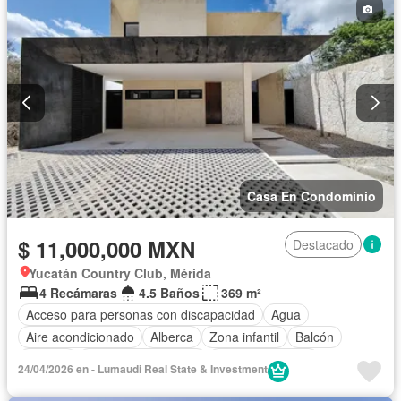
Casa En Condominio
$ 11,000,000 MXN
Destacado
Yucatán Country Club, Mérida
4 Recámaras
4.5 Baños
369 m²
Acceso para personas con discapacidad
Agua
Aire acondicionado
Alberca
Zona infantil
Balcón
Bodega
Caseta de vigilancia
Cocina equipada
24/04/2026 en - Lumaudi Real State & Investment
Cocina integral
Cuarto de Limpieza
Cuarto de servicio