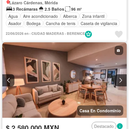
Lázaro Cárdenas, Mérida
3 Recámaras
2.5 Baños
96 m²
Agua
Aire acondicionado
Alberca
Zona infantil
Asador
Bodega
Cancha de tenis
Caseta de vigilancia
Cisterna
Cocina equipada
Cocina integral
22/06/2026 en - CIUDAD MADERAS - BERENICE
Cuarto de Limpieza
Cuarto de servicio
Electricidad
Estacionamiento
Gimnasio
Jacuzzi
Jardín
Despacho
Recámara con closet
Azotea
Sala polivalente
Terraza
Wifi
Zonas verdes
Casa En Condominio
$ 2,580,000 MXN
Destacado