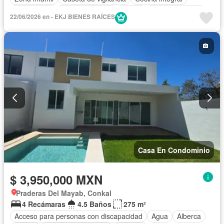
Electricidad
Estacionamiento
Jardín
Sala polivalente
22/06/2026 en - EKJ BIENES RAÍCES
Seguridad
Terraza
Wifi
Zonas verdes
Sin amueblar
Casa En Condominio
$ 3,950,000 MXN
Praderas Del Mayab, Conkal
4 Recámaras
4.5 Baños
275 m²
Acceso para personas con discapacidad
Agua
Alberca