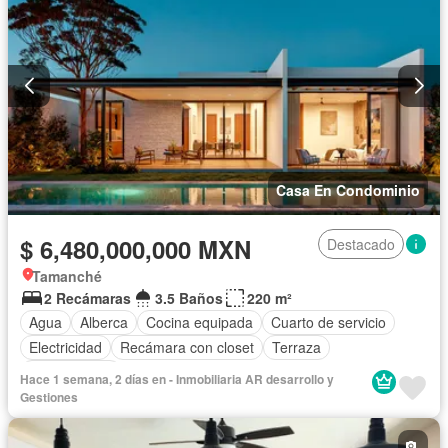
Casa En Condominio
$ 6,480,000,000 MXN
Destacado
Tamanché
2 Recámaras
3.5 Baños
220 m²
Agua
Alberca
Cocina equipada
Cuarto de servicio
Electricidad
Recámara con closet
Terraza
Sin amueblar
Hace 1 semana, 2 días en - Inmobiliaria AR desarrollo y
Gestiones