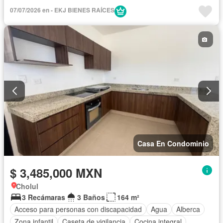
Caseta de vigilancia
Cisterna
Cocina equipada
07/07/2026 en - EKJ BIENES RAÍCES
Cocina integral
Cuarto de Limpieza
Cuarto de servicio
Electricidad
Estacionamiento
Gimnasio
Internet
Sala polivalente
Seguridad
Terraza
Zonas verdes
Sin amueblar
Casa En Condominio
$ 3,485,000 MXN
Cholul
3 Recámaras
3 Baños
164 m²
Acceso para personas con discapacidad
Agua
Alberca
Zona infantil
Caseta de vigilancia
Cocina integral