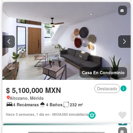
Recámara con closet
Sala polivalente
Seguridad
Terraza
Zonas verdes
Casa En Condominio
$ 5,100,000 MXN
Destacado
Altozano, Mérida
4 Recámaras
4 Baños
232 m²
Hace 3 semanas, 1 día en - NIVIA360 Inmobiliaria