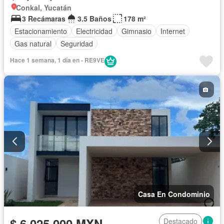
Conkal, Yucatán
3 Recámaras
3.5 Baños
178 m²
Estacionamiento
Electricidad
Gimnasio
Internet
Gas natural
Seguridad
Hace 1 semana, 1 día en - RE9VE
Casa En Condominio
$ 6,025,000 MXN
Destacado