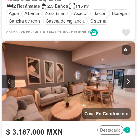
2 Recámaras
2.5 Baños
115 m²
Agua
Alberca
Zona infantil
Asador
Balcón
Bodega
Cancha de tenis
Caseta de vigilancia
Cisterna
Cocina integral
Cuarto de Limpieza
Cuarto de servicio
22/06/2026 en - CIUDAD MADERAS - BERENICE
Electricidad
Elevador
Estacionamiento
Gimnasio
Jardín
Despacho
Recámara con closet
Azotea
Seguridad
Terraza
Casa En Condominio
$ 3,187,000 MXN
Destacado