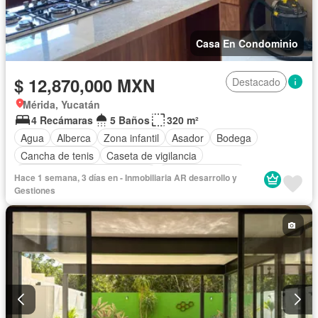
Casa En Condominio
$ 12,870,000 MXN
Destacado
Mérida, Yucatán
4 Recámaras
5 Baños
320 m²
Agua
Alberca
Zona infantil
Asador
Bodega
Cancha de tenis
Caseta de vigilancia
Circuito cerrado de televisión
Cocina equipada
Hace 1 semana, 3 días en - Inmobiliaria AR desarrollo y
Cuarto de Limpieza
Cuarto de servicio
Electricidad
Gestiones
Estacionamiento
Gimnasio
Jardín
Recámara con closet
Zonas verdes
Sin amueblar