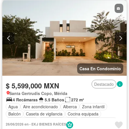
Gimnasio
Internet
Jardín
Recámara con closet
Sala polivalente
Seguridad
Terraza
Sin amueblar
Casa En Condominio
$ 5,599,000 MXN
Destacado
Santa Gertrudis Copo, Mérida
4 Recámaras
5.5 Baños
272 m²
Agua
Aire acondicionado
Alberca
Zona infantil
Balcón
Caseta de vigilancia
Cocina equipada
Cocina integral
Cuarto de Limpieza
Cuarto de servicio
26/06/2026 en - EKJ BIENES RAÍCES
Electricidad
Estacionamiento
Gimnasio
Internet