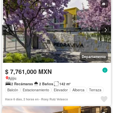
Departamento
$ 7,761,000 MXN
Ajijic
2 Recámaras
2 Baños
142 m²
Balcón
Estacionamiento
Elevador
Alberca
Terraza
Hace 6 días, 2 horas en - Rosy Ruiz Velasco