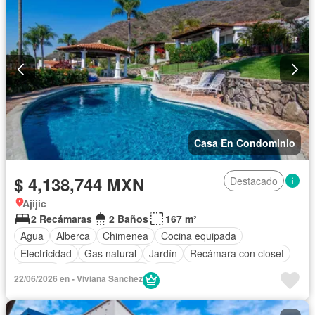
Casa En Condominio
$ 4,138,744 MXN
Destacado
Ajijic
2 Recámaras
2 Baños
167 m²
Agua
Alberca
Chimenea
Cocina equipada
Electricidad
Gas natural
Jardín
Recámara con closet
Terraza
Vista panorámica
Wifi
22/06/2026 en - Viviana Sanchez
Completamente amueblado