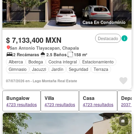
Casa En Condominio
$ 7,133,400 MXN
Destacado
San Antonio Tlayacapan, Chapala
2 Recámaras
2.5 Baños
158 m²
Alberca
Bodega
Cocina integral
Estacionamiento
Gimnasio
Jacuzzi
Jardín
Seguridad
Terraza
Sin amueblar
07/07/2026 en - Lago Montaña Real Estate
Bungalow
Villa
Casa
Depa
4723 resultados
4723 resultados
4723 resultados
2037 r