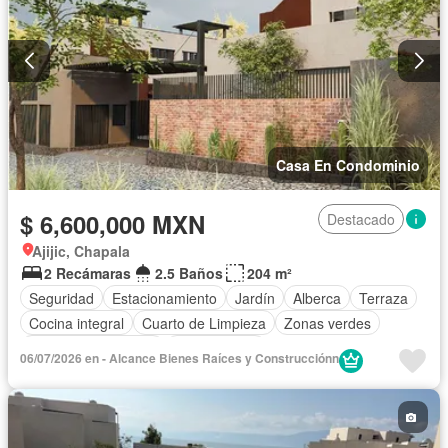
Casa En Condominio
$ 6,600,000 MXN
Destacado
Ajijic, Chapala
2 Recámaras
2.5 Baños
204 m²
Seguridad
Estacionamiento
Jardín
Alberca
Terraza
Cocina integral
Cuarto de Limpieza
Zonas verdes
Caseta de vigilancia
Sin amueblar
06/07/2026 en - Alcance Bienes Raí­ces y Construcciónn