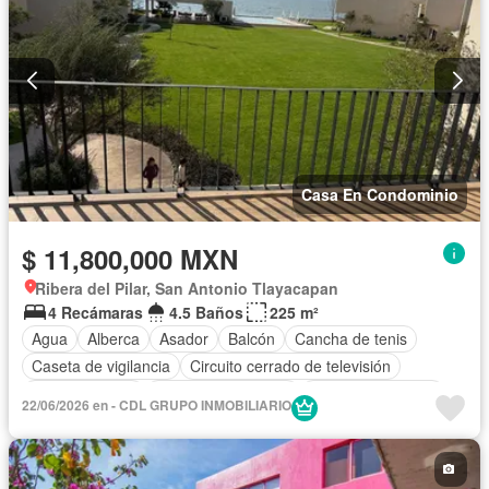
Casa En Condominio
$ 11,800,000 MXN
Ribera del Pilar, San Antonio Tlayacapan
4 Recámaras
4.5 Baños
225 m²
Agua
Alberca
Asador
Balcón
Cancha de tenis
Caseta de vigilancia
Circuito cerrado de televisión
Cocina integral
Cuarto de Limpieza
Cuarto de servicio
22/06/2026 en - CDL GRUPO INMOBILIARIO
Electricidad
Estacionamiento
Gimnasio
Jacuzzi
Jardín
Recámara con closet
Azotea
Sala polivalente
Sauna
Seguridad
Terraza
Vista panorámica