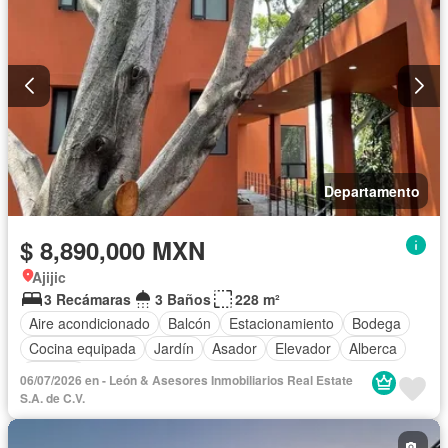
Departamento
$ 8,890,000 MXN
Ajijic
3 Recámaras
3 Baños
228 m²
Aire acondicionado
Balcón
Estacionamiento
Bodega
Cocina equipada
Jardín
Asador
Elevador
Alberca
Terraza
06/07/2026 en - León & Asesores Inmobiliarios Real Estate
S.A. de C.V.