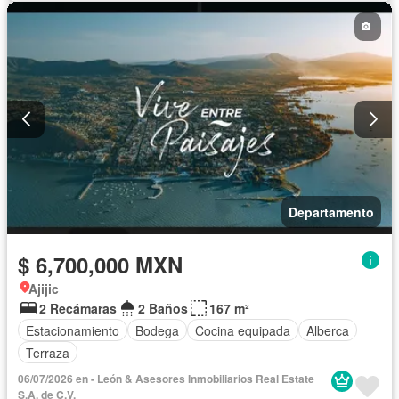
Departamento
$ 6,700,000 MXN
Ajijic
2 Recámaras
2 Baños
167 m²
Estacionamiento
Bodega
Cocina equipada
Alberca
Terraza
06/07/2026 en - León & Asesores Inmobiliarios Real Estate
S.A. de C.V.