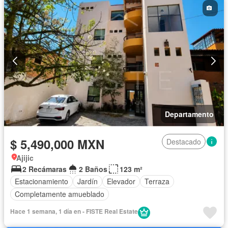
Departamento
$ 5,490,000 MXN
Destacado
Ajijic
2 Recámaras
2 Baños
123 m²
Estacionamiento
Jardín
Elevador
Terraza
Completamente amueblado
Hace 1 semana, 1 día en - FISTE Real Estate