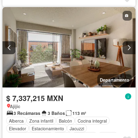
Departamento
$ 7,337,215 MXN
Ajijic
3 Recámaras
3 Baños
113 m²
Alberca
Zona infantil
Balcón
Cocina integral
Elevador
Estacionamiento
Jacuzzi
Recámara con closet
Azotea
Seguridad
Terraza