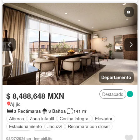
Recámara con closet
Seguridad
Terraza
Vista panorámica
Zonas verdes
Sin amueblar
Departamento
$ 8,488,648 MXN
Destacado
Ajijic
3 Recámaras
3 Baños
141 m²
Alberca
Zona infantil
Cocina integral
Elevador
Estacionamiento
Jacuzzi
Recámara con closet
Seguridad
Terraza
08/07/2026 en - InmobiLife