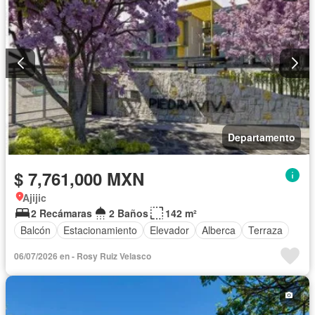
Departamento
$ 7,761,000 MXN
Ajijic
2 Recámaras
2 Baños
142 m²
Balcón
Estacionamiento
Elevador
Alberca
Terraza
06/07/2026 en - Rosy Ruiz Velasco