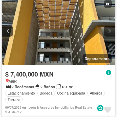
Departamento
$ 7,400,000 MXN
Ajijic
2 Recámaras
2 Baños
181 m²
Estacionamiento
Bodega
Cocina equipada
Alberca
Terraza
06/07/2026 en - León & Asesores Inmobiliarios Real Estate
S.A. de C.V.