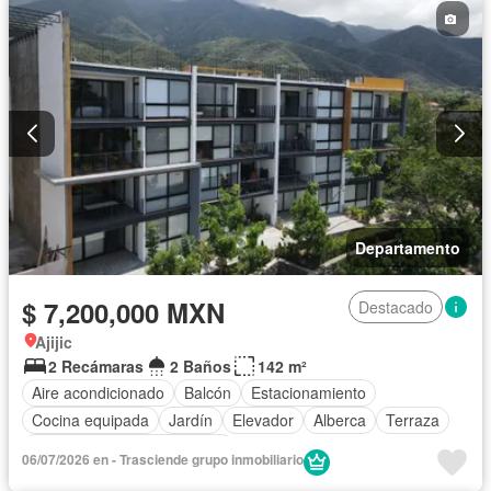
Departamento
$ 7,200,000 MXN
Destacado
Ajijic
2 Recámaras
2 Baños
142 m²
Aire acondicionado
Balcón
Estacionamiento
Cocina equipada
Jardín
Elevador
Alberca
Terraza
Completamente amueblado
06/07/2026 en - Trasciende grupo inmobiliario