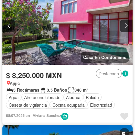
Zonas verdes
Casa En Condominio
$ 8,250,000 MXN
Destacado
Ajijic
3 Recámaras
3.5 Baños
348 m²
Agua
Aire acondicionado
Alberca
Balcón
Caseta de vigilancia
Cocina equipada
Electricidad
Estacionamiento
Gas natural
Internet
Jardín
08/07/2026 en - Viviana Sanchez
Recámara con closet
Seguridad
Terraza
Vista panorámica
Parcialmente amueblado