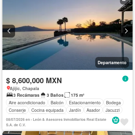
Departamento
$ 8,600,000 MXN
Ajijic, Chapala
3 Recámaras
3 Baños
175 m²
Aire acondicionado
Balcón
Estacionamiento
Bodega
Conserje
Cocina equipada
Jardín
Asador
Jacuzzi
Elevador
Alberca
Terraza
08/07/2026 en - León & Asesores Inmobiliarios Real Estate
S.A. de C.V.