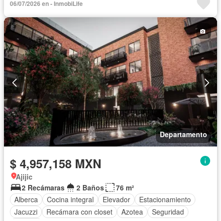
06/07/2026 en - InmobiLife
Departamento
$ 4,957,158 MXN
Ajijic
2 Recámaras
2 Baños
76 m²
Alberca
Cocina integral
Elevador
Estacionamiento
Jacuzzi
Recámara con closet
Azotea
Seguridad