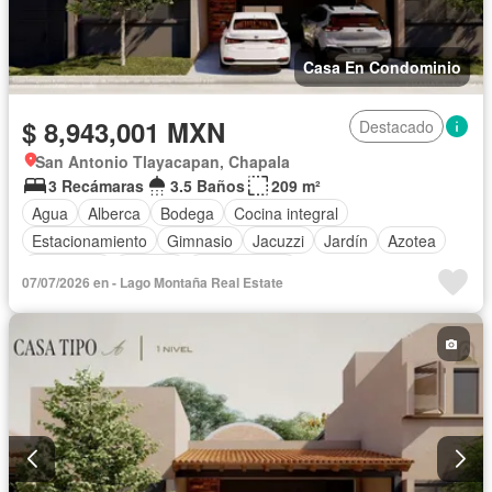
Casa En Condominio
$ 8,943,001 MXN
Destacado
San Antonio Tlayacapan, Chapala
3 Recámaras
3.5 Baños
209 m²
Agua
Alberca
Bodega
Cocina integral
Estacionamiento
Gimnasio
Jacuzzi
Jardín
Azotea
Seguridad
Terraza
Sin amueblar
07/07/2026 en - Lago Montaña Real Estate