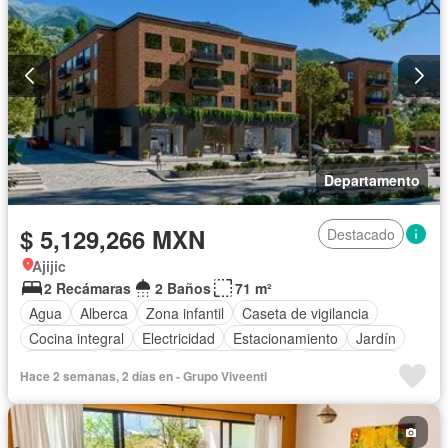
Departamento
$ 5,129,266 MXN
Destacado
Ajijic
2 Recámaras
2 Baños
71 m²
Agua
Alberca
Zona infantil
Caseta de vigilancia
Cocina integral
Electricidad
Estacionamiento
Jardín
Seguridad
Terraza
Vista panorámica
Zonas verdes
Hace 2 semanas, 2 días en - Grupo Viveenti
Sin amueblar