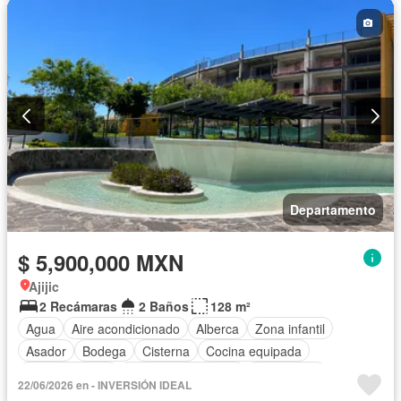
Departamento
$ 5,900,000 MXN
Ajijic
2 Recámaras
2 Baños
128 m²
Agua
Aire acondicionado
Alberca
Zona infantil
Asador
Bodega
Cisterna
Cocina equipada
Cocina integral
Cuarto de Limpieza
Electricidad
22/06/2026 en - INVERSIÓN IDEAL
Elevador
Estacionamiento
Gas natural
Jardín