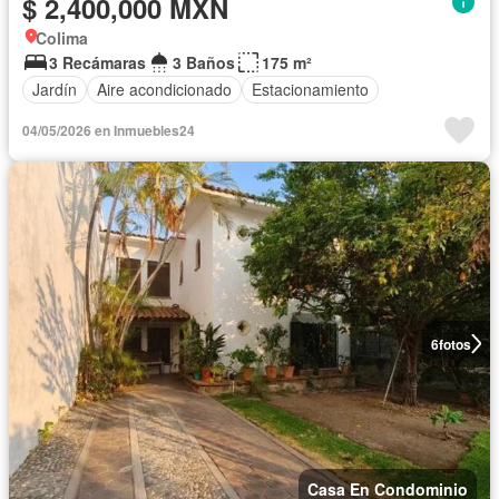
$ 2,400,000 MXN
Colima
3 Recámaras
3 Baños
175 m²
Jardín
Aire acondicionado
Estacionamiento
04/05/2026 en Inmuebles24
6
fotos
Casa En Condominio