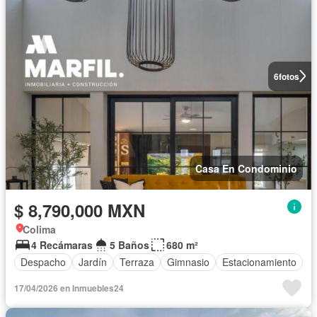
6
fotos
Casa En Condominio
$ 8,790,000 MXN
Colima
4 Recámaras
5 Baños
680 m²
Despacho
Jardín
Terraza
Gimnasio
Estacionamiento
17/04/2026 en Inmuebles24