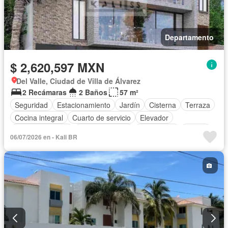
Departamento
$ 2,620,597 MXN
Del Valle, Ciudad de Villa de Álvarez
2 Recámaras
2 Baños
57 m²
Seguridad
Estacionamiento
Jardín
Cisterna
Terraza
Cocina integral
Cuarto de servicio
Elevador
Cocina equipada
Sala polivalente
Electricidad
Azotea
06/07/2026 en - Kali BR
Agua
Cuarto de Limpieza
Wifi
Permite mascotas
Permite niños
Solo familias
Sin amueblar