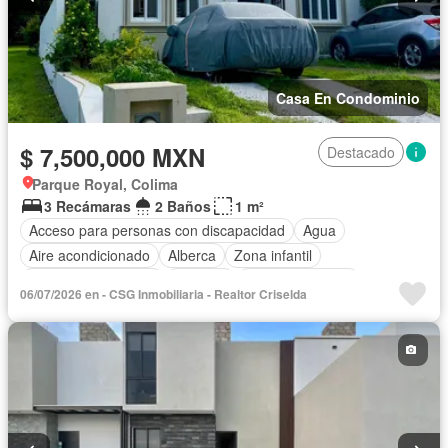
Casa En Condominio
$ 7,500,000 MXN
Destacado
Parque Royal, Colima
3 Recámaras
2 Baños
1 m²
Acceso para personas con discapacidad
Agua
Aire acondicionado
Alberca
Zona infantil
Caseta de vigilancia
Cisterna
Cocina equipada
06/07/2026 en - CSG Inmobiliaria - Realtor Criselda
Cuarto de Limpieza
Electricidad
Estacionamiento
Internet
Jardín
Recámara con closet
Terraza
Wifi
Zonas verdes
Sin amueblar