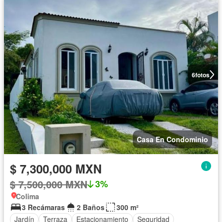
6
fotos
Casa En Condominio
$ 7,300,000 MXN
$ 7,500,000 MXN
3%
Colima
3 Recámaras
2 Baños
300 m²
Jardín
Terraza
Estacionamiento
Seguridad