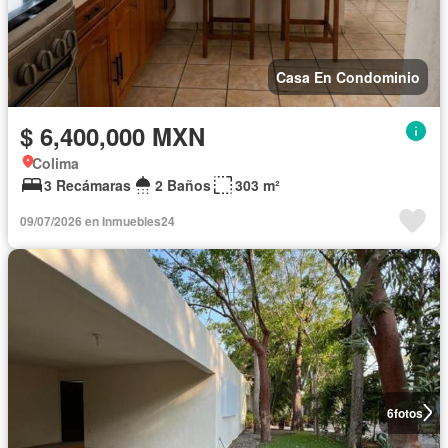
Casa En Condominio
$ 6,400,000 MXN
Colima
3 Recámaras
2 Baños
303 m²
09/07/2026 en Inmuebles24
6
fotos