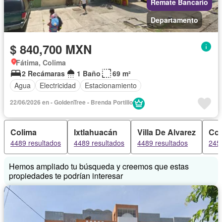
Remate Bancario
Departamento
$ 840,700 MXN
Fátima, Colima
2 Recámaras
1 Baño
69 m²
Agua
Electricidad
Estacionamiento
22/06/2026 en - GoldenTree - Brenda Portillo
Colima
Ixtlahuacán
Villa De Alvarez
Coa
4489 resultados
4489 resultados
4489 resultados
245
Hemos ampliado tu búsqueda y creemos que estas
propiedades te podrían interesar