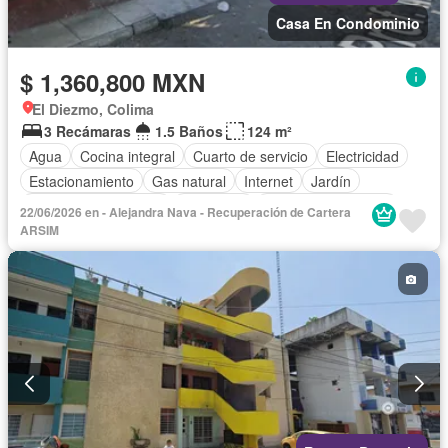
Casa En Condominio
$ 1,360,800 MXN
El Diezmo, Colima
3 Recámaras
1.5 Baños
124 m²
Agua
Cocina integral
Cuarto de servicio
Electricidad
Estacionamiento
Gas natural
Internet
Jardín
Recámara con closet
Seguridad
Televisión por cable
22/06/2026 en - Alejandra Nava - Recuperación de Cartera
Terraza
Sin amueblar
ARSIM