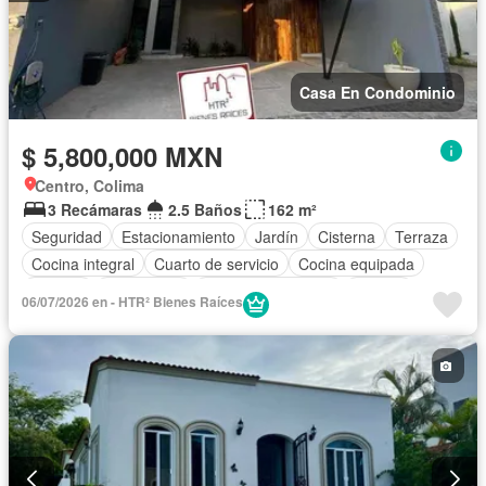
Casa En Condominio
$ 5,800,000 MXN
Centro, Colima
3 Recámaras
2.5 Baños
162 m²
Seguridad
Estacionamiento
Jardín
Cisterna
Terraza
Cocina integral
Cuarto de servicio
Cocina equipada
Internet
Electricidad
Aire acondicionado
Jacuzzi
06/07/2026 en - HTR² Bienes Raíces
Agua
Cuarto de Limpieza
Televisión por cable
Zonas verdes
Caseta de vigilancia
Recámara con closet
Despacho
Wifi
Permite niños
Permite mascotas
Completamente amueblado