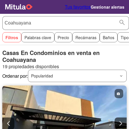
Tus favoritos
Gestionar alertas
Filtros
Palabras clave
Precio
Recámaras
Baños
Tipo
Casas En Condominios en venta en
Coahuayana
19 propiedades disponibles
Ordenar por:
Popularidad