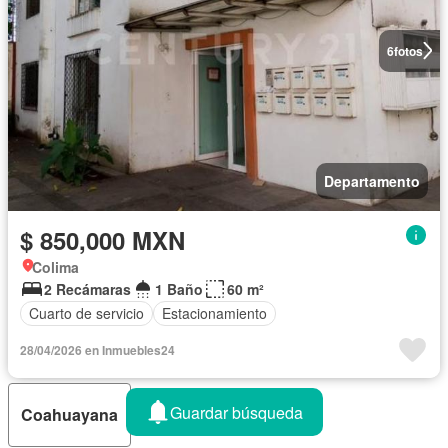
6
fotos
Departamento
$ 850,000 MXN
Colima
2 Recámaras
1 Baño
60 m²
Cuarto de servicio
Estacionamiento
28/04/2026 en Inmuebles24
Guardar búsqueda
Coahuayana