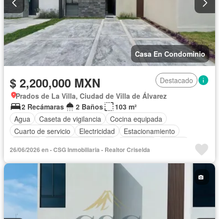
Casa En Condominio
$ 2,200,000 MXN
Destacado
Prados de La Villa, Ciudad de Villa de Álvarez
2 Recámaras
2 Baños
103 m²
Agua
Caseta de vigilancia
Cocina equipada
Cuarto de servicio
Electricidad
Estacionamiento
Internet
Recámara con closet
Seguridad
Terraza
26/06/2026 en - CSG Inmobiliaria - Realtor Criselda
Sin amueblar