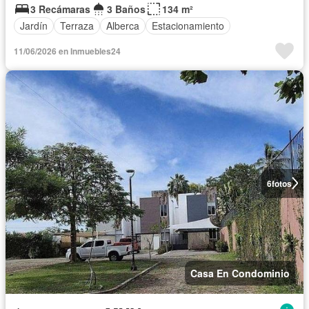
3 Recámaras
3 Baños
134 m²
Jardín
Terraza
Alberca
Estacionamiento
11/06/2026 en Inmuebles24
6
fotos
Casa En Condominio