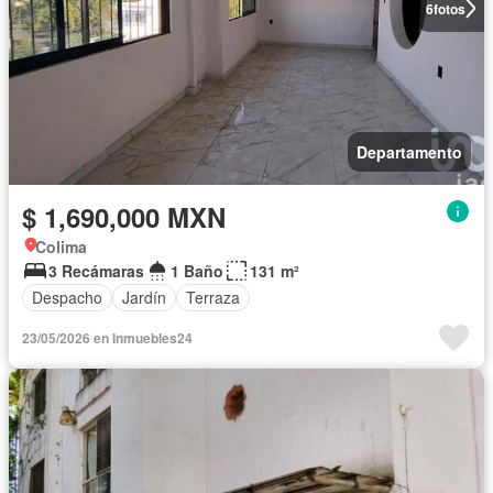
6
fotos
Departamento
$ 1,690,000 MXN
Colima
3 Recámaras
1 Baño
131 m²
Despacho
Jardín
Terraza
23/05/2026 en Inmuebles24