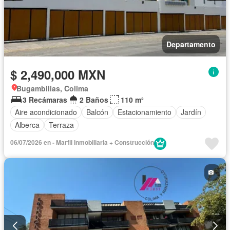
Departamento
$ 2,490,000 MXN
Bugambilias, Colima
3 Recámaras
2 Baños
110 m²
Aire acondicionado
Balcón
Estacionamiento
Jardín
Alberca
Terraza
06/07/2026 en - Marfil Inmobiliaria + Construcción