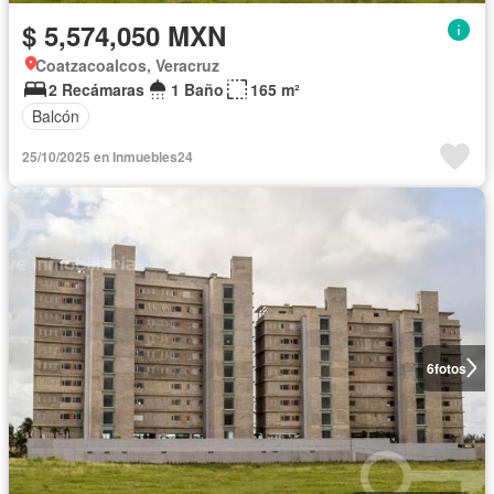
$ 5,574,050 MXN
Coatzacoalcos, Veracruz
2 Recámaras
1 Baño
165 m²
Balcón
25/10/2025 en Inmuebles24
6
fotos