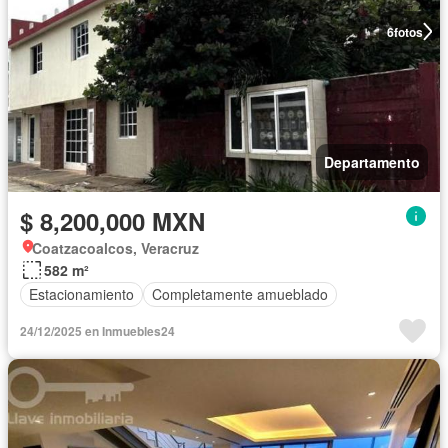
6
fotos
Departamento
$ 8,200,000 MXN
Coatzacoalcos, Veracruz
582 m²
Estacionamiento
Completamente amueblado
24/12/2025 en Inmuebles24