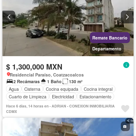
Remate Bancario
Departamento
$ 1,300,000 MXN
Residencial Paraíso, Coatzacoalcos
2 Recámaras
1 Baño
130 m²
Agua
Cisterna
Cocina equipada
Cocina integral
Cuarto de Limpieza
Electricidad
Estacionamiento
Gas natural
Internet
Recámara con closet
Hace 6 días, 14 horas en - ADRIAN - CONEXION INMOBILIARIA
Sin amueblar
CDMX