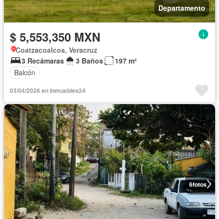
Departamento
$ 5,553,350 MXN
Coatzacoalcos, Veracruz
3 Recámaras
3 Baños
197 m²
Balcón
03/04/2026 en Inmuebles24
6
fotos