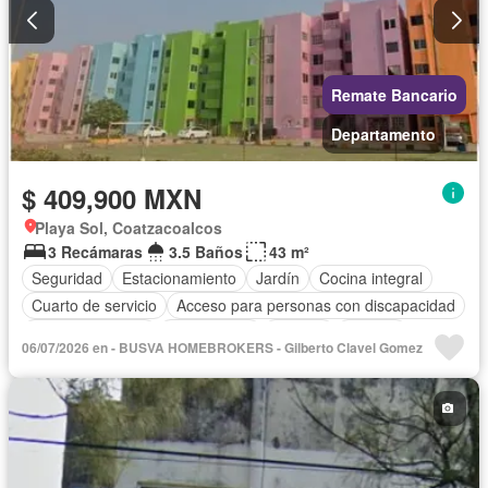
Remate Bancario
Departamento
$ 409,900 MXN
Playa Sol, Coatzacoalcos
3 Recámaras
3.5 Baños
43 m²
Seguridad
Estacionamiento
Jardín
Cocina integral
Cuarto de servicio
Acceso para personas con discapacidad
Cocina equipada
Zona infantil
Internet
Bodega
06/07/2026 en - BUSVA HOMEBROKERS - Gilberto Clavel Gomez
Circuito cerrado de televisión
Electricidad
Agua
Cuarto de Limpieza
Televisión por cable
Gas natural
Zonas verdes
Despacho
Vista panorámica
Recámara con closet
Caseta de vigilancia
Sin amueblar