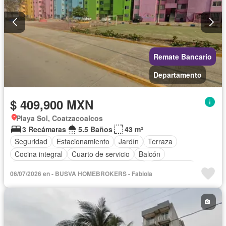
Remate Bancario
Departamento
$ 409,900 MXN
Playa Sol, Coatzacoalcos
3 Recámaras
5.5 Baños
43 m²
Seguridad
Estacionamiento
Jardín
Terraza
Cocina integral
Cuarto de servicio
Balcón
Acceso para personas con discapacidad
Zona infantil
06/07/2026 en - BUSVA HOMEBROKERS - Fabiola
Internet
Aire acondicionado
Circuito cerrado de televisión
Electricidad
Agua
Cuarto de Limpieza
Televisión por cable
Gas natural
Zonas verdes
Vista panorámica
Sin amueblar