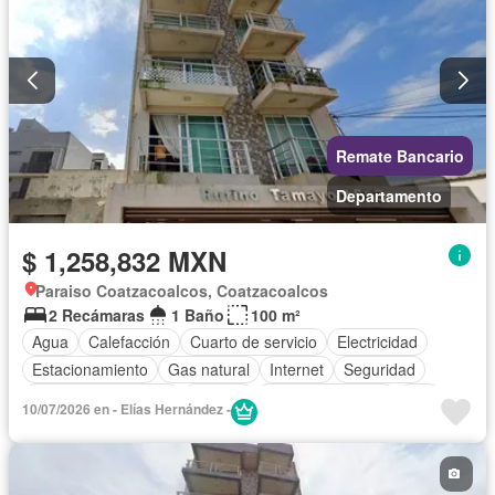
Remate Bancario
Departamento
$ 1,258,832 MXN
Paraiso Coatzacoalcos, Coatzacoalcos
2 Recámaras
1 Baño
100 m²
Agua
Calefacción
Cuarto de servicio
Electricidad
Estacionamiento
Gas natural
Internet
Seguridad
Televisión por cable
Terraza
Vista panorámica
Wifi
10/07/2026 en - Elías Hernández -
Zonas verdes
Sin amueblar