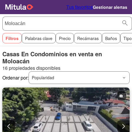
Tus favoritos
Gestionar alertas
Filtros
Palabras clave
Precio
Recámaras
Baños
Tipo
Casas En Condominios en venta en
Moloacán
16 propiedades disponibles
Ordenar por:
Popularidad