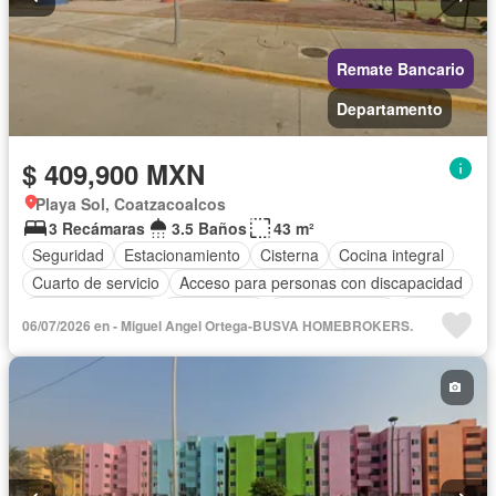
Remate Bancario
Departamento
$ 409,900 MXN
Playa Sol, Coatzacoalcos
3 Recámaras
3.5 Baños
43 m²
Seguridad
Estacionamiento
Cisterna
Cocina integral
Cuarto de servicio
Acceso para personas con discapacidad
Cocina equipada
Zona infantil
Sala polivalente
Internet
06/07/2026 en - Miguel Angel Ortega-BUSVA HOMEBROKERS.
Aire acondicionado
Circuito cerrado de televisión
Electricidad
Agua
Cuarto de Limpieza
Televisión por cable
Gas natural
Recámara con closet
Sin amueblar