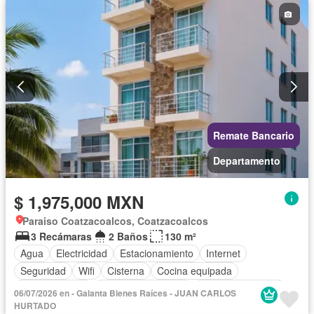
Remate Bancario
Departamento
$ 1,975,000 MXN
Paraiso Coatzacoalcos, Coatzacoalcos
3 Recámaras
2 Baños
130 m²
Agua
Electricidad
Estacionamiento
Internet
Seguridad
Wifi
Cisterna
Cocina equipada
Cocina integral
Cuarto de Limpieza
Cuarto de servicio
06/07/2026 en - Galanta Bienes Raíces - JUAN CARLOS
Recámara con closet
HURTADO