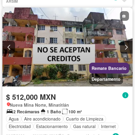
Sin amueblar
ARSIM
Remate Bancario
Departamento
$ 512,000 MXN
Nueva Mina Norte, Minatitlán
2 Recámaras
1 Baño
100 m²
Agua
Aire acondicionado
Cuarto de Limpieza
Electricidad
Estacionamiento
Gas natural
Internet
Wifi