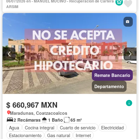
06/07/2026 en - MANUEL MUCIÑO - Recuperación de Cartera
ARSIM
Remate Bancario
Departamento
$ 660,967 MXN
Maradunas, Coatzacoalcos
2 Recámaras
1 Baño
65 m²
Agua
Cocina integral
Cuarto de servicio
Electricidad
Estacionamiento
Gas natural
Internet