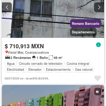
Remate Bancario
Departamento
$ 710,913 MXN
Vistal Mar, Coatzacoalcos
2 Recámaras
1 Baño
48 m²
Agua
Circuito cerrado de televisión
Cocina integral
Electricidad
Elevador
Estacionamiento
Gas natural
Internet
Jardín
Seguridad
Wifi
Zonas verdes
06/07/2026 en - IsraelHS-BUSVA.
Sin amueblar