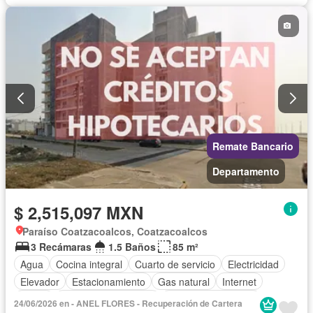
Remate Bancario
Departamento
$ 2,515,097 MXN
Paraíso Coatzacoalcos, Coatzacoalcos
3 Recámaras
1.5 Baños
85 m²
Agua
Cocina integral
Cuarto de servicio
Electricidad
Elevador
Estacionamiento
Gas natural
Internet
Jardín
Recámara con closet
Televisión por cable
24/06/2026 en - ANEL FLORES - Recuperación de Cartera