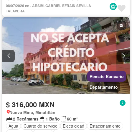
Recámara con closet
Seguridad
Televisión por cable
08/07/2026 en - ARSIM. GABRIEL EFRAIN SEVILLA
Terraza
Sin amueblar
TALAVERA
Remate Bancario
Departamento
$ 316,000 MXN
Nueva Mina, Minatitlán
2 Recámaras
1 Baño
60 m²
Agua
Cuarto de servicio
Electricidad
Estacionamiento