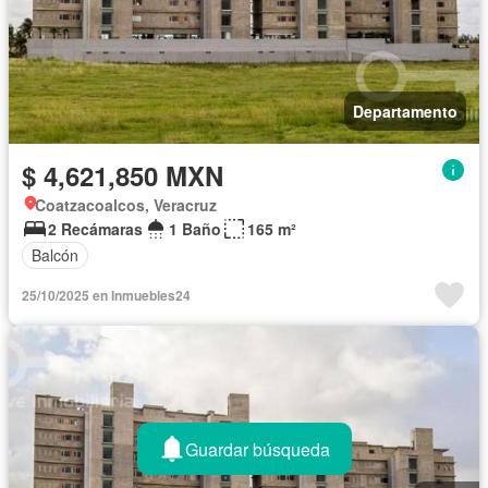
Departamento
$ 4,621,850 MXN
Coatzacoalcos, Veracruz
2 Recámaras
1 Baño
165 m²
Balcón
25/10/2025 en Inmuebles24
Guardar búsqueda