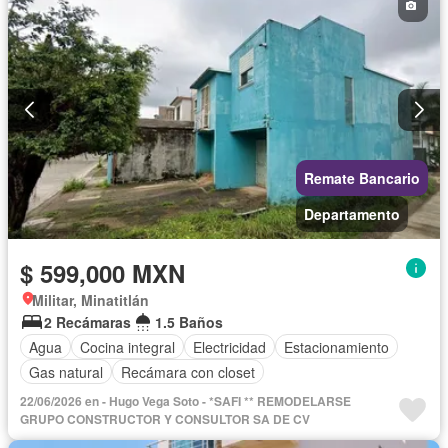
Vista panorámica
Wifi
Zonas verdes
Sin amueblar
Remate Bancario
Departamento
$ 599,000 MXN
Militar, Minatitlán
2 Recámaras
1.5 Baños
Agua
Cocina integral
Electricidad
Estacionamiento
Gas natural
Recámara con closet
22/06/2026 en - Hugo Vega Soto - *SAFI ** REMODELARSE
GRUPO CONSTRUCTOR Y CONSULTOR SA DE CV