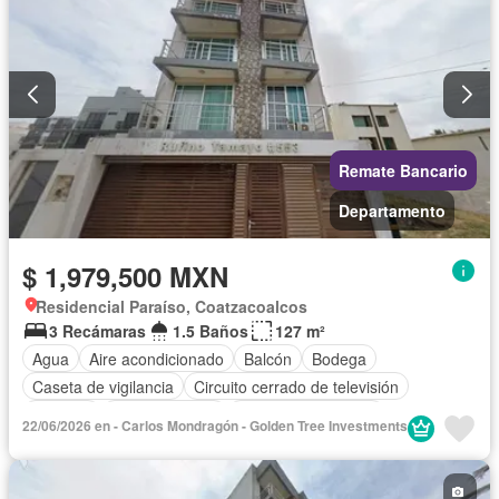
Remate Bancario
Departamento
$ 1,979,500 MXN
Residencial Paraíso, Coatzacoalcos
3 Recámaras
1.5 Baños
127 m²
Agua
Aire acondicionado
Balcón
Bodega
Caseta de vigilancia
Circuito cerrado de televisión
Cisterna
Cocina integral
Cuarto de Limpieza
22/06/2026 en - Carlos Mondragón - Golden Tree Investments
Electricidad
Estacionamiento
Gas natural
Internet
Recámara con closet
Seguridad
Terraza
Wifi
Sin amueblar