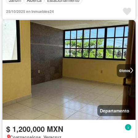
Jardín
Alberca
Estacionamiento
25/10/2025 en Inmuebles24
6
fotos
Departamento
$ 1,200,000 MXN
Coatzacoalcos, Veracruz