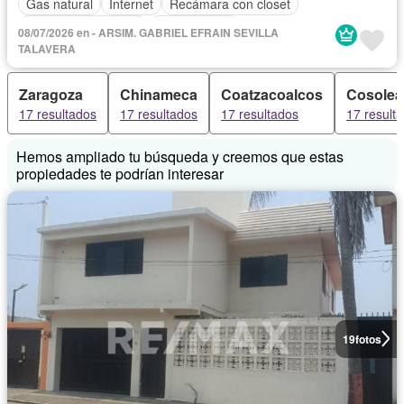
Gas natural
Internet
Recámara con closet
Televisión por cable
Sin amueblar
08/07/2026 en - ARSIM. GABRIEL EFRAIN SEVILLA
TALAVERA
Zaragoza
Chinameca
Coatzacoalcos
Cosole
17 resultados
17 resultados
17 resultados
17 result
Hemos ampliado tu búsqueda y creemos que estas
propiedades te podrían interesar
19
fotos