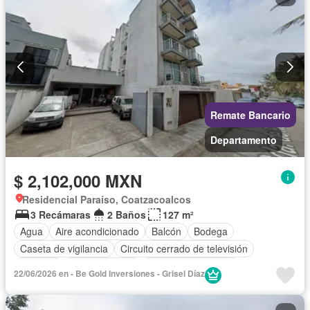
Remate Bancario
Departamento
$ 2,102,000 MXN
Residencial Paraíso, Coatzacoalcos
3 Recámaras
2 Baños
127 m²
Agua
Aire acondicionado
Balcón
Bodega
Caseta de vigilancia
Circuito cerrado de televisión
Cisterna
Cocina integral
Cuarto de Limpieza
22/06/2026 en - Be Gold Inversiones - Grisel Díaz
Electricidad
Estacionamiento
Gas natural
Internet
Recámara con closet
Seguridad
Terraza