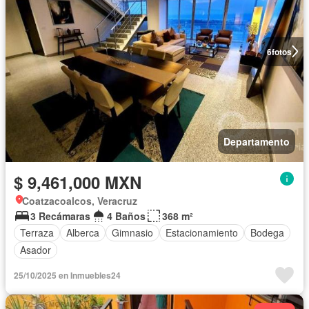
6
fotos
Departamento
$ 9,461,000 MXN
Coatzacoalcos, Veracruz
3 Recámaras
4 Baños
368 m²
Terraza
Alberca
Gimnasio
Estacionamiento
Bodega
Asador
25/10/2025 en Inmuebles24