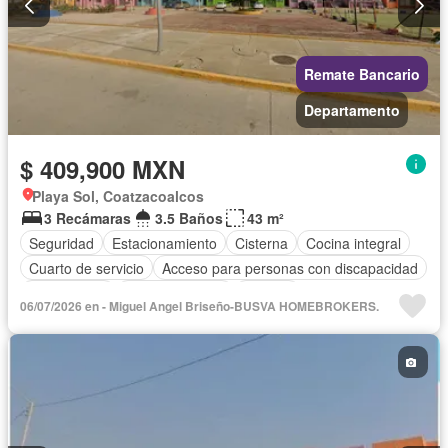
Remate Bancario
Departamento
$ 409,900 MXN
Playa Sol, Coatzacoalcos
3 Recámaras
3.5 Baños
43 m²
Seguridad
Estacionamiento
Cisterna
Cocina integral
Cuarto de servicio
Acceso para personas con discapacidad
Zona infantil
Sala polivalente
Internet
06/07/2026 en - Miguel Angel Briseño-BUSVA HOMEBROKERS.
Circuito cerrado de televisión
Electricidad
Agua
Cuarto de Limpieza
Televisión por cable
Gas natural
Recámara con closet
Sin amueblar