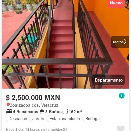
Nuevo
6
fotos
Departamento
$ 2,500,000 MXN
Coatzacoalcos, Veracruz
4 Recámaras
3 Baños
162 m²
Despacho
Jardín
Estacionamiento
Bodega
Hace 1 día, 14 horas en Inmuebles24