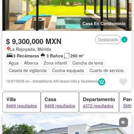
Casa En Condominio
$ 9,300,000 MXN
Destacado
La Rejoyada, Mérida
3 Recámaras
3 Baños
290 m²
Agua
Alberca
Zona infantil
Cancha de tenis
Caseta de vigilancia
Cocina equipada
Cuarto de servicio
Electricidad
Estacionamiento
Gimnasio
Jardín
16/07/2026 en - Inmobiliaria AR desarrollo y Gestiones
Recámara con closet
Zonas verdes
Sin amueblar
Villa
Casa
Departamento
Parc
8469 resultados
8469 resultados
4372 resultados
3589 