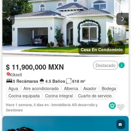
Casa En Condominio
$ 11,900,000 MXN
Destacado
Kikteil
5 Recámaras
4.5 Baños
618 m²
Agua
Aire acondicionado
Alberca
Asador
Bodega
Cocina equipada
Cocina integral
Cuarto de servicio
Electricidad
Estacionamiento
Jardín
Despacho
Hace 1 semana, 4 días en - Inmobiliaria AR desarrollo y
Recámara con closet
Sala polivalente
Terraza
Wifi
Gestiones
Completamente amueblado