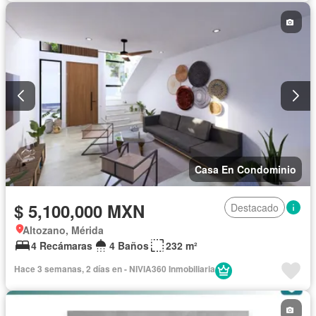
Recámara con closet
Sala polivalente
Seguridad
Terraza
Zonas verdes
Casa En Condominio
$ 5,100,000 MXN
Destacado
Altozano, Mérida
4 Recámaras
4 Baños
232 m²
Hace 3 semanas, 2 días en - NIVIA360 Inmobiliaria