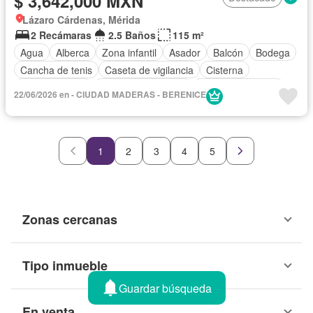
$ 3,642,000 MXN
Lázaro Cárdenas, Mérida
2 Recámaras
2.5 Baños
115 m²
Agua
Alberca
Zona infantil
Asador
Balcón
Bodega
Cancha de tenis
Caseta de vigilancia
Cisterna
Cocina integral
Cuarto de Limpieza
Cuarto de servicio
22/06/2026 en - CIUDAD MADERAS - BERENICE
Electricidad
Elevador
Estacionamiento
Gimnasio
Jardín
Despacho
Recámara con closet
Azotea
Seguridad
Terraza
1
2
3
4
5
Zonas cercanas
Tipo inmueble
Guardar búsqueda
En venta