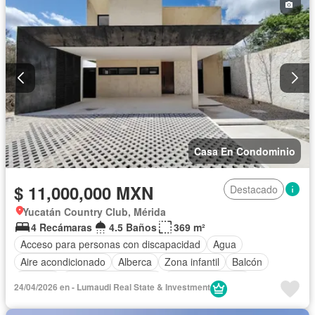
Casa En Condominio
$ 11,000,000 MXN
Destacado
Yucatán Country Club, Mérida
4 Recámaras
4.5 Baños
369 m²
Acceso para personas con discapacidad
Agua
Aire acondicionado
Alberca
Zona infantil
Balcón
Bodega
Caseta de vigilancia
Cocina equipada
24/04/2026 en - Lumaudi Real State & Investment
Cocina integral
Cuarto de Limpieza
Cuarto de servicio
Electricidad
Estacionamiento
Gimnasio
Jardín