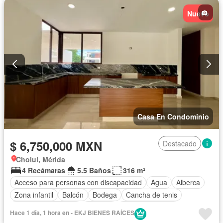
Gimnasio
Internet
Jardín
Recámara con closet
Nuevo
Sala polivalente
Seguridad
Terraza
Sin amueblar
Casa En Condominio
$ 6,750,000 MXN
Destacado
Cholul, Mérida
4 Recámaras
5.5 Baños
316 m²
Acceso para personas con discapacidad
Agua
Alberca
Zona infantil
Balcón
Bodega
Cancha de tenis
Caseta de vigilancia
Cisterna
Cocina equipada
Hace 1 día, 1 hora en - EKJ BIENES RAÍCES
Cocina integral
Cuarto de Limpieza
Cuarto de servicio