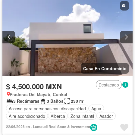
Recámara con closet
Sala polivalente
Seguridad
Terraza
Zonas verdes
Casa En Condominio
$ 4,500,000 MXN
Destacado
Praderas Del Mayab, Conkal
3 Recámaras
3 Baños
230 m²
Acceso para personas con discapacidad
Agua
Aire acondicionado
Alberca
Zona infantil
Asador
Bodega
Caseta de vigilancia
Cocina integral
22/06/2026 en - Lumaudi Real State & Investment
Electricidad
Estacionamiento
Gimnasio
Jardín