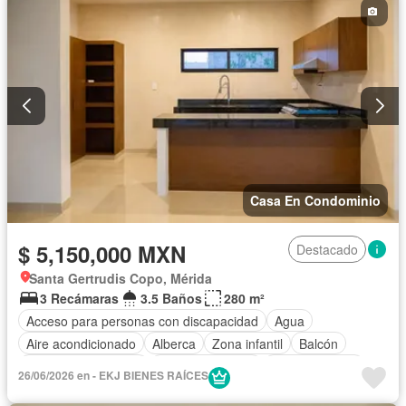
Casa En Condominio
$ 5,150,000 MXN
Destacado
Santa Gertrudis Copo, Mérida
3 Recámaras
3.5 Baños
280 m²
Acceso para personas con discapacidad
Agua
Aire acondicionado
Alberca
Zona infantil
Balcón
Caseta de vigilancia
Cocina equipada
Cocina integral
26/06/2026 en - EKJ BIENES RAÍCES
Cuarto de Limpieza
Electricidad
Estacionamiento