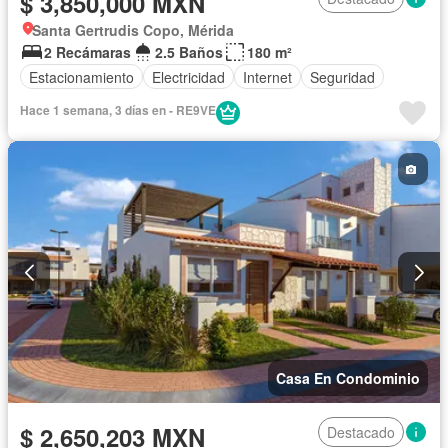
$ 3,850,000 MXN
Santa Gertrudis Copo, Mérida
2 Recámaras
2.5 Baños
180 m²
Estacionamiento
Electricidad
Internet
Seguridad
Hace 1 semana, 3 días en - RE9VE
Casa En Condominio
$ 2,650,203 MXN
Destacado