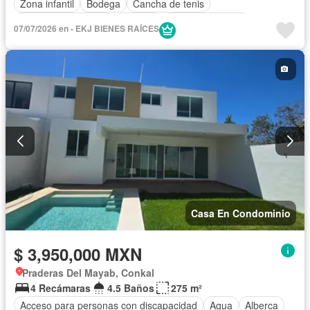
Zona infantil
Bodega
Cancha de tenis
Caseta de vigilancia
Cisterna
Cocina equipada
07/07/2026 en - EKJ BIENES RAÍCES
Cocina integral
Cuarto de Limpieza
Cuarto de servicio
Electricidad
Estacionamiento
Gimnasio
Internet
Sala polivalente
Seguridad
Terraza
Zonas verdes
Sin amueblar
Casa En Condominio
$ 3,950,000 MXN
Praderas Del Mayab, Conkal
4 Recámaras
4.5 Baños
275 m²
Acceso para personas con discapacidad
Agua
Alberca