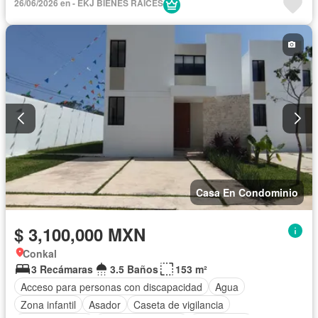
26/06/2026 en - EKJ BIENES RAÍCES
Electricidad
Estacionamiento
Gimnasio
Internet
Jardín
Recámara con closet
Sala polivalente
Seguridad
Terraza
Sin amueblar
Casa En Condominio
$ 3,100,000 MXN
Conkal
3 Recámaras
3.5 Baños
153 m²
Acceso para personas con discapacidad
Agua
Zona infantil
Asador
Caseta de vigilancia