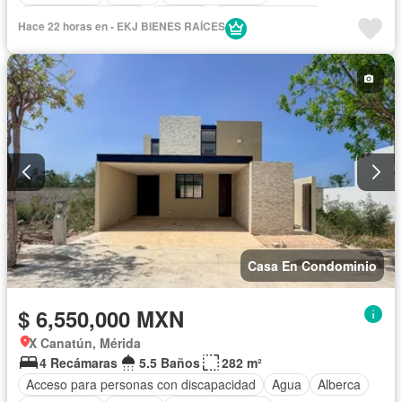
Caseta de vigilancia
Cisterna
Cocina equipada
Hace 22 horas en - EKJ BIENES RAÍCES
Cocina integral
Cuarto de Limpieza
Cuarto de servicio
Electricidad
Estacionamiento
Gimnasio
Internet
Jardín
Recámara con closet
Sala polivalente
Seguridad
Terraza
Wifi
Zonas verdes
Sin amueblar
Casa En Condominio
$ 6,550,000 MXN
X Canatún, Mérida
4 Recámaras
5.5 Baños
282 m²
Acceso para personas con discapacidad
Agua
Alberca