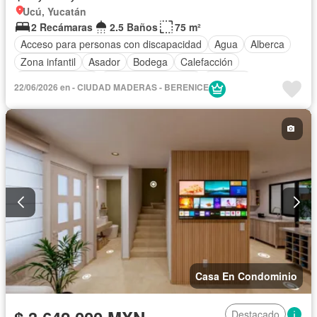
Ucú, Yucatán
2 Recámaras
2.5 Baños
75 m²
Acceso para personas con discapacidad
Agua
Alberca
Zona infantil
Asador
Bodega
Calefacción
Cancha de tenis
Caseta de vigilancia
Cisterna
22/06/2026 en - CIUDAD MADERAS - BERENICE
Cocina integral
Cuarto de Limpieza
Cuarto de servicio
Electricidad
Estacionamiento
Gimnasio
Internet
Jardín
Despacho
Recámara con closet
Azotea
Sala polivalente
Seguridad
Televisión por cable
Zonas verdes
Sin amueblar
Casa En Condominio
Destacado