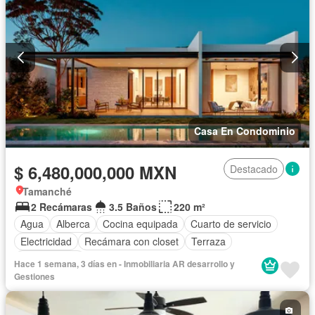
Casa En Condominio
$ 6,480,000,000 MXN
Destacado
Tamanché
2 Recámaras
3.5 Baños
220 m²
Agua
Alberca
Cocina equipada
Cuarto de servicio
Electricidad
Recámara con closet
Terraza
Sin amueblar
Hace 1 semana, 3 días en - Inmobiliaria AR desarrollo y
Gestiones