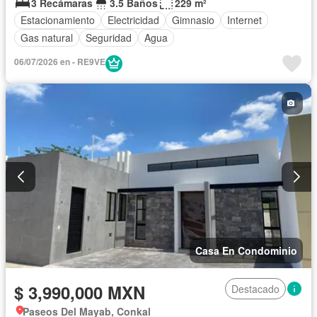
3 Recámaras
3.5 Baños
229 m²
Estacionamiento
Electricidad
Gimnasio
Internet
Gas natural
Seguridad
Agua
06/07/2026 en - RE9VE
Casa En Condominio
$ 3,990,000 MXN
Destacado
Paseos Del Mayab, Conkal