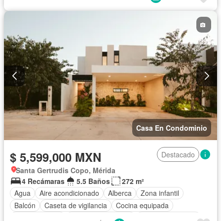
Cocina integral
Cuarto de Limpieza
Cuarto de servicio
Electricidad
Estacionamiento
Gimnasio
Internet
Jardín
Recámara con closet
Sala polivalente
Seguridad
Terraza
Zonas verdes
Sin amueblar
Casa En Condominio
$ 5,599,000 MXN
Destacado
Santa Gertrudis Copo, Mérida
4 Recámaras
5.5 Baños
272 m²
Agua
Aire acondicionado
Alberca
Zona infantil
Balcón
Caseta de vigilancia
Cocina equipada
Cocina integral
Cuarto de Limpieza
Cuarto de servicio