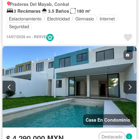
Praderas Del Mayab, Conkal
3 Recámaras
3.5 Baños
180 m²
Estacionamiento
Electricidad
Gimnasio
Internet
Seguridad
14/07/2026 en - RE9VE
Casa En Condominio
$ 4,290,000 MXN
Destacado