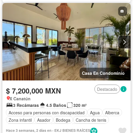
Electricidad
Estacionamiento
Gimnasio
Internet
Jardín
Sala polivalente
Seguridad
Terraza
Wifi
Zonas verdes
Sin amueblar
Casa En Condominio
$ 7,200,000 MXN
Destacado
X Canatún
3 Recámaras
4.5 Baños
320 m²
Acceso para personas con discapacidad
Agua
Alberca
Zona infantil
Asador
Bodega
Cancha de tenis
Caseta de vigilancia
Cisterna
Cocina equipada
Hace 3 semanas, 2 días en - EKJ BIENES RAÍCES