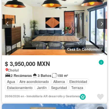
Casa En Condominio
$ 3,950,000 MXN
Cholul
2 Recámaras
3 Baños
150 m²
Agua
Aire acondicionado
Alberca
Electricidad
Estacionamiento
Jardín
Seguridad
Terraza
Sin amueblar
20/06/2026 en - Inmobiliaria AR desarrollo y Gestiones