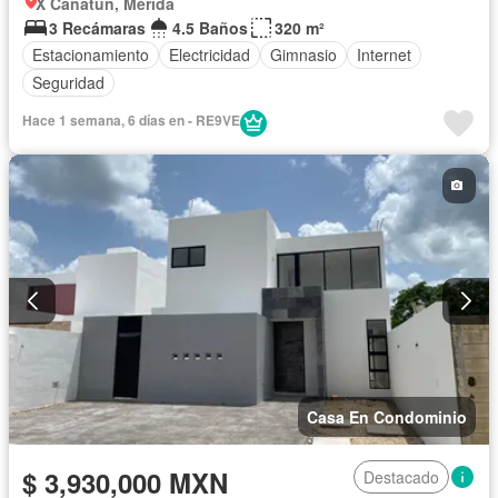
X Canatún, Mérida
3 Recámaras
4.5 Baños
320 m²
Estacionamiento
Electricidad
Gimnasio
Internet
Seguridad
Hace 1 semana, 6 días en - RE9VE
Casa En Condominio
$ 3,930,000 MXN
Destacado