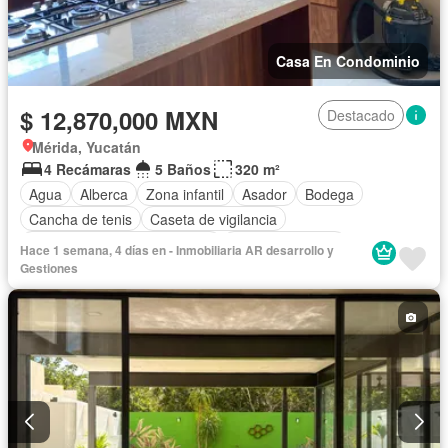
Casa En Condominio
$ 12,870,000 MXN
Destacado
Mérida, Yucatán
4 Recámaras
5 Baños
320 m²
Agua
Alberca
Zona infantil
Asador
Bodega
Cancha de tenis
Caseta de vigilancia
Circuito cerrado de televisión
Cocina equipada
Hace 1 semana, 4 días en - Inmobiliaria AR desarrollo y
Cuarto de Limpieza
Cuarto de servicio
Electricidad
Gestiones
Estacionamiento
Gimnasio
Jardín
Recámara con closet
Zonas verdes
Sin amueblar