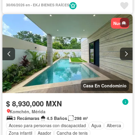
Cocina integral
Cuarto de servicio
Electricidad
30/06/2026 en - EKJ BIENES RAÍCES
Estacionamiento
Jardín
Seguridad
Terraza
Wifi
Zonas verdes
Sin amueblar
Nuevo
Casa En Condominio
$ 8,930,000 MXN
Komchén, Mérida
3 Recámaras
4.5 Baños
298 m²
Acceso para personas con discapacidad
Agua
Alberca
Zona infantil
Asador
Cancha de tenis