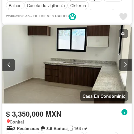
Balcón
Caseta de vigilancia
Cisterna
Cuarto de Limpieza
Cuarto de servicio
Electricidad
22/06/2026 en - EKJ BIENES RAÍCES
Estacionamiento
Jardín
Seguridad
Terraza
Casa En Condominio
$ 3,350,000 MXN
Conkal
3 Recámaras
3.5 Baños
164 m²