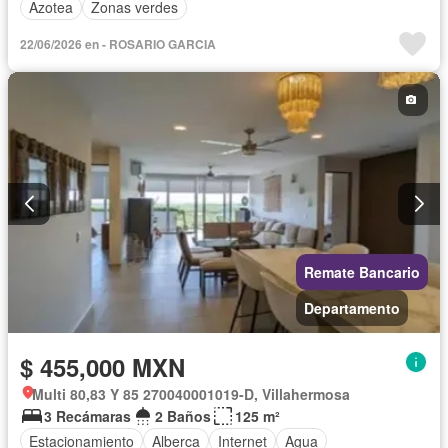
Azotea
Zonas verdes
22/06/2026 en - ROSARIO GARCIA
Remate Bancario
Departamento
$ 455,000 MXN
Multi 80,83 Y 85 270040001019-D, Villahermosa
3 Recámaras
2 Baños
125 m²
Estacionamiento
Alberca
Internet
Agua