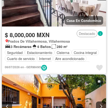
Casa En Condominio
$ 8,000,000 MXN
Destacado
Prados De Villahermosa, Villahermosa
3 Recámaras
6 Baños
280 m²
Seguridad
Estacionamiento
Cisterna
Cocina integral
Cuarto de servicio
Internet
Aire acondicionado
Circuito cerrado de televisión
Electricidad
Jacuzzi
06/07/2026 en - GERMANS
Agua
Cuarto de Limpieza
Televisión por cable
Gas natural
Asador
Despacho
Vista panorámica
Recámara con closet
Parcialmente amueblado