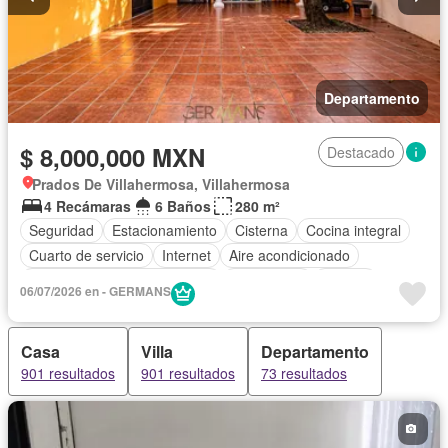
Departamento
$ 8,000,000 MXN
Destacado
Prados De Villahermosa, Villahermosa
4 Recámaras
6 Baños
280 m²
Seguridad
Estacionamiento
Cisterna
Cocina integral
Cuarto de servicio
Internet
Aire acondicionado
Circuito cerrado de televisión
Electricidad
Jacuzzi
06/07/2026 en - GERMANS
Agua
Cuarto de Limpieza
Televisión por cable
Gas natural
Asador
Despacho
Vista panorámica
Casa
Villa
Departamento
Recámara con closet
901 resultados
901 resultados
73 resultados