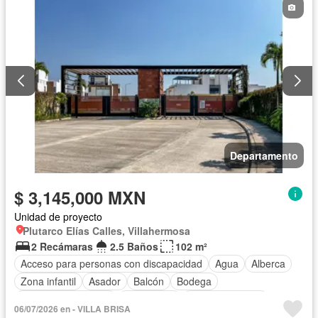
Departamento
$ 3,145,000 MXN
Unidad de proyecto
Plutarco Elías Calles, Villahermosa
2 Recámaras
2.5 Baños
102 m²
Acceso para personas con discapacidad
Agua
Alberca
Zona infantil
Asador
Balcón
Bodega
Caseta de vigilancia
Electricidad
Estacionamiento
06/07/2026 en - VILLA BRISA
Gimnasio
Internet
Jardín
Azotea
Seguridad