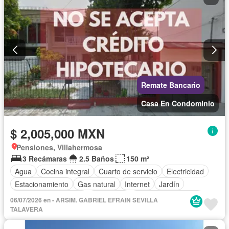
Remate Bancario
Casa En Condominio
$ 2,005,000 MXN
Pensiones, Villahermosa
3 Recámaras
2.5 Baños
150 m²
Agua
Cocina integral
Cuarto de servicio
Electricidad
Estacionamiento
Gas natural
Internet
Jardín
Recámara con closet
Seguridad
Televisión por cable
06/07/2026 en - ARSIM. GABRIEL EFRAIN SEVILLA
Sin amueblar
TALAVERA