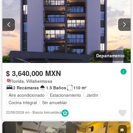
Sin amueblar
Departamento
$ 3,640,000 MXN
Florida, Villahermosa
2 Recámaras
1.5 Baños
110 m²
Aire acondicionado
Estacionamiento
Jardín
Cocina integral
Sin amueblar
22/06/2026 en - Baeza Inmuebles