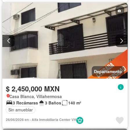
Recámara con closet
Caseta de vigilancia
Sin amueblar
Departamento
$ 2,450,000 MXN
Casa Blanca, Villahermosa
3 Recámaras
3 Baños
140 m²
Sin amueblar
26/06/2026 en - Alfa Inmobiliaria Center VH