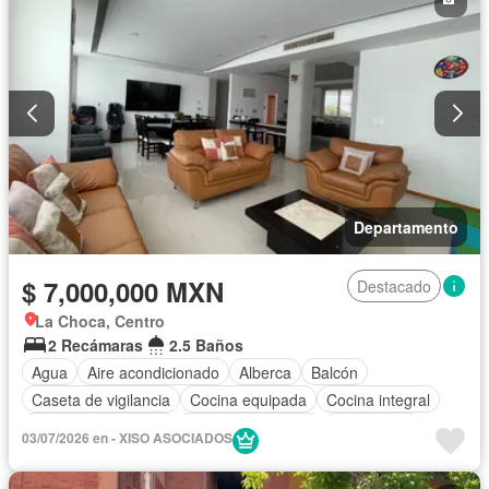
Departamento
$ 7,000,000 MXN
Destacado
La Choca, Centro
2 Recámaras
2.5 Baños
Agua
Aire acondicionado
Alberca
Balcón
Caseta de vigilancia
Cocina equipada
Cocina integral
Cuarto de Limpieza
Cuarto de servicio
Electricidad
03/07/2026 en - XISO ASOCIADOS
Elevador
Estacionamiento
Recámara con closet
Seguridad
Terraza
Vista panorámica
Zonas verdes