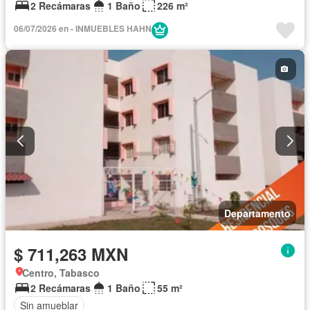
2 Recámaras
1 Baño
226 m²
06/07/2026 en - INMUEBLES HAHN
Departamento
$ 711,263 MXN
Centro, Tabasco
2 Recámaras
1 Baño
55 m²
Sin amueblar