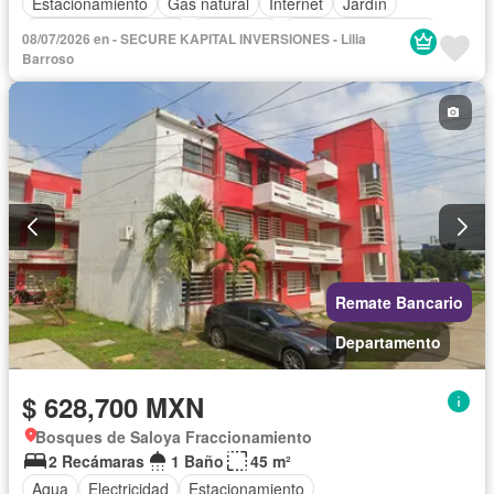
Estacionamiento
Gas natural
Internet
Jardín
Recámara con closet
Seguridad
Televisión por cable
08/07/2026 en - SECURE KAPITAL INVERSIONES - Lilia
Wifi
Sin amueblar
Barroso
Remate Bancario
Departamento
$ 628,700 MXN
Bosques de Saloya Fraccionamiento
2 Recámaras
1 Baño
45 m²
Agua
Electricidad
Estacionamiento