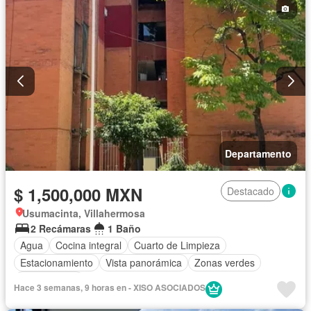
Completamente amueblado
Departamento
$ 1,500,000 MXN
Destacado
Usumacinta, Villahermosa
2 Recámaras
1 Baño
Agua
Cocina integral
Cuarto de Limpieza
Estacionamiento
Vista panorámica
Zonas verdes
Sin amueblar
Hace 3 semanas, 9 horas en - XISO ASOCIADOS