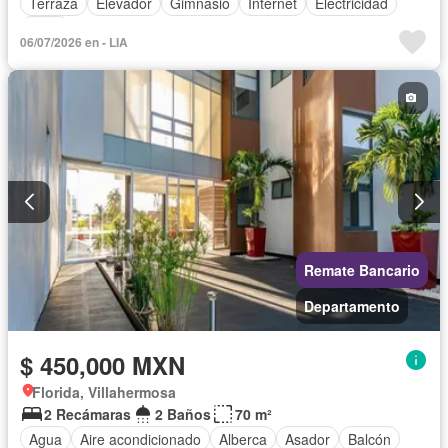
Terraza
Elevador
Gimnasio
Internet
Electricidad
Agua
06/07/2026 en - LIA
Remate Bancario
Departamento
$ 450,000 MXN
Florida, Villahermosa
2 Recámaras
2 Baños
70 m²
Agua
Aire acondicionado
Alberca
Asador
Balcón