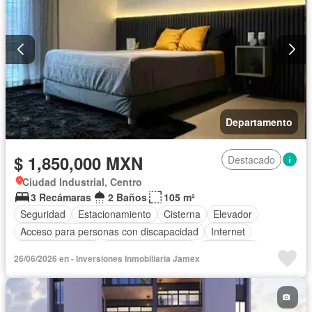
Departamento
$ 1,850,000 MXN
Destacado
Ciudad Industrial, Centro
3 Recámaras
2 Baños
105 m²
Seguridad
Estacionamiento
Cisterna
Elevador
Acceso para personas con discapacidad
Internet
Cocina equipada
Aire acondicionado
Electricidad
26/06/2026 en - Inversiones Inmobiliaria Jamex
Circuito cerrado de televisión
Agua
Televisión por cable
Gas natural
Recámara con closet
Caseta de vigilancia
Wifi
Cocina integral
Solo familias
Permite mascotas