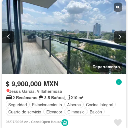
Departamento
$ 9,900,000 MXN
Jesús García, Villahermosa
2 Recámaras
3.5 Baños
210 m²
Seguridad
Estacionamiento
Alberca
Cocina integral
Cuarto de servicio
Elevador
Gimnasio
Balcón
Zona infantil
Sala polivalente
Electricidad
Jacuzzi
06/07/2026 en - Canal Open House
Agua
Cuarto de Limpieza
Asador
Vista panorámica