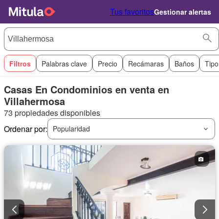
Tus favoritos
Gestionar alertas
Filtros
Palabras clave
Precio
Recámaras
Baños
Tipo
Casas En Condominios en venta en
Villahermosa
73 propiedades disponibles
Ordenar por:
Popularidad