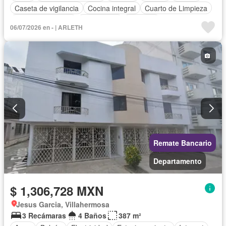
Caseta de vigilancia
Cocina integral
Cuarto de Limpieza
Cuarto de servicio
Electricidad
Elevador
06/07/2026 en - | ARLETH
Estacionamiento
Gimnasio
Jardín
Recámara con closet
Seguridad
Terraza
Vista panorámica
Zonas verdes
Sin amueblar
Remate Bancario
Departamento
$ 1,306,728 MXN
Jesus Garcia, Villahermosa
3 Recámaras
4 Baños
387 m²