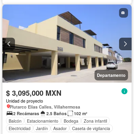
Terraza
Vista panorámica
Sin amueblar
Departamento
$ 3,095,000 MXN
Unidad de proyecto
Plutarco Elías Calles, Villahermosa
2 Recámaras
2.5 Baños
102 m²
Balcón
Estacionamiento
Bodega
Zona infantil
Electricidad
Jardín
Asador
Caseta de vigilancia