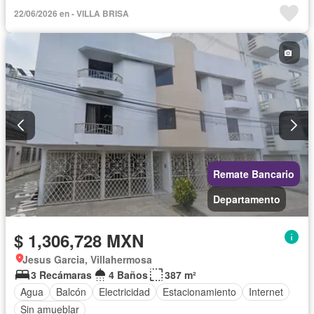
Gimnasio
Internet
Despacho
Vista panorámica
22/06/2026 en - VILLA BRISA
Azotea
Seguridad
Terraza
Agua
Sin amueblar
Remate Bancario
Departamento
$ 1,306,728 MXN
Jesus Garcia, Villahermosa
3 Recámaras
4 Baños
387 m²
Agua
Balcón
Electricidad
Estacionamiento
Internet
Sin amueblar