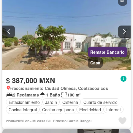
Parcialmente amueblado
Remate Bancario
Casa
$ 387,000 MXN
Fraccionamiento Ciudad Olmeca, Coatzacoalcos
2 Recámaras
1 Baño
100 m²
Estacionamiento
Jardín
Cisterna
Cuarto de servicio
Cocina integral
Cocina equipada
Electricidad
Internet
Cuarto de Limpieza
Agua
Televisión por cable
22/06/2026 en - Mi casa Sii | Ernesto Garcia Rangel
Gas natural
Recámara con closet
Wifi
Permite mascotas
Permite niños
Sin amueblar