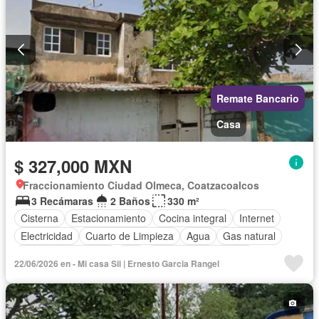
Remate Bancario
Casa
$ 327,000 MXN
Fraccionamiento Ciudad Olmeca, Coatzacoalcos
3 Recámaras
2 Baños
330 m²
Cisterna
Estacionamiento
Cocina integral
Internet
Electricidad
Cuarto de Limpieza
Agua
Gas natural
Televisión por cable
Wifi
Recámara con closet
22/06/2026 en - Mi casa Sii | Ernesto Garcia Rangel
Permite mascotas
Permite niños
Parcialmente amueblado