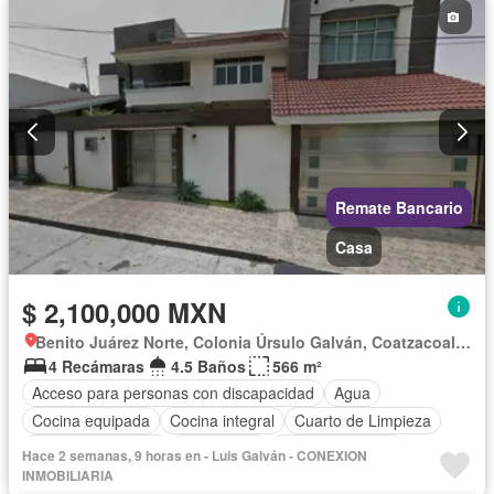
Remate Bancario
Casa
$ 2,100,000 MXN
Benito Juárez Norte, Colonia Úrsulo Galván, Coatzacoalcos
4 Recámaras
4.5 Baños
566 m²
Acceso para personas con discapacidad
Agua
Cocina equipada
Cocina integral
Cuarto de Limpieza
Cuarto de servicio
Electricidad
Estacionamiento
Hace 2 semanas, 9 horas en - Luis Galván - CONEXION
Internet
Jardín
Recámara con closet
INMOBILIARIA