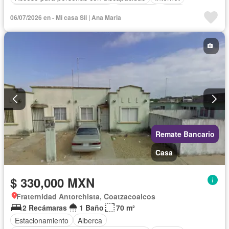
Circuito cerrado de televisión
Electricidad
Agua
06/07/2026 en - Mi casa Sii | Ana Maria
Zonas verdes
Vista panorámica
Sin amueblar
Remate Bancario
Casa
$ 330,000 MXN
Fraternidad Antorchista, Coatzacoalcos
2 Recámaras
1 Baño
70 m²
Estacionamiento
Alberca