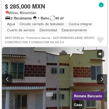
$ 285,000 MXN
Militar, Minatitlán
2 Recámaras
1 Baño
90 m²
Agua
Circuito cerrado de televisión
Cocina integral
Cuarto de servicio
Electricidad
Estacionamiento
Internet
Televisión por cable
Wifi
Zonas verdes
08/07/2026 en - Francisco García - SAFI REMODELARSE GRUPO
Sin amueblar
CONSTRUCTOR Y CONSULTOR SA DE CV
Remate Bancario
Casa