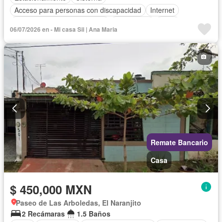
Acceso para personas con discapacidad
Internet
Circuito cerrado de televisión
Electricidad
Agua
06/07/2026 en - Mi casa Sii | Ana Maria
Zonas verdes
Vista panorámica
Sin amueblar
Remate Bancario
Casa
$ 450,000 MXN
Paseo de Las Arboledas, El Naranjito
2 Recámaras
1.5 Baños