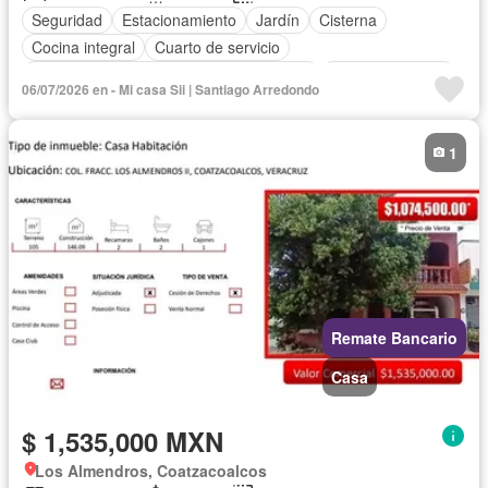
Seguridad
Estacionamiento
Jardín
Cisterna
Cocina integral
Cuarto de servicio
Acceso para personas con discapacidad
Cocina equipada
06/07/2026 en - Mi casa Sii | Santiago Arredondo
Internet
Circuito cerrado de televisión
Electricidad
Agua
Cuarto de Limpieza
Televisión por cable
Asador
1
Vista panorámica
Recámara con closet
Caseta de vigilancia
Sin amueblar
Remate Bancario
Casa
$ 1,535,000 MXN
Los Almendros, Coatzacoalcos