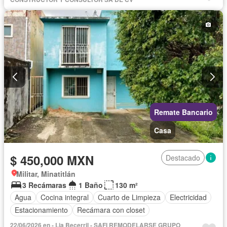
Remate Bancario
Casa
$ 450,000 MXN
Destacado
Militar, Minatitlán
3 Recámaras
1 Baño
130 m²
Agua
Cocina integral
Cuarto de Limpieza
Electricidad
Estacionamiento
Recámara con closet
22/06/2026 en - Lia Becerril - SAFI REMODELARSE GRUPO