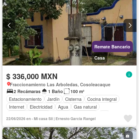
Remate Bancario
Casa
$ 336,000 MXN
Fraccionamiento Las Arboledas, Cosoleacaque
2 Recámaras
1 Baño
100 m²
Estacionamiento
Jardín
Cisterna
Cocina integral
Internet
Electricidad
Agua
Gas natural
Televisión por cable
Recámara con closet
Wifi
22/06/2026 en - Mi casa Sii | Ernesto Garcia Rangel
Permite mascotas
Permite niños
Parcialmente amueblado