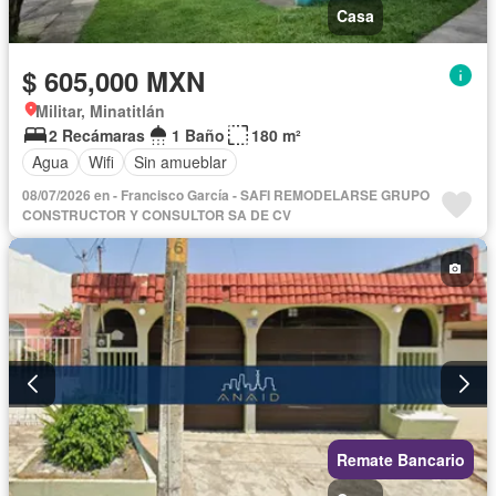
Casa
$ 605,000 MXN
Militar, Minatitlán
2 Recámaras
1 Baño
180 m²
Agua
Wifi
Sin amueblar
08/07/2026 en - Francisco García - SAFI REMODELARSE GRUPO
CONSTRUCTOR Y CONSULTOR SA DE CV
Remate Bancario