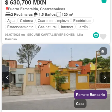
$ 630,700 MXN
Puerto Esmeralda, Coatzacoalcos
2 Recámaras
1.5 Baños
120 m²
Agua
Cisterna
Cuarto de Limpieza
Electricidad
Estacionamiento
Gas natural
Internet
Jardín
Recámara con closet
Seguridad
Televisión por cable
06/07/2026 en - SECURE KAPITAL INVERSIONES - Lilia
Wifi
Sin amueblar
Barroso
Remate Bancario
Casa