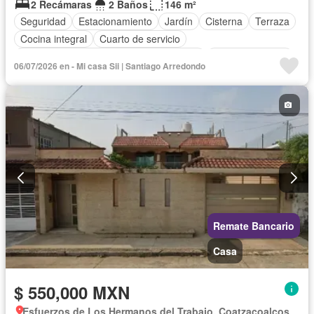
2 Recámaras
2 Baños
146 m²
Seguridad
Estacionamiento
Jardín
Cisterna
Terraza
Cocina integral
Cuarto de servicio
Acceso para personas con discapacidad
Cocina equipada
06/07/2026 en - Mi casa Sii | Santiago Arredondo
Sala polivalente
Internet
Bodega
Circuito cerrado de televisión
Electricidad
Azotea
Agua
Cuarto de Limpieza
Televisión por cable
Asador
Zonas verdes
Despacho
Vista panorámica
Recámara con closet
Caseta de vigilancia
Sin amueblar
Remate Bancario
Casa
$ 550,000 MXN
Esfuerzos de Los Hermanos del Trabajo, Coatzacoalcos