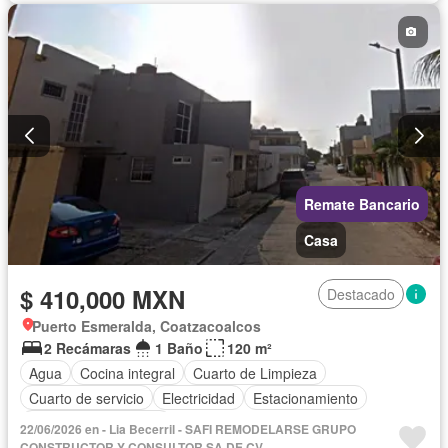
Televisión por cable
Wifi
Zonas verdes
Sin amueblar
Remate Bancario
Casa
$ 410,000 MXN
Destacado
Puerto Esmeralda, Coatzacoalcos
2 Recámaras
1 Baño
120 m²
Agua
Cocina integral
Cuarto de Limpieza
Cuarto de servicio
Electricidad
Estacionamiento
Recámara con closet
22/06/2026 en - Lia Becerril - SAFI REMODELARSE GRUPO
CONSTRUCTOR Y CONSULTOR SA DE CV