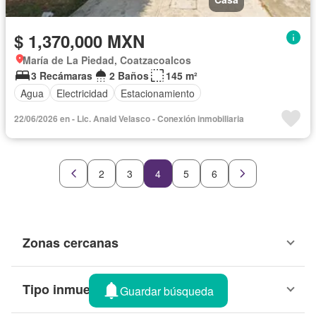
$ 1,370,000 MXN
María de La Piedad, Coatzacoalcos
3 Recámaras
2 Baños
145 m²
Agua
Electricidad
Estacionamiento
22/06/2026 en - Lic. Anaid Velasco - Conexión inmobiliaria
2
3
4
5
6
Zonas cercanas
Tipo inmueble
Guardar búsqueda