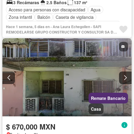
3 Recámaras
2.5 Baños
137 m²
Acceso para personas con discapacidad
Agua
Zona infantil
Balcón
Caseta de vigilancia
Circuito cerrado de televisión
Cisterna
Cocina integral
Hace 1 semana, 5 días en - Ana Laura Echegollen - SAFI
Cuarto de servicio
Electricidad
Estacionamiento
REMODELARSE GRUPO CONSTRUCTOR Y CONSULTOR SA DE
CV
Gas natural
Internet
Jardín
Recámara con closet
Seguridad
Televisión por cable
Wifi
Sin amueblar
Remate Bancario
Casa
$ 670,000 MXN