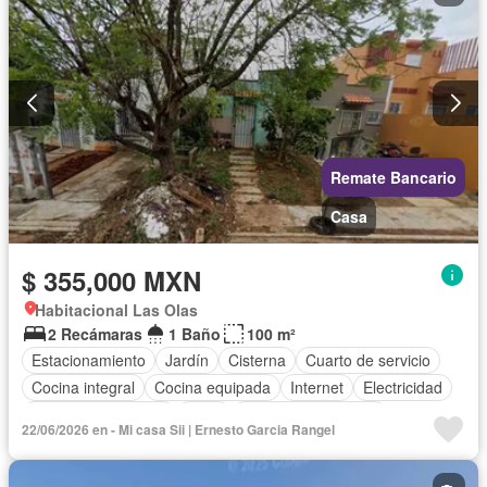
Remate Bancario
Casa
$ 355,000 MXN
Habitacional Las Olas
2 Recámaras
1 Baño
100 m²
Estacionamiento
Jardín
Cisterna
Cuarto de servicio
Cocina integral
Cocina equipada
Internet
Electricidad
Cuarto de Limpieza
Agua
Televisión por cable
22/06/2026 en - Mi casa Sii | Ernesto Garcia Rangel
Gas natural
Recámara con closet
Wifi
Permite mascotas
Permite niños