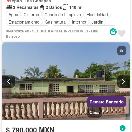
Tepito, Las Choapas
3 Recámaras
2 Baños
140 m²
Agua
Cisterna
Cuarto de Limpieza
Electricidad
Estacionamiento
Gas natural
Internet
Jardín
Recámara con closet
Seguridad
Televisión por cable
06/07/2026 en - SECURE KAPITAL INVERSIONES - Lilia
Wifi
Sin amueblar
Barroso
Remate Bancario
Casa
$ 790,000 MXN