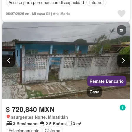
Acceso para personas con discapacidad
Internet
Circuito cerrado de televisión
Electricidad
Agua
06/07/2026 en - Mi casa Sii | Ana Maria
Zonas verdes
Vista panorámica
Sin amueblar
Remate Bancario
Casa
$ 720,840 MXN
Insurgentes Norte, Minatitlán
3 Recámaras
2.5 Baños
3 m²
Estacionamiento
Cisterna