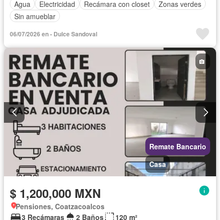
Agua
Electricidad
Recámara con closet
Zonas verdes
Sin amueblar
06/07/2026 en - Dulce Sandoval
Remate Bancario
Casa
$ 1,200,000 MXN
Pensiones, Coatzacoalcos
3 Recámaras
2 Baños
120 m²