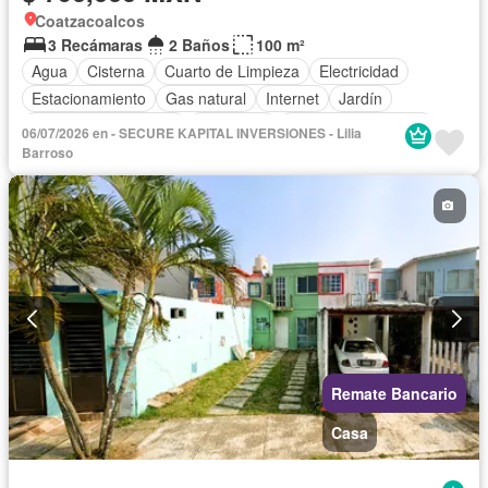
Coatzacoalcos
3 Recámaras
2 Baños
100 m²
Agua
Cisterna
Cuarto de Limpieza
Electricidad
Estacionamiento
Gas natural
Internet
Jardín
Recámara con closet
Seguridad
Televisión por cable
06/07/2026 en - SECURE KAPITAL INVERSIONES - Lilia
Wifi
Sin amueblar
Barroso
Remate Bancario
Casa