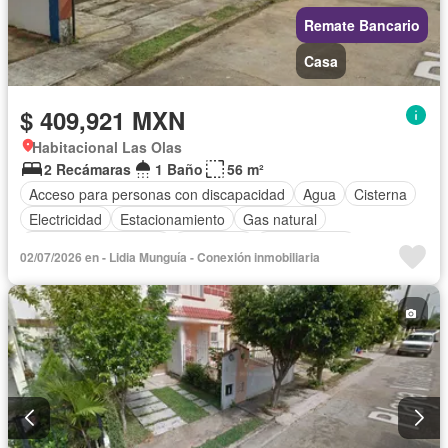
Remate Bancario
Casa
$ 409,921 MXN
Habitacional Las Olas
2 Recámaras
1 Baño
56 m²
Acceso para personas con discapacidad
Agua
Cisterna
Electricidad
Estacionamiento
Gas natural
Recámara con closet
Seguridad
Sin amueblar
02/07/2026 en - Lidia Munguía - Conexión inmobiliaria