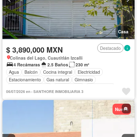
Casa
$ 3,890,000 MXN
Destacado
Colinas del Lago, Cuautitlán Izcalli
4 Recámaras
2.5 Baños
230 m²
Agua
Balcón
Cocina integral
Electricidad
Estacionamiento
Gas natural
Gimnasio
Recámara con closet
Zonas verdes
Sin amueblar
06/07/2026 en - SANTHORE INMOBILIARIA 3
Nuevo