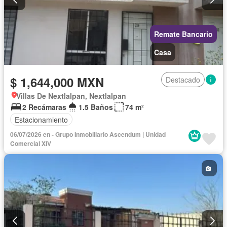
Remate Bancario
Casa
$ 1,644,000 MXN
Destacado
Villas De Nextlalpan, Nextlalpan
2 Recámaras
1.5 Baños
74 m²
Estacionamiento
06/07/2026 en - Grupo Inmobiliario Ascendum | Unidad
Comercial XIV