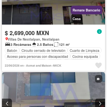
Remate Bancario
Casa
$ 2,699,000 MXN
Villas De Nextlalpan, Nextlalpan
3 Recámaras
2.5 Baños
121 m²
Balcón
Circuito cerrado de televisión
Cuarto de Limpieza
Acceso para personas con discapacidad
Cocina equipada
Asador
Cocina integral
Internet
Gas natural
22/06/2026 en - Axmat and Maison -NKCK
Seguridad
Cuarto de servicio