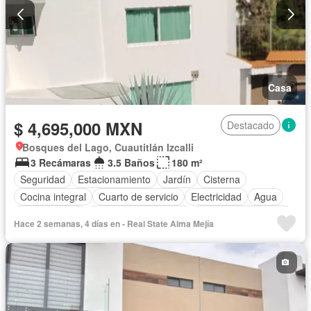
Casa
$ 4,695,000 MXN
Destacado
Bosques del Lago, Cuautitlán Izcalli
3 Recámaras
3.5 Baños
180 m²
Seguridad
Estacionamiento
Jardín
Cisterna
Cocina integral
Cuarto de servicio
Electricidad
Agua
Zonas verdes
Recámara con closet
Caseta de vigilancia
Hace 2 semanas, 4 días en - Real State Alma Mejía