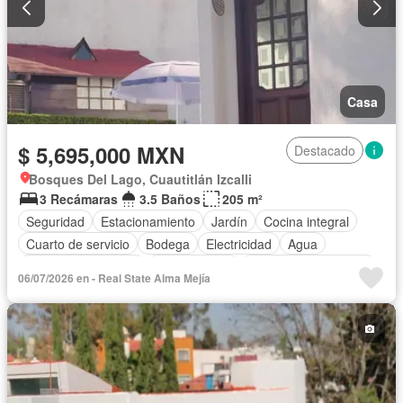
Casa
$ 5,695,000 MXN
Destacado
Bosques Del Lago, Cuautitlán Izcalli
3 Recámaras
3.5 Baños
205 m²
Seguridad
Estacionamiento
Jardín
Cocina integral
Cuarto de servicio
Bodega
Electricidad
Agua
Cuarto de Limpieza
Zonas verdes
Recámara con closet
06/07/2026 en - Real State Alma Mejía
Caseta de vigilancia