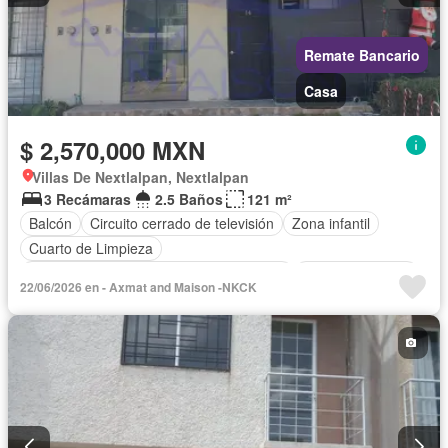
Remate Bancario
Casa
$ 2,570,000 MXN
Villas De Nextlalpan, Nextlalpan
3 Recámaras
2.5 Baños
121 m²
Balcón
Circuito cerrado de televisión
Zona infantil
Cuarto de Limpieza
Acceso para personas con discapacidad
Cocina equipada
22/06/2026 en - Axmat and Maison -NKCK
Cocina integral
Internet
Gas natural
Seguridad
Cuarto de servicio