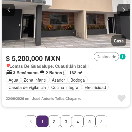
Casa
$ 5,200,000 MXN
Destacado
Lomas De Guadalupe, Cuautitlán Izcalli
3 Recámaras
2 Baños
162 m²
Agua
Zona infantil
Asador
Bodega
Caseta de vigilancia
Cocina integral
Electricidad
Estacionamiento
Recámara con closet
Seguridad
22/06/2026 en - José Antonio Téllez Chaparro
1
2
3
4
5