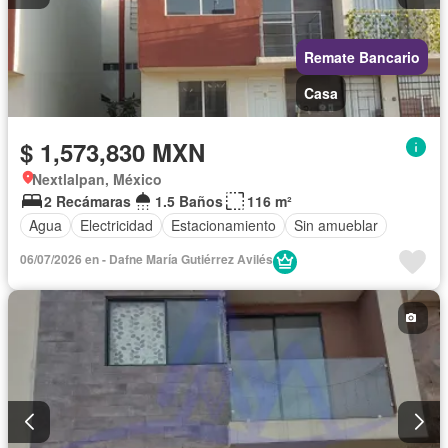
Remate Bancario
Casa
$ 1,573,830 MXN
Nextlalpan, México
2 Recámaras
1.5 Baños
116 m²
Agua
Electricidad
Estacionamiento
Sin amueblar
06/07/2026 en - Dafne María Gutiérrez Avilés