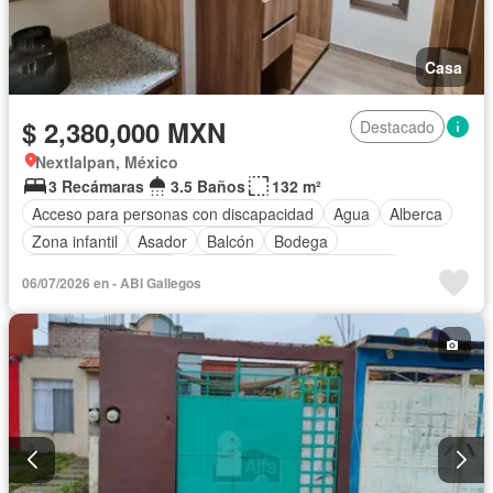
Casa
$ 2,380,000 MXN
Destacado
Nextlalpan, México
3 Recámaras
3.5 Baños
132 m²
Acceso para personas con discapacidad
Agua
Alberca
Zona infantil
Asador
Balcón
Bodega
Caseta de vigilancia
Circuito cerrado de televisión
06/07/2026 en - ABI Gallegos
Cisterna
Cocina equipada
Cocina integral
Conserje
Cuarto de Limpieza
Cuarto de servicio
Electricidad
Estacionamiento
Gimnasio
Internet
Jardín
Despacho
Recámara con closet
Sala polivalente
Seguridad
Televisión por cable
Terraza
Wifi
Zonas verdes
Sin amueblar