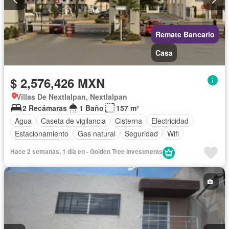
Remate Bancario
Casa
$ 2,576,426 MXN
Villas De Nextlalpan, Nextlalpan
2 Recámaras
1 Baño
157 m²
Agua
Caseta de vigilancia
Cisterna
Electricidad
Estacionamiento
Gas natural
Seguridad
Wifi
Zonas verdes
Sin amueblar
Hace 2 semanas, 1 día en - Golden Tree Investments