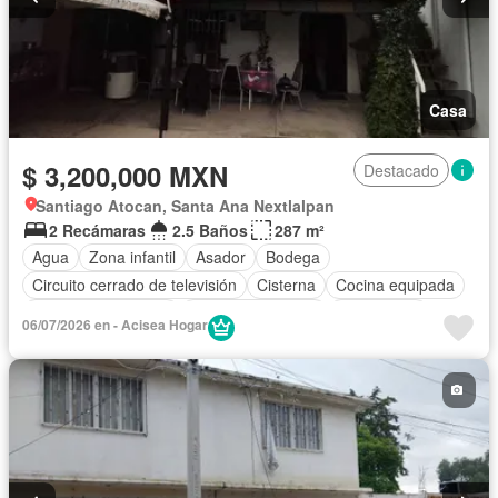
Casa
$ 3,200,000 MXN
Destacado
Santiago Atocan, Santa Ana Nextlalpan
2 Recámaras
2.5 Baños
287 m²
Agua
Zona infantil
Asador
Bodega
Circuito cerrado de televisión
Cisterna
Cocina equipada
Cuarto de Limpieza
Cuarto de servicio
Electricidad
06/07/2026 en - Acisea Hogar
Estacionamiento
Gimnasio
Jardín
Despacho
Sala polivalente
Seguridad
Televisión por cable
Wifi
Zonas verdes
Sin amueblar