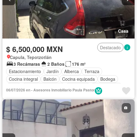
Casa
$ 6,500,000 MXN
Destacado
Capula, Tepotzotlán
3 Recámaras
2 Baños
176 m²
Estacionamiento
Jardín
Alberca
Terraza
Cocina integral
Balcón
Cocina equipada
Bodega
Agua
Cuarto de Limpieza
Chimenea
Zonas verdes
06/07/2026 en - Asesores Inmobiliario Paula Pastor
Despacho
Recámara con closet
Sin amueblar