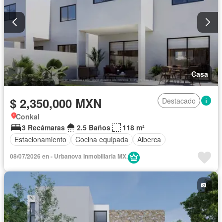
Casa
$ 2,350,000 MXN
Destacado
Conkal
3 Recámaras
2.5 Baños
118 m²
Estacionamiento
Cocina equipada
Alberca
08/07/2026 en - Urbanova Inmobiliaria MX.