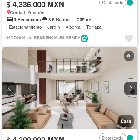
$ 4,336,000 MXN
Destacado
Conkal, Yucatán
3 Recámaras
3.5 Baños
209 m²
Estacionamiento
Jardín
Alberca
Terraza
06/07/2026 en - RESIDENCIALES MERIDA
Casa
$ 4,200,000 MXN
Destacado