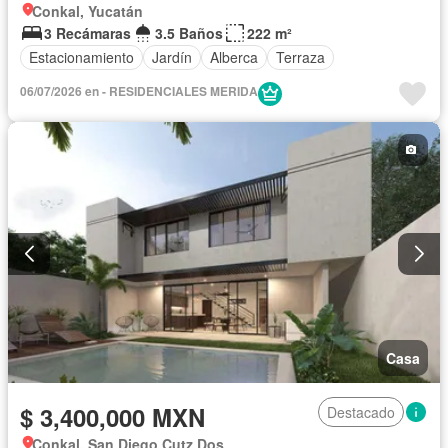
Conkal, Yucatán
3 Recámaras
3.5 Baños
222 m²
Estacionamiento
Jardín
Alberca
Terraza
06/07/2026 en - RESIDENCIALES MERIDA
Casa
$ 3,400,000 MXN
Destacado
Conkal, San Diego Cutz Dos