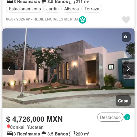
3 Recámaras
3.5 Baños
211 m²
Estacionamiento
Jardín
Alberca
Terraza
06/07/2026 en - RESIDENCIALES MERIDA
Casa
$ 4,726,000 MXN
Destacado
Conkal, Yucatán
3 Recámaras
3.5 Baños
220 m²