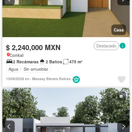
Casa
$ 2,240,000 MXN
Destacado
Conkal
2 Recámaras
2 Baños
475 m²
Agua
Sin amueblar
13/06/2026 en - Massay Bienes Raices -