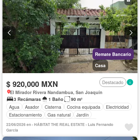
Remate Bancario
Casa
$ 920,000 MXN
Destacado
El Mirador Rivera Nandambua, San Joaquín
3 Recámaras
1 Baño
90 m²
Agua
Asador
Cisterna
Cocina equipada
Electricidad
Estacionamiento
Gas natural
Jardín
Recámara con closet
Wifi
Sin amueblar
22/06/2026 en - HÁBITAT THE REAL ESTATE - Luis Fernando
Garcia