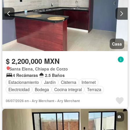
Casa
$ 2,200,000 MXN
Santa Elena, Chiapa de Corzo
4 Recámaras
2.5 Baños
Estacionamiento
Jardín
Cisterna
Internet
Electricidad
Bodega
Cocina integral
Terraza
Seguridad
Agua
Televisión por cable
Asador
06/07/2026 en - Ary Merchant - Ary Merchant
Recámara con closet
Wifi
Cocina equipada
Permite mascotas
Permite niños
Solo familias