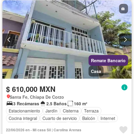
Permite mascotas
Permite niños
Sin amueblar
Remate Bancario
Casa
$ 610,000 MXN
Santa Fe, Chiapa De Corzo
3 Recámaras
2.5 Baños
160 m²
Estacionamiento
Jardín
Cisterna
Terraza
Cocina integral
Cuarto de servicio
Balcón
Internet
Bodega
Electricidad
Agua
Cuarto de Limpieza
22/06/2026 en - Mi casa Sii | Carolina Arenas
Televisión por cable
Gas natural
Zonas verdes