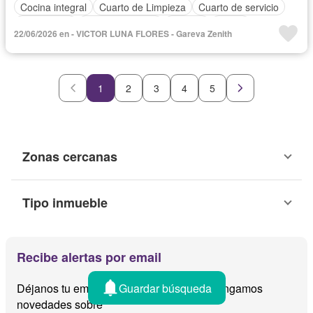
Cocina integral
Cuarto de Limpieza
Cuarto de servicio
Electricidad
Estacionamiento
Internet
Jardín
22/06/2026 en - VICTOR LUNA FLORES - Gareva Zenith
Recámara con closet
Televisión por cable
Vista panorámica
Wifi
Zonas verdes
Sin amueblar
1
2
3
4
5
Zonas cercanas
Tipo inmueble
Recibe alertas por email
Guardar búsqueda
Déjanos tu email y te avisamos cuando tengamos
novedades sobre