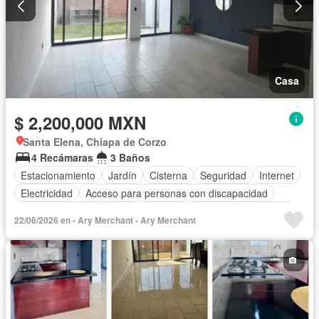
Casa
$ 2,200,000 MXN
Santa Elena, Chiapa de Corzo
4 Recámaras
3 Baños
Estacionamiento
Jardín
Cisterna
Seguridad
Internet
Electricidad
Acceso para personas con discapacidad
Cocina equipada
Agua
Bodega
Recámara con closet
22/06/2026 en - Ary Merchant - Ary Merchant
Caseta de vigilancia
Zonas verdes
Asador
Televisión por cable
Wifi
Vista panorámica
Cuarto de Limpieza
Permite mascotas
Permite niños
Solo familias