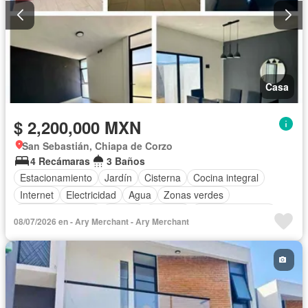
Casa
$ 2,200,000 MXN
San Sebastián, Chiapa de Corzo
4 Recámaras
3 Baños
Estacionamiento
Jardín
Cisterna
Cocina integral
Internet
Electricidad
Agua
Zonas verdes
Vista panorámica
Asador
Bodega
Cocina equipada
08/07/2026 en - Ary Merchant - Ary Merchant
Televisión por cable
Recámara con closet
Wifi
Caseta de vigilancia
Permite mascotas
Solo familias
Permite niños