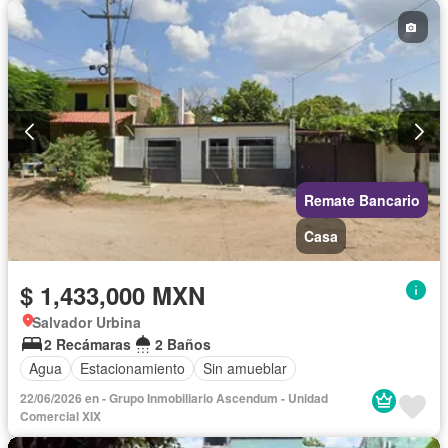
Gas natural
Internet
Recámara con closet
Seguridad
Televisión por cable
Terraza
Vista panorámica
Wifi
Zonas verdes
Sin amueblar
Remate Bancario
Casa
$ 1,433,000 MXN
Salvador Urbina
2 Recámaras
2 Baños
Agua
Estacionamiento
Sin amueblar
22/06/2026 en - Grupo Inmobiliario Ascendum - Unidad
Comercial XIX