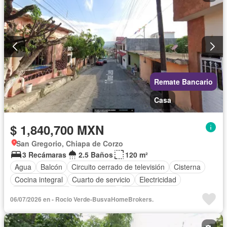
Remate Bancario
Casa
$ 1,840,700 MXN
San Gregorio, Chiapa de Corzo
3 Recámaras
2.5 Baños
120 m²
Agua
Balcón
Circuito cerrado de televisión
Cisterna
Cocina integral
Cuarto de servicio
Electricidad
Estacionamiento
Gas natural
Internet
06/07/2026 en - Rocio Verde-BusvaHomeBrokers.
Recámara con closet
Azotea
Televisión por cable
Terraza
Vista panorámica
Wifi
Zonas verdes