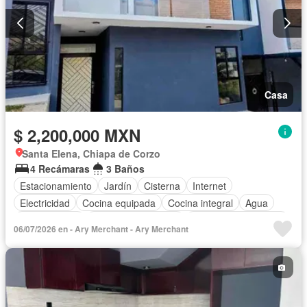
Casa
$ 2,200,000 MXN
Santa Elena, Chiapa de Corzo
4 Recámaras
3 Baños
Estacionamiento
Jardín
Cisterna
Internet
Electricidad
Cocina equipada
Cocina integral
Agua
Zonas verdes
Caseta de vigilancia
Recámara con closet
06/07/2026 en - Ary Merchant - Ary Merchant
Asador
Aire acondicionado
Bodega
Wifi
Permite mascotas
Permite niños
Solo familias