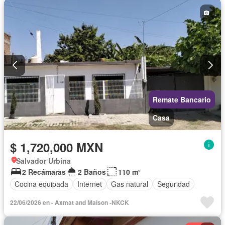
Remate Bancario
Casa
$ 1,720,000 MXN
Salvador Urbina
2 Recámaras
2 Baños
110 m²
Cocina equipada
Internet
Gas natural
Seguridad
22/06/2026 en - Axmat and Maison -NKCK