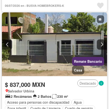
Azotea
Agua
Televisión por cable
Gas natural
06/07/2026 en - BUSVA HOMEBROKERS-K
Zonas verdes
Caseta de vigilancia
Sin amueblar
Remate Bancario
Casa
$ 837,000 MXN
Destacado
Salvador Urbina
2 Recámaras
2 Baños
230 m²
Acceso para personas con discapacidad
Agua
Zona infantil
Cuarto de Limpieza
Cuarto de servicio