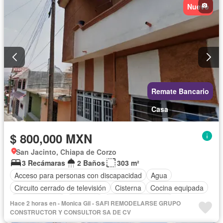
Nuevo
Remate Bancario
Casa
$ 800,000 MXN
San Jacinto, Chiapa de Corzo
3 Recámaras
2 Baños
303 m²
Acceso para personas con discapacidad
Agua
Circuito cerrado de televisión
Cisterna
Cocina equipada
Cocina integral
Conserje
Cuarto de Limpieza
Hace 2 horas en - Monica Gil - SAFI REMODELARSE GRUPO
Cuarto de servicio
Electricidad
Estacionamiento
CONSTRUCTOR Y CONSULTOR SA DE CV