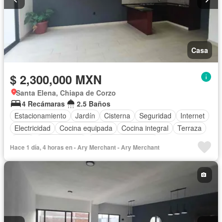
Casa
$ 2,300,000 MXN
Santa Elena, Chiapa de Corzo
4 Recámaras
2.5 Baños
Estacionamiento
Jardín
Cisterna
Seguridad
Internet
Electricidad
Cocina equipada
Cocina integral
Terraza
Agua
Zonas verdes
Caseta de vigilancia
Hace 1 día, 4 horas en - Ary Merchant - Ary Merchant
Recámara con closet
Televisión por cable
Asador
Vista panorámica
Permite mascotas
Permite niños
Solo familias