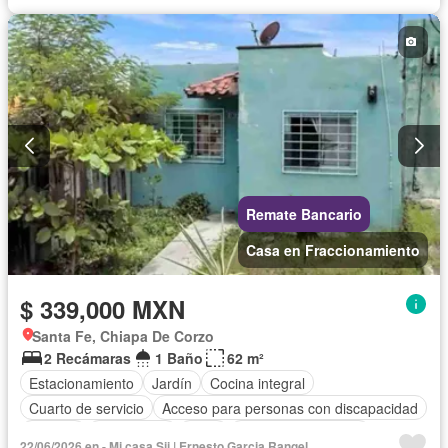
Vista panorámica
Recámara con closet
Conserje
Wifi
Permite mascotas
Permite niños
Sin amueblar
Remate Bancario
Casa en Fraccionamiento
$ 339,000 MXN
Santa Fe, Chiapa De Corzo
2 Recámaras
1 Baño
62 m²
Estacionamiento
Jardín
Cocina integral
Cuarto de servicio
Acceso para personas con discapacidad
Internet
Electricidad
Agua
Cuarto de Limpieza
22/06/2026 en - Mi casa Sii | Ernesto Garcia Rangel