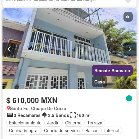
Televisión por cable
Gas natural
Zonas verdes
Wifi
Permite mascotas
Permite niños
Sin amueblar
Remate Bancario
Casa
$ 610,000 MXN
Santa Fe, Chiapa De Corzo
3 Recámaras
2.5 Baños
160 m²
Estacionamiento
Jardín
Cisterna
Terraza
Cocina integral
Cuarto de servicio
Balcón
Internet
Bodega
Electricidad
Agua
Cuarto de Limpieza