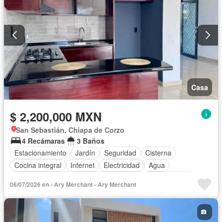
Casa
$ 2,200,000 MXN
San Sebastián, Chiapa de Corzo
4 Recámaras
3 Baños
Estacionamiento
Jardín
Seguridad
Cisterna
Cocina integral
Internet
Electricidad
Agua
Cocina equipada
Televisión por cable
Zonas verdes
06/07/2026 en - Ary Merchant - Ary Merchant
Recámara con closet
Caseta de vigilancia
Vista panorámica
Asador
Permite mascotas
Permite niños
Solo familias