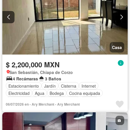
Casa
$ 2,200,000 MXN
San Sebastián, Chiapa de Corzo
4 Recámaras
3 Baños
Estacionamiento
Jardín
Cisterna
Internet
Electricidad
Agua
Bodega
Cocina equipada
Cocina integral
Televisión por cable
Asador
06/07/2026 en - Ary Merchant - Ary Merchant
Recámara con closet
Caseta de vigilancia
Permite mascotas
Permite niños
Solo familias