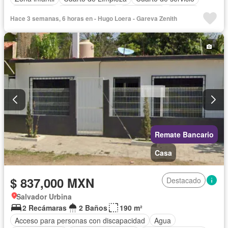
Electricidad
Estacionamiento
Gas natural
Internet
Hace 3 semanas, 6 horas en - Hugo Loera - Gareva Zenith
Sala polivalente
Seguridad
Wifi
Remate Bancario
Casa
$ 837,000 MXN
Destacado
Salvador Urbina
2 Recámaras
2 Baños
190 m²
Acceso para personas con discapacidad
Agua