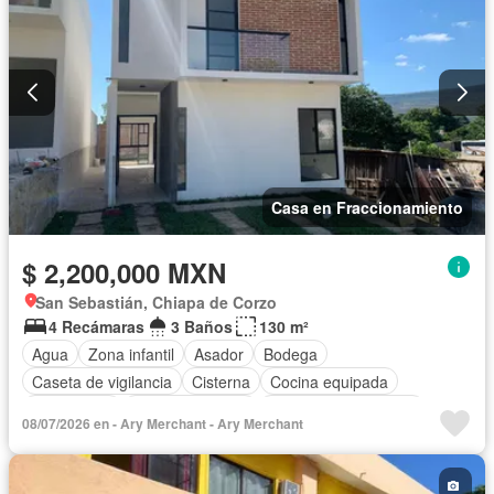
Casa en Fraccionamiento
$ 2,200,000 MXN
San Sebastián, Chiapa de Corzo
4 Recámaras
3 Baños
130 m²
Agua
Zona infantil
Asador
Bodega
Caseta de vigilancia
Cisterna
Cocina equipada
Electricidad
Estacionamiento
Recámara con closet
08/07/2026 en - Ary Merchant - Ary Merchant
Seguridad
Televisión por cable
Terraza
Vista panorámica
Wifi
Zonas verdes