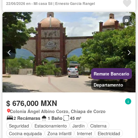
22/06/2026 en - Mi casa Sii | Ernesto Garcia Rangel
Televisión por cable
Gas natural
Zonas verdes
Vista panorámica
Recámara con closet
Wifi
Conserje
Permite mascotas
Permite niños
Sin amueblar
Remate Bancario
Departamento
$ 676,000 MXN
Colonia Ángel Albino Corzo, Chiapa de Corzo
2 Recámaras
1 Baño
45 m²
Seguridad
Estacionamiento
Jardín
Cisterna
Cocina equipada
Zona infantil
Internet
Electricidad