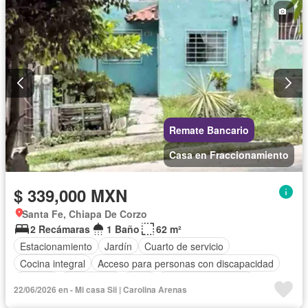
Remate Bancario
Casa en Fraccionamiento
$ 339,000 MXN
Santa Fe, Chiapa De Corzo
2 Recámaras
1 Baño
62 m²
Estacionamiento
Jardín
Cuarto de servicio
Cocina integral
Acceso para personas con discapacidad
Internet
Electricidad
Agua
Cuarto de Limpieza
22/06/2026 en - Mi casa Sii | Carolina Arenas
Televisión por cable
Gas natural
Zonas verdes
Wifi