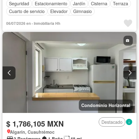
Seguridad
Estacionamiento
Jardín
Cisterna
Terraza
Cuarto de servicio
Elevador
Gimnasio
Cocina equipada
Bodega
Electricidad
06/07/2026 en - Inmobiliaria Hh
Aire acondicionado
Cuarto de Limpieza
Agua
Calefacción
Despacho
Caseta de vigilancia
Sauna
Conserje
Sin amueblar
Condominio Horizontal
$ 1,786,105 MXN
Destacado
Algarín, Cuauhtémoc
2 Recámaras
1 Baño
48 m²