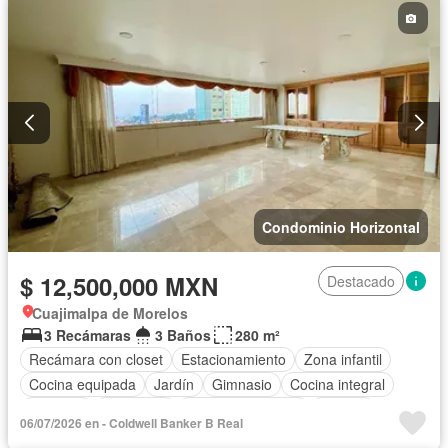
Chimenea
Zonas verdes
Despacho
Recámara con closet
Caseta de vigilancia
Sin amueblar
Condominio Horizontal
$ 12,500,000 MXN
Destacado
Cuajimalpa de Morelos
3 Recámaras
3 Baños
280 m²
Recámara con closet
Estacionamiento
Zona infantil
Cocina equipada
Jardín
Gimnasio
Cocina integral
Elevador
Seguridad
Cuarto de servicio
Alberca
06/07/2026 en - Coldwell Banker B Real
Sin amueblar