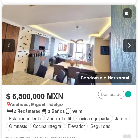
Condominio Horizontal
$ 6,500,000 MXN
Destacado
Anáhuac, Miguel Hidalgo
2 Recámaras
2 Baños
98 m²
Estacionamiento
Zona infantil
Cocina equipada
Jardín
Gimnasio
Cocina integral
Elevador
Seguridad
Alberca
Sin amueblar
08/07/2026 en - Coldwell Banker B Real