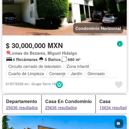
Condominio Horizontal
$ 30,000,000 MXN
Lomas de Bezares, Miguel Hidalgo
4 Recámaras
5 Baños
680 m²
Circuito cerrado de televisión
Zona infantil
Cuarto de Limpieza
Conserje
Jardín
Gimnasio
Cocina integral
Internet
Seguridad
Cuarto de servicio
01/07/2026 en - Grupo Torre 18
Alberca
Cancha de tenis
Departamento
Casa En Condominio
Casa
25636 resultados
25636 resultados
15634 resultad