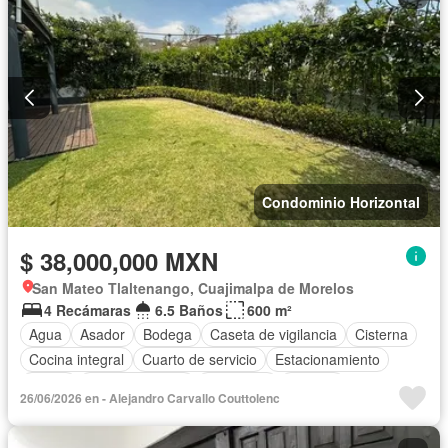
Condominio Horizontal
$ 38,000,000 MXN
San Mateo Tlaltenango, Cuajimalpa de Morelos
4 Recámaras
6.5 Baños
600 m²
Agua
Asador
Bodega
Caseta de vigilancia
Cisterna
Cocina integral
Cuarto de servicio
Estacionamiento
Jardín
Sala polivalente
Seguridad
Terraza
26/06/2026 en - Alejandro Carvallo Couttolenc
Vista panorámica
Sin amueblar