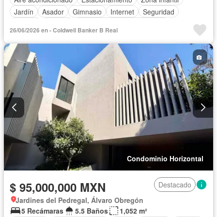
Jardín
Asador
Gimnasio
Internet
Seguridad
Alberca
Terraza
Completamente amueblado
26/06/2026 en - Coldwell Banker B Real
Condominio Horizontal
$ 95,000,000 MXN
Destacado
Jardines del Pedregal, Álvaro Obregón
5 Recámaras
5.5 Baños
1,052 m²