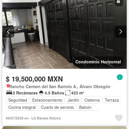
Condominio Horizontal
$ 19,500,000 MXN
Rancho Carmen del San Bartolo A., Álvaro Obregón
3 Recámaras
4.5 Baños
423 m²
Seguridad
Estacionamiento
Jardín
Cisterna
Terraza
Cocina integral
Cuarto de servicio
Balcón
Cocina equipada
Internet
Aire acondicionado
06/07/2026 en - LG Bienes Raices
Electricidad
Agua
Cuarto de Limpieza
Cancha de tenis
Televisión por cable
Calefacción
Gas natural
Asador