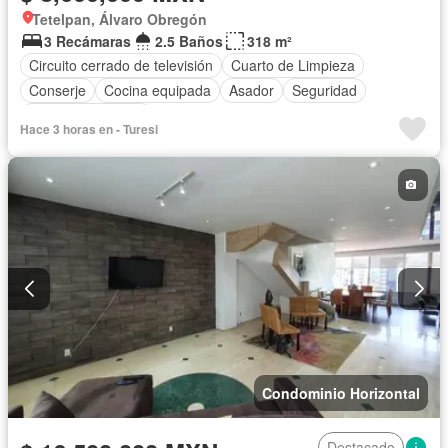
Tetelpan, Álvaro Obregón
3 Recámaras
2.5 Baños
318 m²
Circuito cerrado de televisión
Cuarto de Limpieza
Conserje
Cocina equipada
Asador
Seguridad
Cuarto de servicio
Hace 3 horas en - Turesi
Condominio Horizontal
Destacado