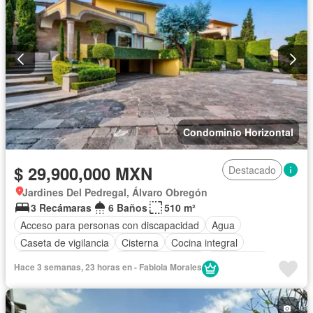
Condominio Horizontal
$ 29,900,000 MXN
Destacado
Jardines Del Pedregal, Álvaro Obregón
3 Recámaras
6 Baños
510 m²
Acceso para personas con discapacidad
Agua
Caseta de vigilancia
Cisterna
Cocina integral
Cuarto de Limpieza
Cuarto de servicio
Electricidad
Hace 3 semanas, 23 horas en - Fabiola Morales
Elevador
Estacionamiento
Jacuzzi
Despacho
Sala polivalente
Seguridad
Terraza