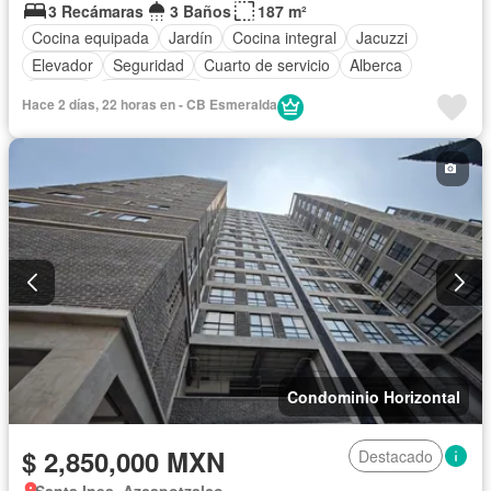
3 Recámaras
3 Baños
187 m²
Cocina equipada
Jardín
Cocina integral
Jacuzzi
Elevador
Seguridad
Cuarto de servicio
Alberca
Terraza
Sin amueblar
Hace 2 días, 22 horas en - CB Esmeralda
Condominio Horizontal
$ 2,850,000 MXN
Destacado
Santa Ines, Azcapotzalco