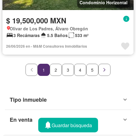
Condominio Horizontal
$ 19,500,000 MXN
Olivar de Los Padres, Álvaro Obregón
3 Recámaras
5.5 Baños
533 m²
26/06/2026 en - M&M Consultores Inmobiliarios
1
2
3
4
5
Tipo inmueble
En venta
Guardar búsqueda