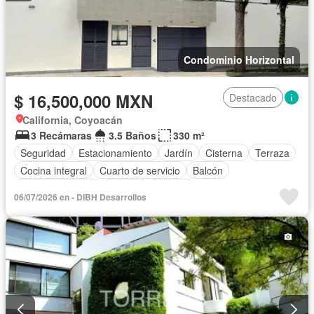
Condominio Horizontal
$ 16,500,000 MXN
Destacado
California, Coyoacán
3 Recámaras
3.5 Baños
330 m²
Seguridad
Estacionamiento
Jardín
Cisterna
Terraza
Cocina integral
Cuarto de servicio
Balcón
Cocina equipada
Internet
Bodega
06/07/2026 en - DIBH Desarrollos
Circuito cerrado de televisión
Electricidad
Azotea
Agua
Cuarto de Limpieza
Televisión por cable
Despacho
Recámara con closet
Caseta de vigilancia
Sin amueblar