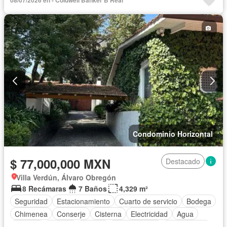
Condominio Horizontal
$ 77,000,000 MXN
Destacado
Villa Verdún, Álvaro Obregón
8 Recámaras
7 Baños
4,329 m²
Seguridad
Estacionamiento
Cuarto de servicio
Bodega
Chimenea
Conserje
Cisterna
Electricidad
Agua
Internet
Jacuzzi
Asador
Zonas verdes
Zona infantil