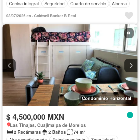
Cocina integral
Seguridad
Cuarto de servicio
Alberca
Terraza
Sin amueblar
08/07/2026 en - Coldwell Banker B Real
Condominio Horizontal
$ 4,500,000 MXN
Las Tinajas, Cuajimalpa de Morelos
2 Recámaras
2 Baños
74 m²
Aire acondicionado
Estacionamiento
Zona infantil