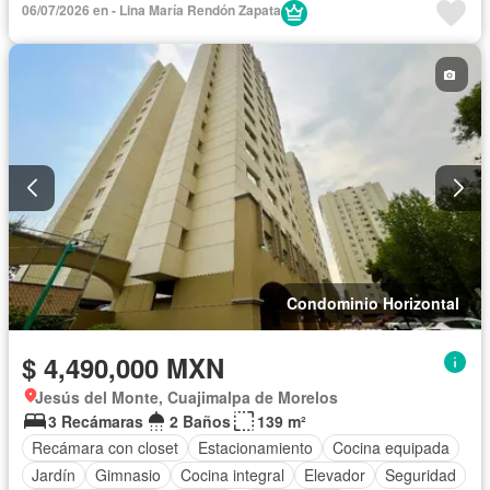
06/07/2026 en - Lina María Rendón Zapata
Cancha de tenis
Permite mascotas
Condominio Horizontal
$ 4,490,000 MXN
Jesús del Monte, Cuajimalpa de Morelos
3 Recámaras
2 Baños
139 m²
Recámara con closet
Estacionamiento
Cocina equipada
Jardín
Gimnasio
Cocina integral
Elevador
Seguridad