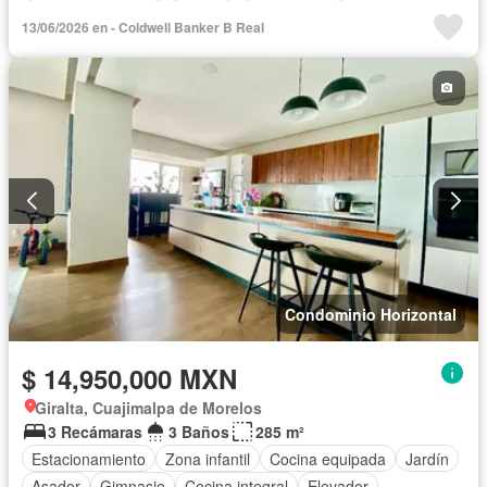
Cuarto de servicio
Alberca
Sin amueblar
13/06/2026 en - Coldwell Banker B Real
Condominio Horizontal
$ 14,950,000 MXN
Giralta, Cuajimalpa de Morelos
3 Recámaras
3 Baños
285 m²
Estacionamiento
Zona infantil
Cocina equipada
Jardín
Asador
Gimnasio
Cocina integral
Elevador