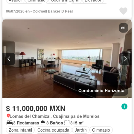
Vista panorámica
Seguridad
Cuarto de servicio
06/07/2026 en - Coldwell Banker B Real
Alberca
Cancha de tenis
Terraza
Sin amueblar
Condominio Horizontal
$ 11,000,000 MXN
Lomas del Chamizal, Cuajimalpa de Morelos
3 Recámaras
3 Baños
315 m²
Zona infantil
Cocina equipada
Jardín
Gimnasio