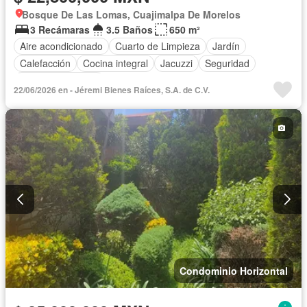
Bosque De Las Lomas, Cuajimalpa De Morelos
3 Recámaras
3.5 Baños
650 m²
Aire acondicionado
Cuarto de Limpieza
Jardín
Calefacción
Cocina integral
Jacuzzi
Seguridad
Cuarto de servicio
22/06/2026 en - Jéremi Bienes Raíces, S.A. de C.V.
Condominio Horizontal