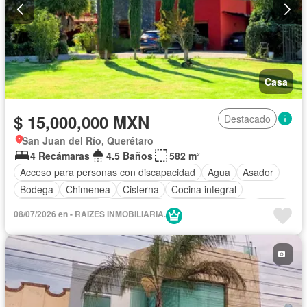
Casa
$ 15,000,000 MXN
Destacado
San Juan del Río, Querétaro
4 Recámaras
4.5 Baños
582 m²
Acceso para personas con discapacidad
Agua
Asador
Bodega
Chimenea
Cisterna
Cocina integral
Cuarto de servicio
Electricidad
Estacionamiento
Jardín
08/07/2026 en - RAIZES INMOBILIARIA.
Recámara con closet
Zonas verdes