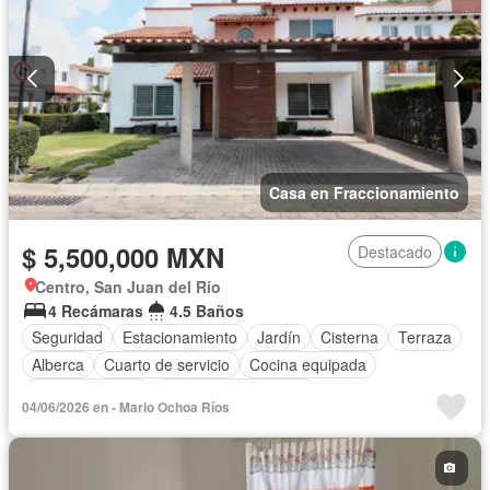
Casa en Fraccionamiento
$ 5,500,000 MXN
Destacado
Centro, San Juan del Río
4 Recámaras
4.5 Baños
Seguridad
Estacionamiento
Jardín
Cisterna
Terraza
Alberca
Cuarto de servicio
Cocina equipada
Sala polivalente
Recámara con closet
04/06/2026 en - Mario Ochoa Ríos
Caseta de vigilancia
Permite mascotas
Sin amueblar