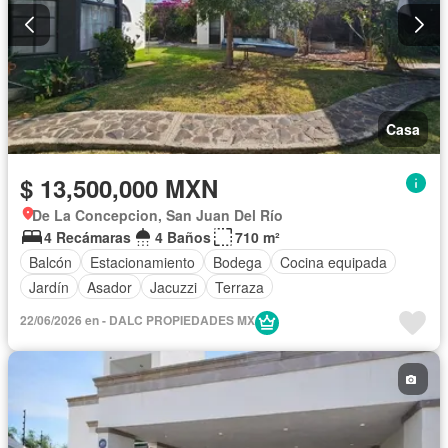
Televisión por cable
Wifi
Zonas verdes
Parcialmente amueblado
Casa
$ 13,500,000 MXN
De La Concepcion, San Juan Del Río
4 Recámaras
4 Baños
710 m²
Balcón
Estacionamiento
Bodega
Cocina equipada
Jardín
Asador
Jacuzzi
Terraza
22/06/2026 en - DALC PROPIEDADES MX