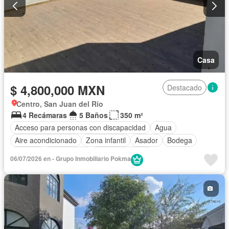
Casa
$ 4,800,000 MXN
Destacado
Centro, San Juan del Río
4 Recámaras
5 Baños
350 m²
Acceso para personas con discapacidad
Agua
Aire acondicionado
Zona infantil
Asador
Bodega
Bodega
Calefacción
Cancha de tenis
06/07/2026 en - Grupo Inmobiliario Pokma
Caseta de vigilancia
Circuito cerrado de televisión
Chimenea
Cisterna
Cocina equipada
Cocina integral
Cuarto de Limpieza
Cuarto de servicio
Electricidad
Estacionamiento
Gas natural
Gimnasio
Internet
Jardín
Despacho
Recámara con closet
Seguridad