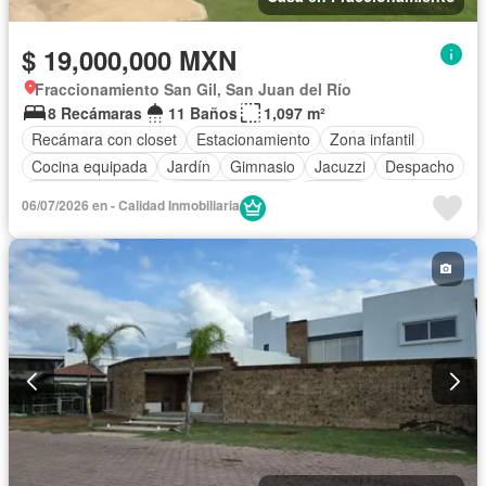
$ 19,000,000 MXN
Fraccionamiento San Gil, San Juan del Río
8 Recámaras
11 Baños
1,097 m²
Recámara con closet
Estacionamiento
Zona infantil
Cocina equipada
Jardín
Gimnasio
Jacuzzi
Despacho
Cuarto de servicio
Cancha de tenis
Terraza
06/07/2026 en - Calidad Inmobiliaria
Televisión por cable
Sin amueblar