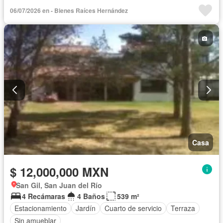
06/07/2026 en - Bienes Raíces Hernández
Casa
$ 12,000,000 MXN
San Gil, San Juan del Río
4 Recámaras
4 Baños
539 m²
Estacionamiento
Jardín
Cuarto de servicio
Terraza
Sin amueblar