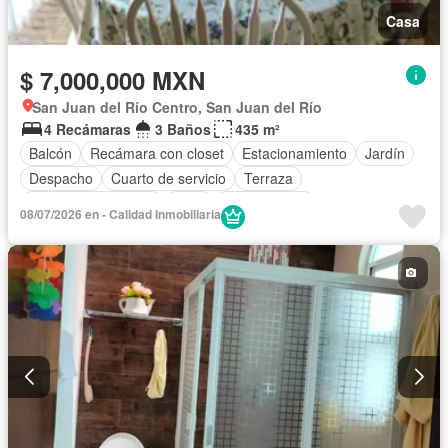
Casa
$ 7,000,000 MXN
San Juan del Río Centro, San Juan del Río
4 Recámaras
3 Baños
435 m²
Balcón
Recámara con closet
Estacionamiento
Jardín
Despacho
Cuarto de servicio
Terraza
Televisión por cable
Patio
Sin amueblar
08/07/2026 en - Calidad Inmobiliaria