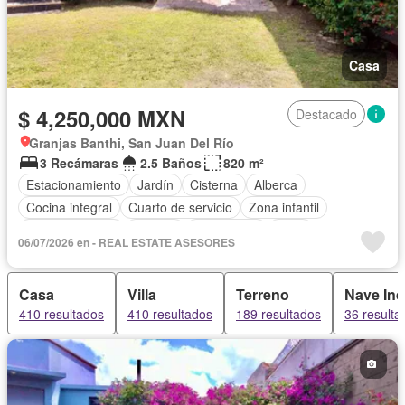
Casa
$ 4,250,000 MXN
Destacado
Granjas Banthi, San Juan Del Río
3 Recámaras
2.5 Baños
820 m²
Estacionamiento
Jardín
Cisterna
Alberca
Cocina integral
Cuarto de servicio
Zona infantil
Sala polivalente
Bodega
Electricidad
Agua
06/07/2026 en - REAL ESTATE ASESORES
Cuarto de Limpieza
Gas natural
Asador
Zonas verdes
Recámara con closet
Conserje
Permite mascotas
Casa
Villa
Terreno
Nave Ind
Permite niños
Solo familias
Sin amueblar
410 resultados
410 resultados
189 resultados
36 resulta