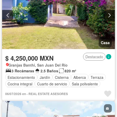
Casa
$ 4,250,000 MXN
Destacado
Granjas Banthi, San Juan Del Río
3 Recámaras
2.5 Baños
820 m²
Estacionamiento
Jardín
Cisterna
Alberca
Terraza
Cocina integral
Cuarto de servicio
Sala polivalente
Bodega
Electricidad
Agua
Cuarto de Limpieza
06/07/2026 en - REAL ESTATE ASESORES
Gas natural
Asador
Zonas verdes
Recámara con closet
Permite mascotas
Permite niños
Solo familias
Sin amueblar