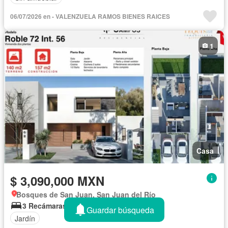
06/07/2026 en - VALENZUELA RAMOS BIENES RAICES
1
Casa
$ 3,090,000 MXN
Bosques de San Juan, San Juan del Río
3 Recámaras
1.5 Baños
140 m²
Guardar búsqueda
Jardín