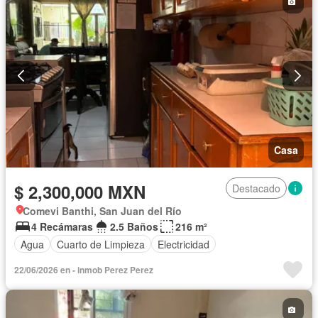
Casa
$ 2,300,000 MXN
Destacado
Comevi Banthi, San Juan del Río
4 Recámaras
2.5 Baños
216 m²
Agua
Cuarto de Limpieza
Electricidad
22/06/2026 en - inmob Perez Perez