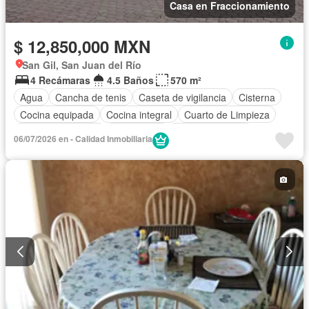
Casa en Fraccionamiento
$ 12,850,000 MXN
San Gil, San Juan del Río
4 Recámaras
4.5 Baños
570 m²
Agua
Cancha de tenis
Caseta de vigilancia
Cisterna
Cocina equipada
Cocina integral
Cuarto de Limpieza
Cuarto de servicio
Electricidad
Estacionamiento
06/07/2026 en - Calidad Inmobiliaria
Gimnasio
Internet
Jardín
Recámara con closet
Seguridad
Televisión por cable
Terraza
Wifi