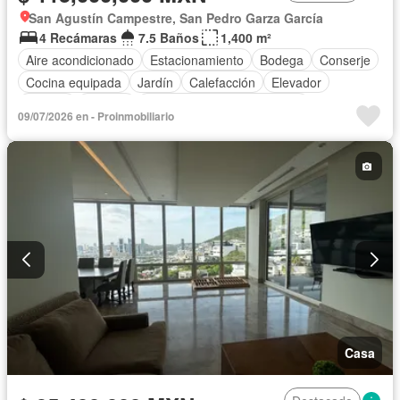
San Agustín Campestre, San Pedro Garza García
4 Recámaras
7.5 Baños
1,400 m²
Aire acondicionado
Estacionamiento
Bodega
Conserje
Cocina equipada
Jardín
Calefacción
Elevador
Alberca
Terraza
Completamente amueblado
09/07/2026 en - Proinmobiliario
Casa