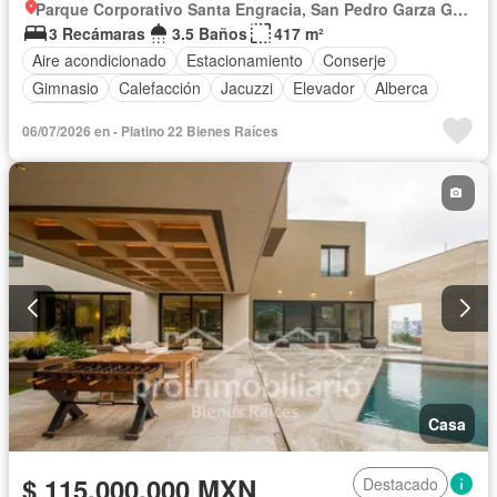
Parque Corporativo Santa Engracia, San Pedro Garza García
3 Recámaras
3.5 Baños
417 m²
Aire acondicionado
Estacionamiento
Conserje
Gimnasio
Calefacción
Jacuzzi
Elevador
Alberca
Terraza
06/07/2026 en - Platino 22 Bienes Raíces
Casa
$ 115,000,000 MXN
Destacado