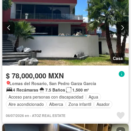
Casa
$ 78,000,000 MXN
Lomas del Rosario, San Pedro Garza García
4 Recámaras
7.5 Baños
1,500 m²
Acceso para personas con discapacidad
Agua
Aire acondicionado
Alberca
Zona infantil
Asador
Balcón
Bodega
Calefacción
Caseta de vigilancia
06/07/2026 en - ATOZ REAL ESTATE
Circuito cerrado de televisión
Chimenea
Cisterna
Cocina integral
Cuarto de servicio
Electricidad