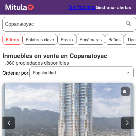
Tus favoritos
Gestionar alertas
Filtros
Palabras clave
Precio
Recámaras
Baños
Tipo
Inmuebles en venta en Copanatoyac
1,860 propiedades disponibles
Ordenar por:
Popularidad