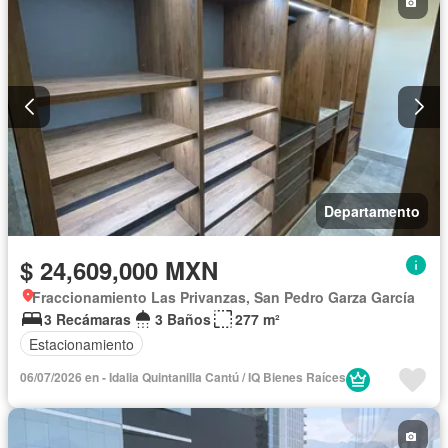
Estacionamiento
Gas natural
Jacuzzi
Jardín
Despacho
Seguridad
Terraza
Vista panorámica
Zonas verdes
Departamento
$ 24,609,000 MXN
Fraccionamiento Las Privanzas, San Pedro Garza García
3 Recámaras
3 Baños
277 m²
Estacionamiento
06/07/2026 en - Idalia Quintanilla Cantú / IQ Bienes Raíces