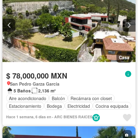
Casa
$ 78,000,000 MXN
San Pedro Garza García
5 Baños
2,136 m²
Aire acondicionado
Balcón
Recámara con closet
Estacionamiento
Bodega
Electricidad
Cocina equipada
Jardín
Asador
Internet
Sala polivalente
Hace 1 semana, 6 días en - ARC BIENES RAICES
Vista panorámica
Seguridad
Cuarto de servicio
Alberca
Agua