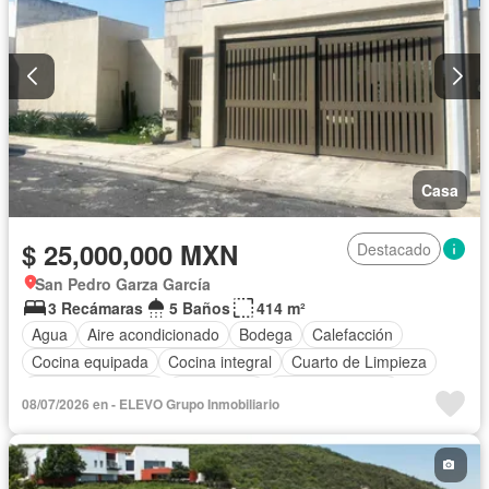
Casa
$ 25,000,000 MXN
Destacado
San Pedro Garza García
3 Recámaras
5 Baños
414 m²
Agua
Aire acondicionado
Bodega
Calefacción
Cocina equipada
Cocina integral
Cuarto de Limpieza
Cuarto de servicio
Electricidad
Estacionamiento
08/07/2026 en - ELEVO Grupo Inmobiliario
Gas natural
Internet
Jardín
Recámara con closet
Sala polivalente
Seguridad
Terraza
Vista panorámica
Wifi