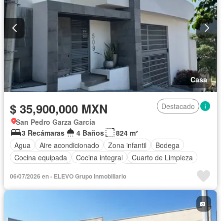
Casa
$ 35,900,000 MXN
Destacado
San Pedro Garza García
3 Recámaras
4 Baños
824 m²
Agua
Aire acondicionado
Zona infantil
Bodega
Cocina equipada
Cocina integral
Cuarto de Limpieza
Cuarto de servicio
Electricidad
Estacionamiento
06/07/2026 en - ELEVO Grupo Inmobiliario
Gas natural
Gimnasio
Internet
Jardín
Recámara con closet
Sala polivalente
Seguridad
Terraza
Vista panorámica
Sin amueblar