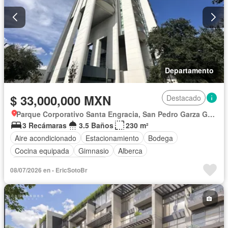
Departamento
$ 33,000,000 MXN
Destacado
Parque Corporativo Santa Engracia, San Pedro Garza García
3 Recámaras
3.5 Baños
230 m²
Aire acondicionado
Estacionamiento
Bodega
Cocina equipada
Gimnasio
Alberca
Completamente amueblado
08/07/2026 en - EricSotoBr