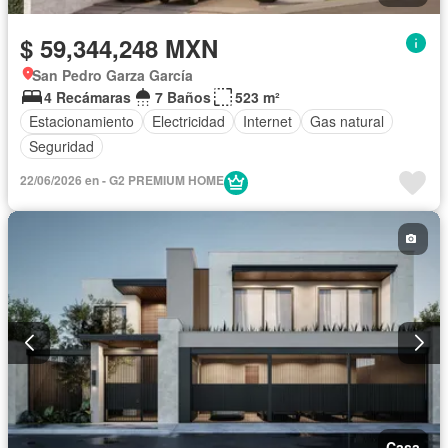
$ 59,344,248 MXN
San Pedro Garza García
4 Recámaras
7 Baños
523 m²
Estacionamiento
Electricidad
Internet
Gas natural
Seguridad
22/06/2026 en - G2 PREMIUM HOME
Casa