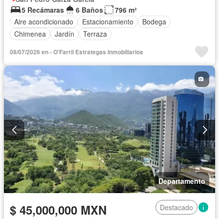
5 Recámaras
6 Baños
796 m²
Aire acondicionado
Estacionamiento
Bodega
Chimenea
Jardín
Terraza
08/07/2026 en - O'Farril Estrategas Inmobiliarios
Departamento
$ 45,000,000 MXN
Destacado