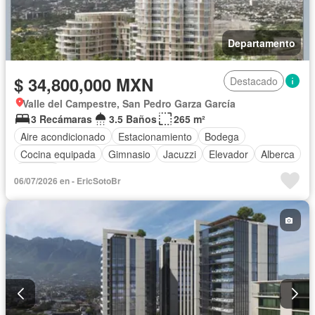
Departamento
$ 34,800,000 MXN
Destacado
Valle del Campestre, San Pedro Garza García
3 Recámaras
3.5 Baños
265 m²
Aire acondicionado
Estacionamiento
Bodega
Cocina equipada
Gimnasio
Jacuzzi
Elevador
Alberca
Terraza
06/07/2026 en - EricSotoBr