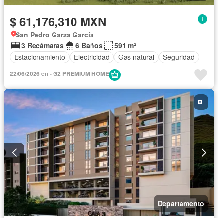
$ 61,176,310 MXN
San Pedro Garza García
3 Recámaras
6 Baños
591 m²
Estacionamiento
Electricidad
Gas natural
Seguridad
22/06/2026 en - G2 PREMIUM HOME
Departamento