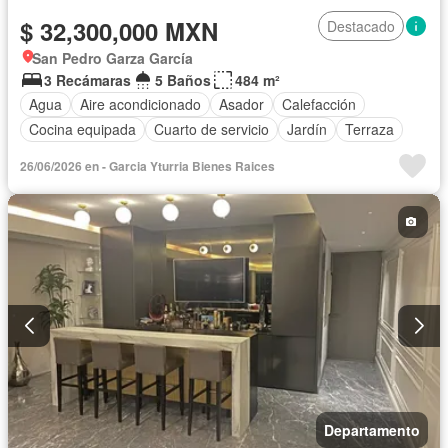
$ 32,300,000 MXN
Destacado
San Pedro Garza García
3 Recámaras
5 Baños
484 m²
Agua
Aire acondicionado
Asador
Calefacción
Cocina equipada
Cuarto de servicio
Jardín
Terraza
26/06/2026 en - Garci­a Yturria Bienes Rai­ces
Departamento