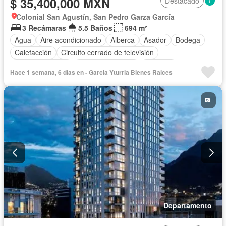
$ 35,400,000 MXN
Destacado
Colonial San Agustín, San Pedro Garza García
3 Recámaras
5.5 Baños
694 m²
Agua
Aire acondicionado
Alberca
Asador
Bodega
Calefacción
Circuito cerrado de televisión
Cocina equipada
Cuarto de servicio
Elevador
Hace 1 semana, 6 días en - Garci­a Yturria Bienes Rai­ces
Estacionamiento
Gimnasio
Terraza
Vista panorámica
Completamente amueblado
Departamento