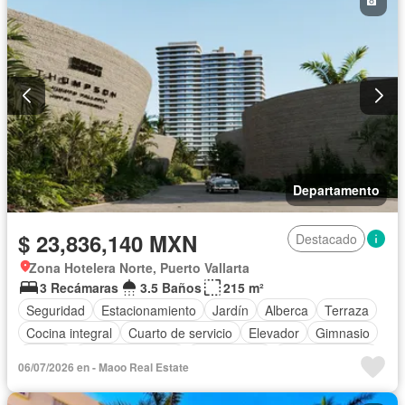
Departamento
$ 23,836,140 MXN
Destacado
Zona Hotelera Norte, Puerto Vallarta
3 Recámaras
3.5 Baños
215 m²
Seguridad
Estacionamiento
Jardín
Alberca
Terraza
Cocina integral
Cuarto de servicio
Elevador
Gimnasio
Balcón
Cocina equipada
Zona infantil
Sala polivalente
06/07/2026 en - Maoo Real Estate
Internet
Bodega
Aire acondicionado
Circuito cerrado de televisión
Electricidad
Jacuzzi