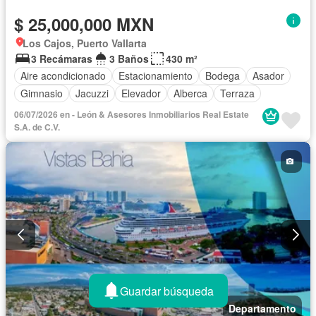
$ 25,000,000 MXN
Los Cajos, Puerto Vallarta
3 Recámaras
3 Baños
430 m²
Aire acondicionado
Estacionamiento
Bodega
Asador
Gimnasio
Jacuzzi
Elevador
Alberca
Terraza
06/07/2026 en - León & Asesores Inmobiliarios Real Estate
S.A. de C.V.
Guardar búsqueda
Departamento