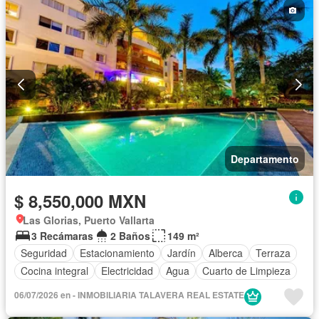
Agua
Cuarto de Limpieza
Recámara con closet
Caseta de vigilancia
Sauna
Conserje
Sin amueblar
Departamento
$ 8,550,000 MXN
Las Glorias, Puerto Vallarta
3 Recámaras
2 Baños
149 m²
Seguridad
Estacionamiento
Jardín
Alberca
Terraza
Cocina integral
Electricidad
Agua
Cuarto de Limpieza
06/07/2026 en - INMOBILIARIA TALAVERA REAL ESTATE