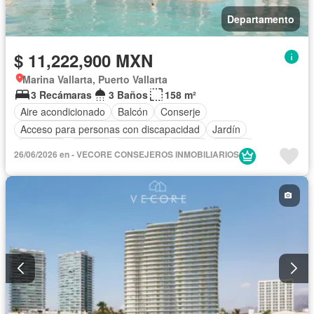
Departamento
$ 11,222,900 MXN
Marina Vallarta, Puerto Vallarta
3 Recámaras
3 Baños
158 m²
Aire acondicionado
Balcón
Conserje
Acceso para personas con discapacidad
Jardín
Gimnasio
Jacuzzi
Elevador
Azotea
Alberca
26/06/2026 en - VECORE CONSEJEROS INMOBILIARIOS
Terraza