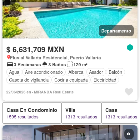
Departamento
$ 6,631,709 MXN
Fluvial Vallarta Residencial, Puerto Vallarta
3 Recámaras
3 Baños
129 m²
Agua
Aire acondicionado
Alberca
Asador
Balcón
Caseta de vigilancia
Cocina equipada
Electricidad
Elevador
Estacionamiento
Internet
Jardín
Seguridad
22/06/2026 en - MIRANDA Real Estate
Terraza
Vista panorámica
Wifi
Zonas verdes
Completamente amueblado
Casa En Condominio
Villa
Casa
1595 resultados
1313 resultados
1313 resultados