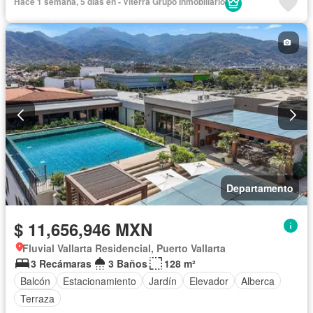
Hace 1 semana, 5 días en - Viterra Grupo Inmobiliario
Departamento
$ 11,656,946 MXN
Fluvial Vallarta Residencial, Puerto Vallarta
3 Recámaras
3 Baños
128 m²
Balcón
Estacionamiento
Jardín
Elevador
Alberca
Terraza