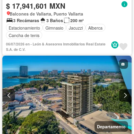
$ 17,941,601 MXN
Balcones de Vallarta, Puerto Vallarta
3 Recámaras
3 Baños
200 m²
Estacionamiento
Gimnasio
Jacuzzi
Alberca
Cancha de tenis
06/07/2026 en - León & Asesores Inmobiliarios Real Estate
S.A. de C.V.
Departamento