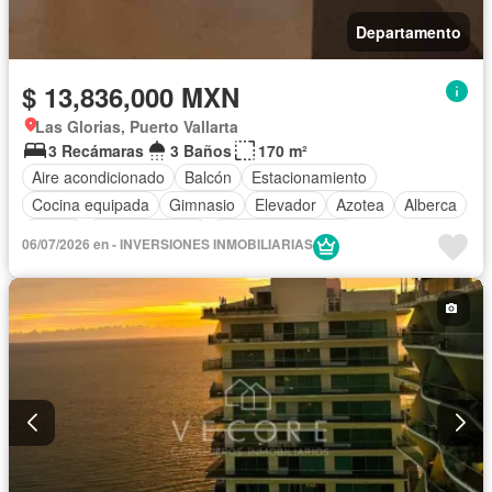
Departamento
$ 13,836,000 MXN
Las Glorias, Puerto Vallarta
3 Recámaras
3 Baños
170 m²
Aire acondicionado
Balcón
Estacionamiento
Cocina equipada
Gimnasio
Elevador
Azotea
Alberca
Jardín
Cocina integral
Cuarto de servicio
06/07/2026 en - INVERSIONES INMOBILIARIAS
Acceso para personas con discapacidad
Electricidad
Agua
Circuito cerrado de televisión
Cuarto de Limpieza
Cancha de tenis
Vista panorámica
Recámara con closet
Permite mascotas
Permite niños
Sin amueblar