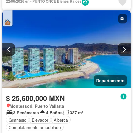
22/06/2026 en - PUNTO ONCE Bienes Raíces
Departamento
$ 25,600,000 MXN
Montessori, Puerto Vallarta
3 Recámaras
4 Baños
337 m²
Gimnasio
Elevador
Alberca
Completamente amueblado