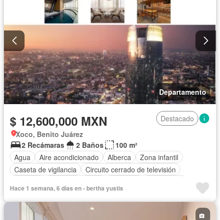
Departamento
$ 12,600,000 MXN
Destacado
Xoco, Benito Juárez
2 Recámaras
2 Baños
100 m²
Agua
Aire acondicionado
Alberca
Zona infantil
Caseta de vigilancia
Circuito cerrado de televisión
Cisterna
Cocina equipada
Conserje
Electricidad
Hace 1 semana, 6 días en - bertha yustis
Elevador
Estacionamiento
Gas natural
Gimnasio
Internet
Jacuzzi
Despacho
Recámara con closet
Sala polivalente
Seguridad
Vista panorámica
Wifi