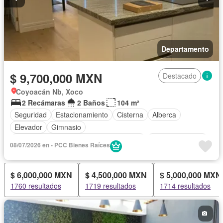
Departamento
$ 9,700,000 MXN
Destacado
Coyoacán Nb, Xoco
2 Recámaras
2 Baños
104 m²
Seguridad
Estacionamiento
Cisterna
Alberca
Elevador
Gimnasio
Acceso para personas con discapacidad
Cocina equipada
08/07/2026 en - PCC Bienes Raíces
Zona infantil
Sala polivalente
Bodega
Circuito cerrado de televisión
Electricidad
Jacuzzi
$ 6,000,000 MXN
$ 4,500,000 MXN
$ 5,000,000 MXN
Agua
Cuarto de Limpieza
Gas natural
Despacho
1760 resultados
1719 resultados
1714 resultados
Vista panorámica
Recámara con closet
Caseta de vigilancia
Sauna
Parcialmente amueblado