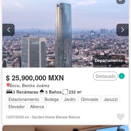
Departamento
$ 25,900,000 MXN
Destacado
Xoco, Benito Juárez
3 Recámaras
5 Baños
232 m²
Estacionamiento
Bodega
Jardín
Gimnasio
Jacuzzi
Elevador
Alberca
13/07/2026 en - Garden Home Bienes Rai­ces