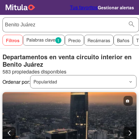
Tus favoritos
Gestionar alertas
Palabras clave
Filtros
1
Precio
Recámaras
Baños
T
Departamentos en venta circuito interior en
Benito Juárez
583 propiedades disponibles
Ordenar por:
Popularidad