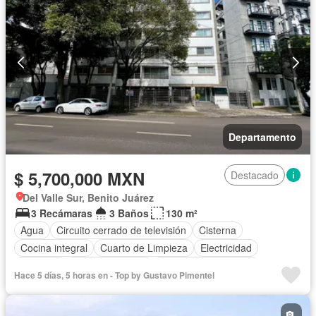
Departamento
$ 5,700,000 MXN
Destacado
Del Valle Sur, Benito Juárez
3 Recámaras
3 Baños
130 m²
Agua
Circuito cerrado de televisión
Cisterna
Cocina integral
Cuarto de Limpieza
Electricidad
Elevador
Estacionamiento
Recámara con closet
Hace 5 días, 5 horas en - Top by Gustavo Pimentel
Seguridad
Sin amueblar