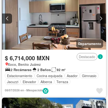
Departamento
$ 6,714,000 MXN
Destacado
Xoco, Benito Juárez
2 Recámaras
2 Baños
92 m²
Estacionamiento
Cocina equipada
Asador
Gimnasio
Jacuzzi
Elevador
Alberca
Terraza
Completamente amueblado
08/07/2026 en - Miespacioin