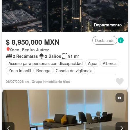
Departamento
$ 8,950,000 MXN
Destacado
Xoco, Benito Juárez
2 Recámaras
2 Baños
91 m²
Acceso para personas con discapacidad
Agua
Alberca
Zona infantil
Bodega
Caseta de vigilancia
Circuito cerrado de televisión
Cisterna
Cocina integral
06/07/2026 en - Grupo Inmobiliario Alco
Conserje
Cuarto de Limpieza
Electricidad
Elevador
Estacionamiento
Gimnasio
Internet
Jacuzzi
Jardín
Recámara con closet
Sala polivalente
Seguridad
Vista panorámica
Wifi
Sin amueblar