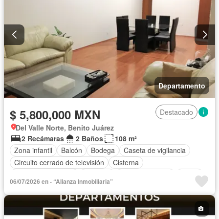
Departamento
$ 5,800,000 MXN
Destacado
Del Valle Norte, Benito Juárez
2 Recámaras
2 Baños
108 m²
Zona infantil
Balcón
Bodega
Caseta de vigilancia
Circuito cerrado de televisión
Cisterna
Cuarto de Limpieza
Elevador
Estacionamiento
Jardín
06/07/2026 en - “Alianza Inmobiliaria”
Sala polivalente
Seguridad
Zonas verdes