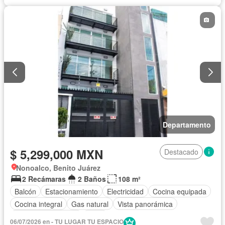
Departamento
$ 5,299,000 MXN
Destacado
Nonoalco, Benito Juárez
2 Recámaras
2 Baños
108 m²
Balcón
Estacionamiento
Electricidad
Cocina equipada
Cocina integral
Gas natural
Vista panorámica
Televisión por cable
Agua
06/07/2026 en - TU LUGAR TU ESPACIO