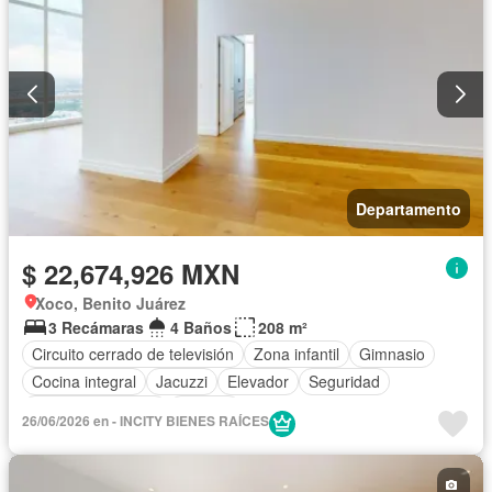
Departamento
$ 22,674,926 MXN
Xoco, Benito Juárez
3 Recámaras
4 Baños
208 m²
Circuito cerrado de televisión
Zona infantil
Gimnasio
Cocina integral
Jacuzzi
Elevador
Seguridad
Cuarto de servicio
Terraza
26/06/2026 en - INCITY BIENES RAÍCES