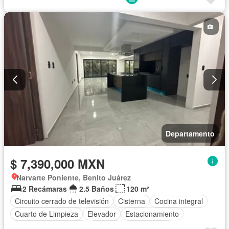
Departamento
$ 7,390,000 MXN
Narvarte Poniente, Benito Juárez
2 Recámaras
2.5 Baños
120 m²
Circuito cerrado de televisión
Cisterna
Cocina integral
Cuarto de Limpieza
Elevador
Estacionamiento
Recámara con closet
Terraza
Sin amueblar