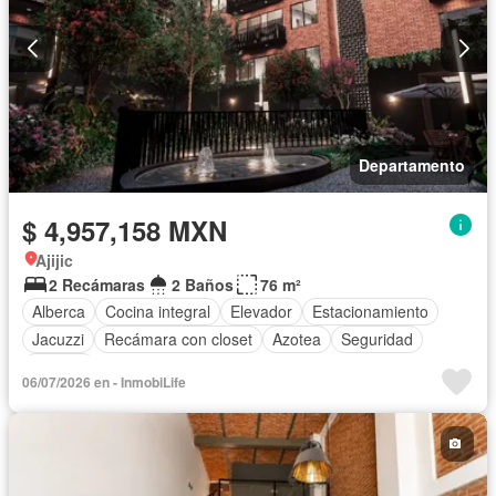
Departamento
$ 4,957,158 MXN
Ajijic
2 Recámaras
2 Baños
76 m²
Alberca
Cocina integral
Elevador
Estacionamiento
Jacuzzi
Recámara con closet
Azotea
Seguridad
Terraza
06/07/2026 en - InmobiLife