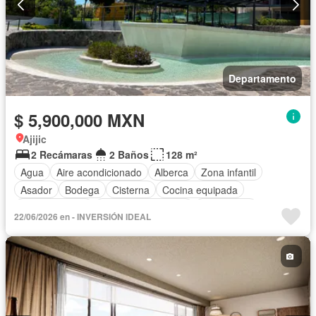
Departamento
$ 5,900,000 MXN
Ajijic
2 Recámaras
2 Baños
128 m²
Agua
Aire acondicionado
Alberca
Zona infantil
Asador
Bodega
Cisterna
Cocina equipada
Cocina integral
Cuarto de Limpieza
Electricidad
22/06/2026 en - INVERSIÓN IDEAL
Elevador
Estacionamiento
Gas natural
Jardín
Recámara con closet
Seguridad
Terraza
Vista panorámica
Zonas verdes
Sin amueblar