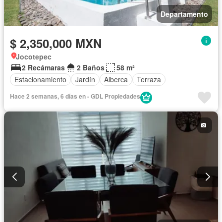
Departamento
$ 2,350,000 MXN
Jocotepec
2 Recámaras
2 Baños
58 m²
Estacionamiento
Jardín
Alberca
Terraza
Hace 2 semanas, 6 días en - GDL Propiedades