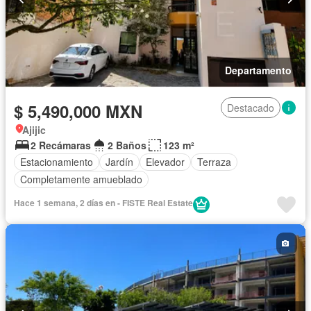
Departamento
$ 5,490,000 MXN
Destacado
Ajijic
2 Recámaras
2 Baños
123 m²
Estacionamiento
Jardín
Elevador
Terraza
Completamente amueblado
Hace 1 semana, 2 días en - FISTE Real Estate