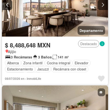
Departamento
$ 8,488,648 MXN
Destacado
Ajijic
3 Recámaras
3 Baños
141 m²
Alberca
Zona infantil
Cocina integral
Elevador
Estacionamiento
Jacuzzi
Recámara con closet
Seguridad
Terraza
08/07/2026 en - InmobiLife