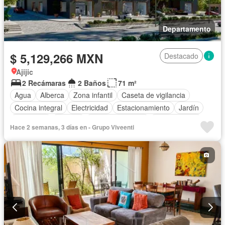
Departamento
$ 5,129,266 MXN
Destacado
Ajijic
2 Recámaras
2 Baños
71 m²
Agua
Alberca
Zona infantil
Caseta de vigilancia
Cocina integral
Electricidad
Estacionamiento
Jardín
Seguridad
Terraza
Vista panorámica
Zonas verdes
Hace 2 semanas, 3 días en - Grupo Viveenti
Sin amueblar