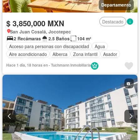
Departamento
$ 3,850,000 MXN
Destacado
San Juan Cosalá, Jocotepec
2 Recámaras
2.5 Baños
104 m²
Acceso para personas con discapacidad
Agua
Aire acondicionado
Alberca
Zona infantil
Asador
Balcón
Bodega
Calefacción
Caseta de vigilancia
Hace 1 día, 18 horas en - Tuchmann Inmobiliaria
Circuito cerrado de televisión
Cisterna
Cocina equipada
Cocina integral
Cuarto de Limpieza
Electricidad
Elevador
Estacionamiento
Gas natural
Gimnasio
Internet
Jacuzzi
Jardín
Recámara con closet
Sala polivalente
Seguridad
Televisión por cable
Terraza
Vista panorámica
Zonas verdes
Completamente amueblado