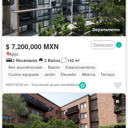
Departamento
$ 7,200,000 MXN
Destacado
Ajijic
2 Recámaras
2 Baños
142 m²
Aire acondicionado
Balcón
Estacionamiento
Cocina equipada
Jardín
Elevador
Alberca
Terraza
Completamente amueblado
06/07/2026 en - Trasciende grupo inmobiliario