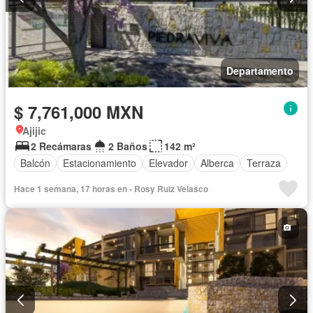
Departamento
$ 7,761,000 MXN
Ajijic
2 Recámaras
2 Baños
142 m²
Balcón
Estacionamiento
Elevador
Alberca
Terraza
Hace 1 semana, 17 horas en - Rosy Ruiz Velasco