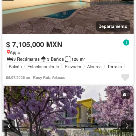
Departamento
$ 7,105,000 MXN
Ajijic
3 Recámaras
3 Baños
128 m²
Balcón
Estacionamiento
Elevador
Alberca
Terraza
06/07/2026 en - Rosy Ruiz Velasco