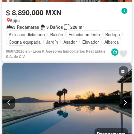
$ 8,890,000 MXN
Ajijic
3 Recámaras
3 Baños
228 m²
Aire acondicionado
Balcón
Estacionamiento
Bodega
Cocina equipada
Jardín
Asador
Elevador
Alberca
Terraza
06/07/2026 en - León & Asesores Inmobiliarios Real Estate
S.A. de C.V.
Departamento