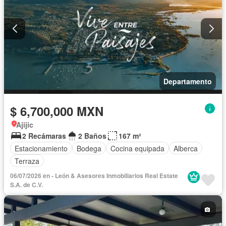
Departamento
$ 6,700,000 MXN
Ajijic
2 Recámaras
2 Baños
167 m²
Estacionamiento
Bodega
Cocina equipada
Alberca
Terraza
06/07/2026 en - León & Asesores Inmobiliarios Real Estate
S.A. de C.V.