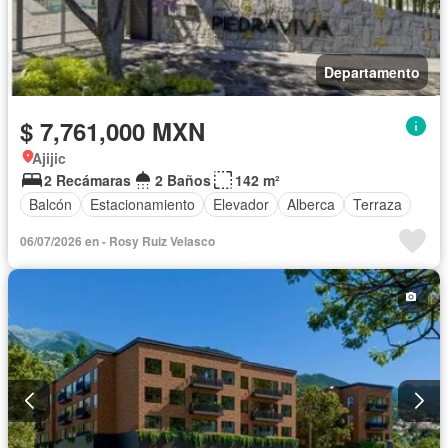
Departamento
$ 7,761,000 MXN
Ajijic
2 Recámaras
2 Baños
142 m²
Balcón
Estacionamiento
Elevador
Alberca
Terraza
06/07/2026 en - Rosy Ruiz Velasco