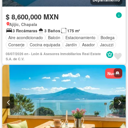
$ 8,600,000 MXN
Ajijic, Chapala
3 Recámaras
3 Baños
175 m²
Aire acondicionado
Balcón
Estacionamiento
Bodega
Conserje
Cocina equipada
Jardín
Asador
Jacuzzi
Elevador
Alberca
Terraza
08/07/2026 en - León & Asesores Inmobiliarios Real Estate
S.A. de C.V.
Nuevo