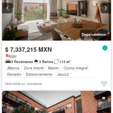
Departamento
$ 7,337,215 MXN
Ajijic
3 Recámaras
3 Baños
113 m²
Alberca
Zona infantil
Balcón
Cocina integral
Elevador
Estacionamiento
Jacuzzi
Recámara con closet
Azotea
Seguridad
Terraza
06/07/2026 en - InmobiLife