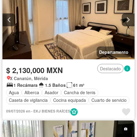
Departamento
$ 2,130,000 MXN
Destacado
X Canatún, Mérida
1 Recámara
1.5 Baños
61 m²
Agua
Alberca
Asador
Cancha de tenis
Caseta de vigilancia
Cocina equipada
Cuarto de servicio
Electricidad
Estacionamiento
Gimnasio
09/07/2026 en - EKJ BIENES RAÍCES
Recámara con closet
Sala polivalente
Seguridad
Vista panorámica
Sin amueblar