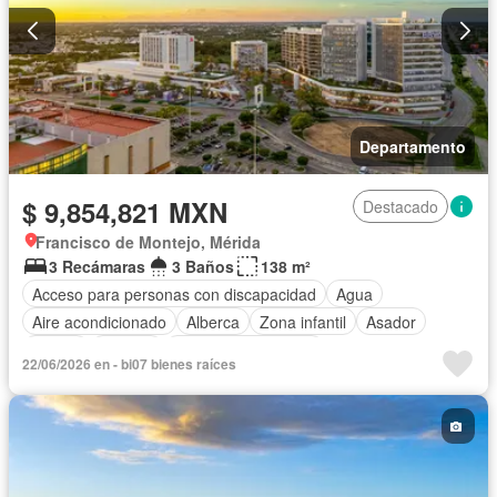
Departamento
$ 9,854,821 MXN
Destacado
Francisco de Montejo, Mérida
3 Recámaras
3 Baños
138 m²
Acceso para personas con discapacidad
Agua
Aire acondicionado
Alberca
Zona infantil
Asador
Balcón
Bodega
Caseta de vigilancia
22/06/2026 en - bi07 bienes raíces
Circuito cerrado de televisión
Cisterna
Cocina equipada
Cocina integral
Conserje
Cuarto de Limpieza
Electricidad
Elevador
Estacionamiento
Gimnasio
Internet
Jardín
Despacho
Recámara con closet
Sala polivalente
Seguridad
Terraza
Vista panorámica