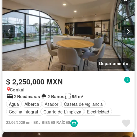
Terraza
Vista panorámica
Wifi
Zonas verdes
Sin amueblar
Departamento
$ 2,250,000 MXN
Conkal
2 Recámaras
2 Baños
95 m²
Agua
Alberca
Asador
Caseta de vigilancia
Cocina integral
Cuarto de Limpieza
Electricidad
Estacionamiento
Jardín
Sala polivalente
Seguridad
22/06/2026 en - EKJ BIENES RAÍCES
Zonas verdes
Sin amueblar