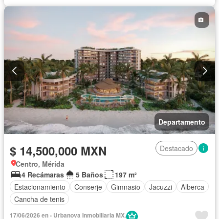
Departamento
$ 14,500,000 MXN
Destacado
Centro, Mérida
4 Recámaras
5 Baños
197 m²
Estacionamiento
Conserje
Gimnasio
Jacuzzi
Alberca
Cancha de tenis
17/06/2026 en - Urbanova Inmobiliaria MX.