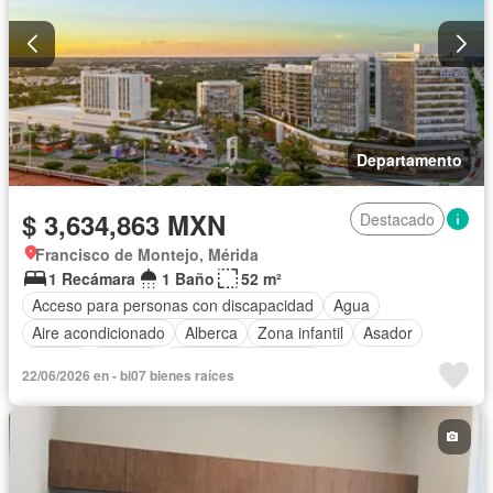
Wifi
Zonas verdes
Departamento
$ 3,634,863 MXN
Destacado
Francisco de Montejo, Mérida
1 Recámara
1 Baño
52 m²
Acceso para personas con discapacidad
Agua
Aire acondicionado
Alberca
Zona infantil
Asador
Balcón
Bodega
Caseta de vigilancia
22/06/2026 en - bi07 bienes raíces
Circuito cerrado de televisión
Cisterna
Cocina equipada
Cocina integral
Conserje
Cuarto de Limpieza
Electricidad
Elevador
Estacionamiento
Gimnasio
Internet
Jardín
Despacho
Recámara con closet