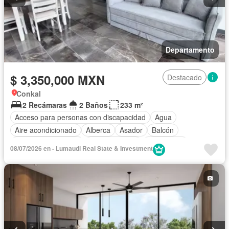
Departamento
$ 3,350,000 MXN
Destacado
Conkal
2 Recámaras
2 Baños
233 m²
Acceso para personas con discapacidad
Agua
Aire acondicionado
Alberca
Asador
Balcón
Caseta de vigilancia
Cocina integral
Electricidad
08/07/2026 en - Lumaudi Real State & Investment
Elevador
Estacionamiento
Gimnasio
Internet
Despacho
Recámara con closet
Seguridad
Terraza
Vista panorámica
Wifi