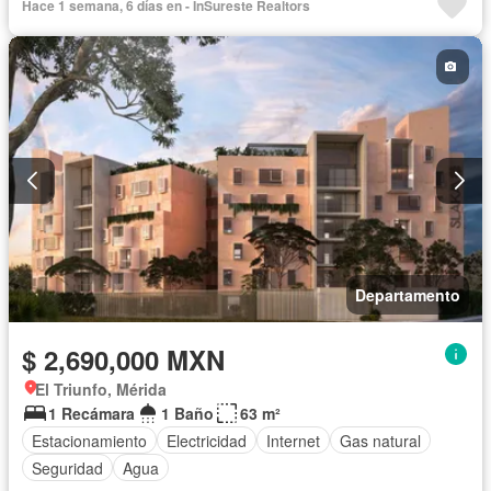
Hace 1 semana, 6 días en - InSureste Realtors
Jardín
Sala polivalente
Seguridad
Terraza
Zonas verdes
Sin amueblar
Departamento
$ 2,690,000 MXN
El Triunfo, Mérida
1 Recámara
1 Baño
63 m²
Estacionamiento
Electricidad
Internet
Gas natural
Seguridad
Agua