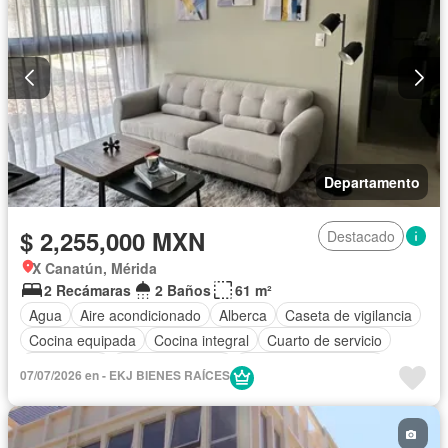
Departamento
$ 2,255,000 MXN
Destacado
X Canatún, Mérida
2 Recámaras
2 Baños
61 m²
Agua
Aire acondicionado
Alberca
Caseta de vigilancia
Cocina equipada
Cocina integral
Cuarto de servicio
Electricidad
Estacionamiento
Recámara con closet
07/07/2026 en - EKJ BIENES RAÍCES
Seguridad
Terraza
Sin amueblar