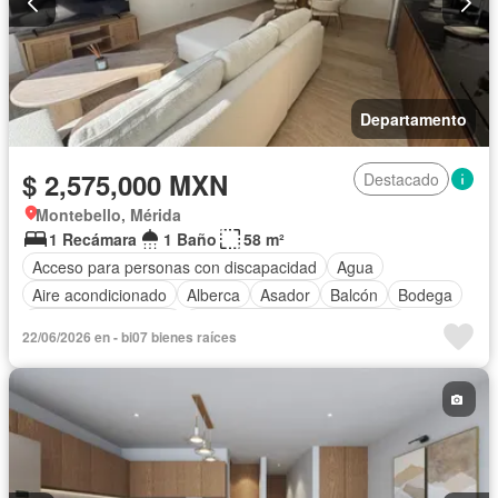
Departamento
$ 2,575,000 MXN
Destacado
Montebello, Mérida
1 Recámara
1 Baño
58 m²
Acceso para personas con discapacidad
Agua
Aire acondicionado
Alberca
Asador
Balcón
Bodega
Caseta de vigilancia
Circuito cerrado de televisión
22/06/2026 en - bi07 bienes raíces
Cocina equipada
Cocina integral
Conserje
Electricidad
Elevador
Estacionamiento
Gimnasio
Internet
Despacho
Recámara con closet
Seguridad
Televisión por cable
Terraza
Vista panorámica
Wifi
Completamente amueblado