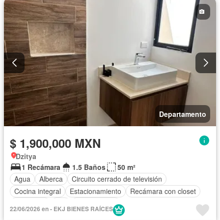
Cocina integral
Cuarto de Limpieza
Electricidad
Elevador
Estacionamiento
Gimnasio
Internet
Recámara con closet
Sala polivalente
Seguridad
Terraza
Vista panorámica
Sin amueblar
Departamento
$ 1,900,000 MXN
Dzitya
1 Recámara
1.5 Baños
50 m²
Agua
Alberca
Circuito cerrado de televisión
Cocina integral
Estacionamiento
Recámara con closet
Seguridad
Wifi
Sin amueblar
22/06/2026 en - EKJ BIENES RAÍCES