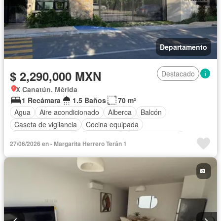
Departamento
$ 2,290,000 MXN
Destacado
X Canatún, Mérida
1 Recámara
1.5 Baños
70 m²
Agua
Aire acondicionado
Alberca
Balcón
Caseta de vigilancia
Cocina equipada
Cuarto de Limpieza
Electricidad
Estacionamiento
27/06/2026 en - Margarita Herrero Terán 1
Terraza
Zonas verdes
Conserje
Permite mascotas
Permite niños
Parcialmente amueblado