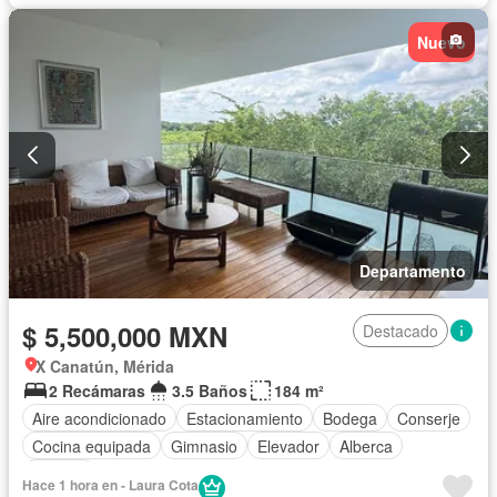
Nuevo
Departamento
$ 5,500,000 MXN
Destacado
X Canatún, Mérida
2 Recámaras
3.5 Baños
184 m²
Aire acondicionado
Estacionamiento
Bodega
Conserje
Cocina equipada
Gimnasio
Elevador
Alberca
Terraza
Hace 1 hora en - Laura Cota