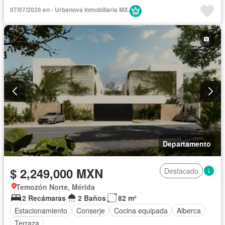
07/07/2026 en - Urbanova Inmobiliaria MX.
Departamento
$ 2,249,000 MXN
Destacado
Temozón Norte, Mérida
2 Recámaras
2 Baños
82 m²
Estacionamiento
Conserje
Cocina equipada
Alberca
Terraza