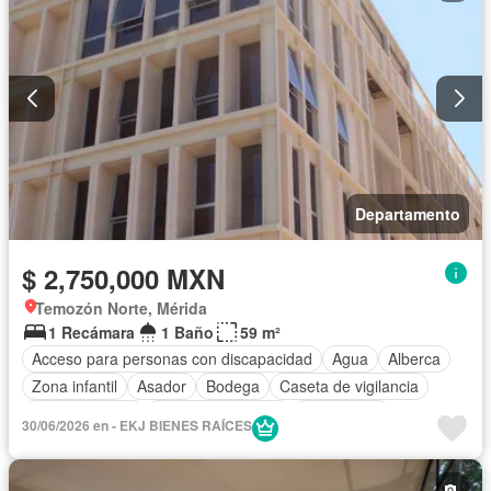
Departamento
$ 2,750,000 MXN
Temozón Norte, Mérida
1 Recámara
1 Baño
59 m²
Acceso para personas con discapacidad
Agua
Alberca
Zona infantil
Asador
Bodega
Caseta de vigilancia
Cocina integral
Cuarto de servicio
Electricidad
30/06/2026 en - EKJ BIENES RAÍCES
Elevador
Estacionamiento
Gimnasio
Internet
Jardín
Recámara con closet
Sala polivalente
Seguridad