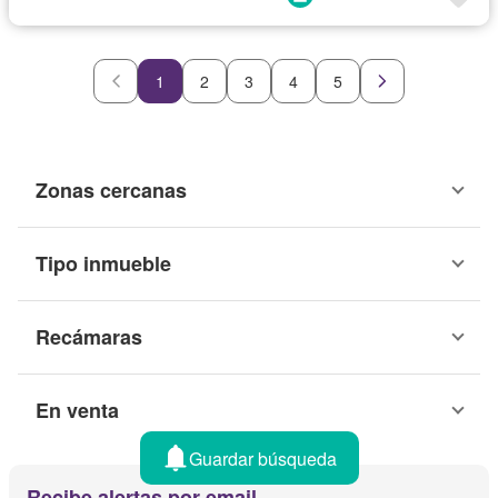
1
2
3
4
5
Zonas cercanas
Tipo inmueble
Recámaras
En venta
Guardar búsqueda
Recibe alertas por email