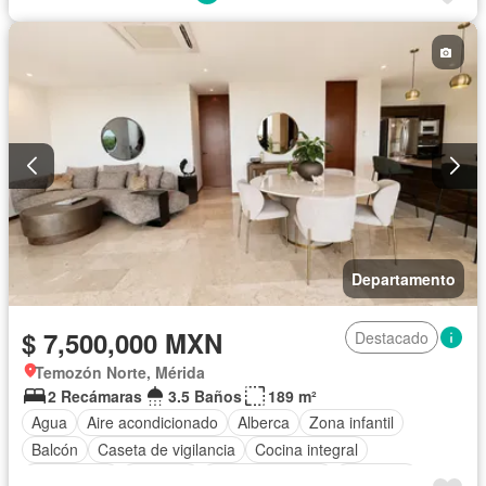
Departamento
$ 7,500,000 MXN
Destacado
Temozón Norte, Mérida
2 Recámaras
3.5 Baños
189 m²
Agua
Aire acondicionado
Alberca
Zona infantil
Balcón
Caseta de vigilancia
Cocina integral
Electricidad
Elevador
Estacionamiento
Gimnasio