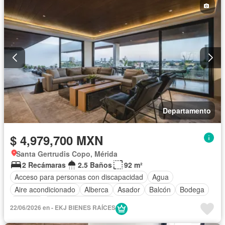
Departamento
$ 4,979,700 MXN
Santa Gertrudis Copo, Mérida
2 Recámaras
2.5 Baños
92 m²
Acceso para personas con discapacidad
Agua
Aire acondicionado
Alberca
Asador
Balcón
Bodega
Bodega
Caseta de vigilancia
22/06/2026 en - EKJ BIENES RAÍCES
Circuito cerrado de televisión
Cocina equipada