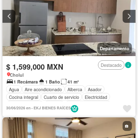
Sala polivalente
Seguridad
Terraza
Vista panorámica
Wifi
Zonas verdes
Departamento
$ 1,599,000 MXN
Destacado
Cholul
1 Recámara
1 Baño
41 m²
Agua
Aire acondicionado
Alberca
Asador
Cocina integral
Cuarto de servicio
Electricidad
Estacionamiento
Internet
Recámara con closet
30/06/2026 en - EKJ BIENES RAÍCES
Seguridad
Terraza
Wifi
Zonas verdes
Sin amueblar