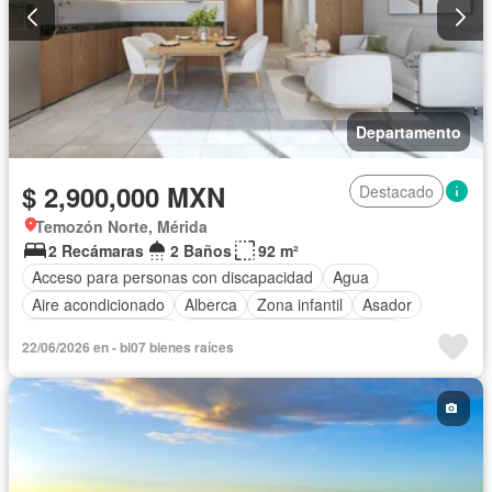
Departamento
$ 2,900,000 MXN
Destacado
Temozón Norte, Mérida
2 Recámaras
2 Baños
92 m²
Acceso para personas con discapacidad
Agua
Aire acondicionado
Alberca
Zona infantil
Asador
Caseta de vigilancia
Circuito cerrado de televisión
22/06/2026 en - bi07 bienes raíces
Cuarto de Limpieza
Electricidad
Estacionamiento
Gimnasio
Internet
Jardín
Sala polivalente
Seguridad
Terraza
Wifi
Zonas verdes