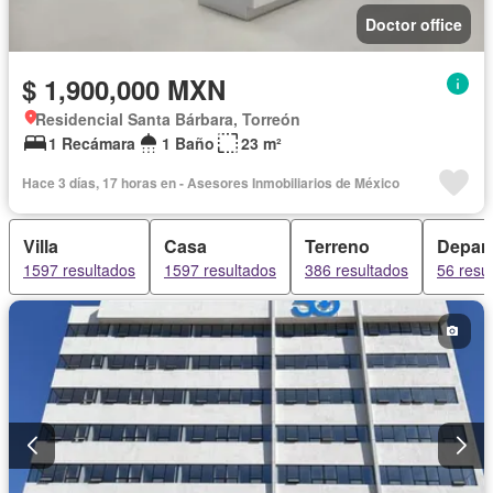
Doctor office
$ 1,900,000 MXN
Residencial Santa Bárbara, Torreón
1 Recámara
1 Baño
23 m²
Hace 3 días, 17 horas en - Asesores Inmobiliarios de México
Villa
Casa
Terreno
Depar
1597 resultados
1597 resultados
386 resultados
56 resu