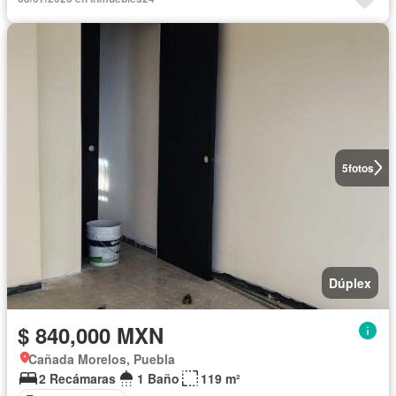
5
fotos
Dúplex
$ 840,000 MXN
Cañada Morelos, Puebla
2 Recámaras
1 Baño
119 m²