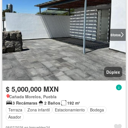
6
fotos
Dúplex
$ 5,000,000 MXN
Cañada Morelos, Puebla
3 Recámaras
2 Baños
192 m²
Terraza
Zona infantil
Estacionamiento
Bodega
Asador
08/07/2026 en Inmuebles24