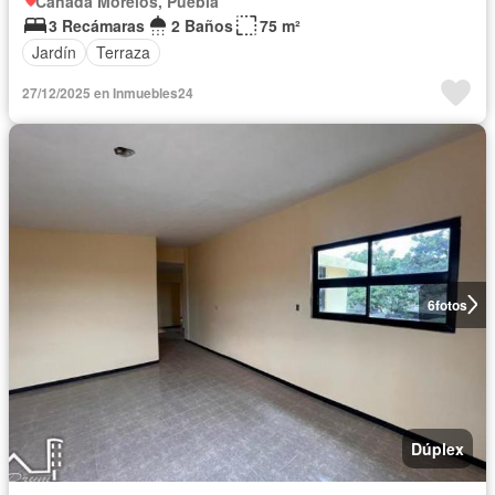
Cañada Morelos, Puebla
3 Recámaras
2 Baños
75 m²
Jardín
Terraza
27/12/2025 en Inmuebles24
6
fotos
Dúplex