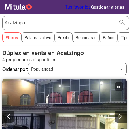
Tus favoritos
Gestionar alertas
Filtros
Palabras clave
Precio
Recámaras
Baños
Tipo
Dúplex en venta en Acatzingo
4 propiedades disponibles
Ordenar por:
Popularidad