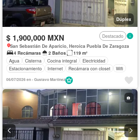
Dúplex
$ 1,900,000 MXN
Destacado
San Sebastián De Aparicio, Heroica Puebla De Zaragoza
4 Recámaras
2 Baños
119 m²
Agua
Cisterna
Cocina integral
Electricidad
Estacionamiento
Internet
Recámara con closet
Wifi
Sin amueblar
06/07/2026 en - Gustavo Martinez