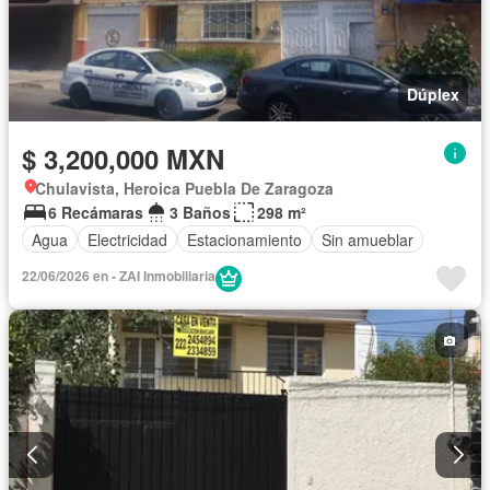
Dúplex
$ 3,200,000 MXN
Chulavista, Heroica Puebla De Zaragoza
6 Recámaras
3 Baños
298 m²
Agua
Electricidad
Estacionamiento
Sin amueblar
22/06/2026 en - ZAI Inmobiliaria