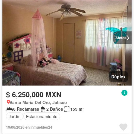
6
fotos
Dúplex
$ 6,250,000 MXN
Santa María Del Oro, Jalisco
6 Recámaras
2 Baños
155 m²
Jardín
Estacionamiento
19/06/2026 en Inmuebles24