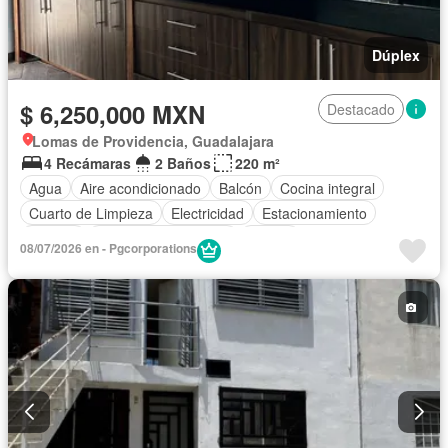
Dúplex
$ 6,250,000 MXN
Destacado
Lomas de Providencia, Guadalajara
4 Recámaras
2 Baños
220 m²
Agua
Aire acondicionado
Balcón
Cocina integral
Cuarto de Limpieza
Electricidad
Estacionamiento
Internet
Recámara con closet
Azotea
08/07/2026 en - Pgcorporations
Televisión por cable
Terraza
Vista panorámica
Wifi
Completamente amueblado