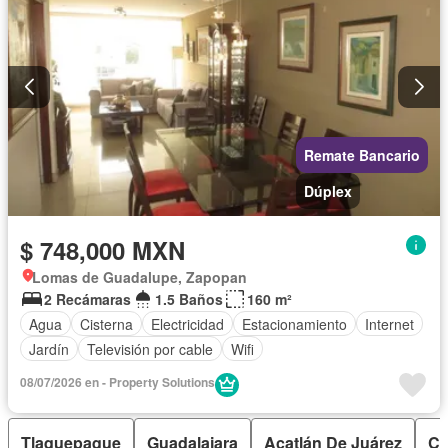
Remate Bancario
Dúplex
$ 748,000 MXN
Lomas de Guadalupe, Zapopan
2 Recámaras
1.5 Baños
160 m²
Agua
Cisterna
Electricidad
Estacionamiento
Internet
Jardín
Televisión por cable
Wifi
08/07/2026 en - Property Solutions
Tlaquepaque
Guadalajara
Acatlán De Juárez
Cu