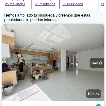
25 resultados
25 resultados
25 resultados
25 
Hemos ampliado tu búsqueda y creemos que estas
propiedades te podrían interesar
6
fotos
Dúplex