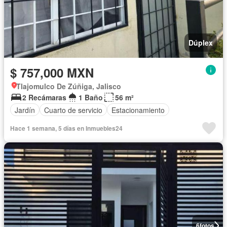
Dúplex
$ 757,000 MXN
Tlajomulco De Zúñiga, Jalisco
2 Recámaras
1 Baño
56 m²
Jardín
Cuarto de servicio
Estacionamiento
Hace 1 semana, 5 días en Inmuebles24
6
fotos