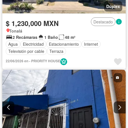
Dúplex
$ 1,230,000 MXN
Destacado
Tonalá
2 Recámaras
1 Baño
48 m²
Agua
Electricidad
Estacionamiento
Internet
Televisión por cable
Terraza
22/06/2026 en - PRIORITY HOUSE