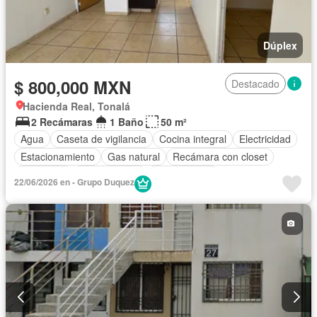
Dúplex
$ 800,000 MXN
Destacado
Hacienda Real, Tonalá
2 Recámaras
1 Baño
50 m²
Agua
Caseta de vigilancia
Cocina integral
Electricidad
Estacionamiento
Gas natural
Recámara con closet
Seguridad
Zonas verdes
Sin amueblar
22/06/2026 en - Grupo Duquez