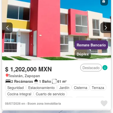
Remate Bancario
Dúplex
$ 1,202,000 MXN
Destacado
Tesistán, Zapopan
2 Recámaras
1 Baño
61 m²
Seguridad
Estacionamiento
Jardín
Cisterna
Terraza
Cocina integral
Cuarto de servicio
Acceso para personas con discapacidad
Cocina equipada
08/07/2026 en - Boom zona inmobiliaria
Zona infantil
Internet
Circuito cerrado de televisión
Electricidad
Agua
Televisión por cable
Gas natural