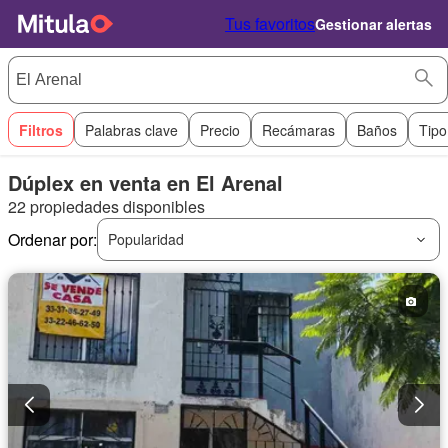
Tus favoritos
Gestionar alertas
Filtros
Palabras clave
Precio
Recámaras
Baños
Tipo
Dúplex en venta en El Arenal
22 propiedades disponibles
Ordenar por:
Popularidad