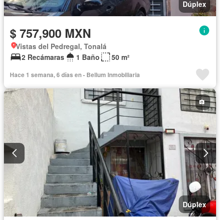
Dúplex
$ 757,900 MXN
Vistas del Pedregal, Tonalá
2 Recámaras
1 Baño
50 m²
Hace 1 semana, 6 días en - Bellum Inmobiliaria
Dúplex