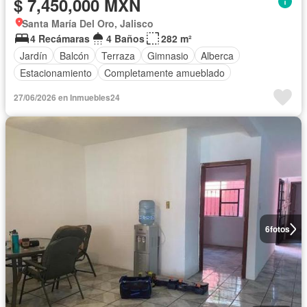
$ 7,450,000 MXN
Santa María Del Oro, Jalisco
4 Recámaras
4 Baños
282 m²
Jardín
Balcón
Terraza
Gimnasio
Alberca
Estacionamiento
Completamente amueblado
27/06/2026 en Inmuebles24
6
fotos