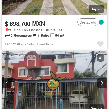
Dúplex
$ 698,700 MXN
Destacado
Valle de Los Encinos, Quinta Jesu
2 Recámaras
1 Baño
50 m²
22/06/2026 en - Bellum Inmobiliaria
Dúplex