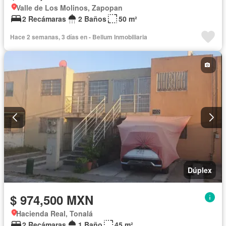
Valle de Los Molinos, Zapopan
2 Recámaras
2 Baños
50 m²
Hace 2 semanas, 3 días en - Bellum Inmobiliaria
Dúplex
$ 974,500 MXN
Hacienda Real, Tonalá
2 Recámaras
1 Baño
45 m²