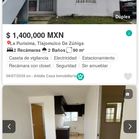
Dúplex
$ 1,400,000 MXN
La Purísima, Tlajomulco De Zúñiga
2 Recámaras
2 Baños
90 m²
Caseta de vigilancia
Electricidad
Estacionamiento
Recámara con closet
Seguridad
Sin amueblar
06/07/2026 en - Altidia Casa Inmobiliaria