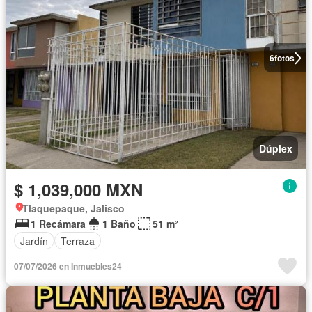
6
fotos
Dúplex
$ 1,039,000 MXN
Tlaquepaque, Jalisco
1 Recámara
1 Baño
51 m²
Jardín
Terraza
07/07/2026 en Inmuebles24