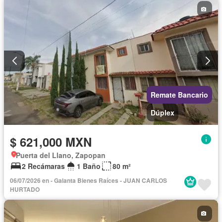
Asador
Zonas verdes
Caseta de vigilancia
Remate Bancario
Dúplex
$ 621,000 MXN
Puerta del Llano, Zapopan
2 Recámaras
1 Baño
80 m²
06/07/2026 en - Galanta Bienes Raíces - JUAN CARLOS
HURTADO