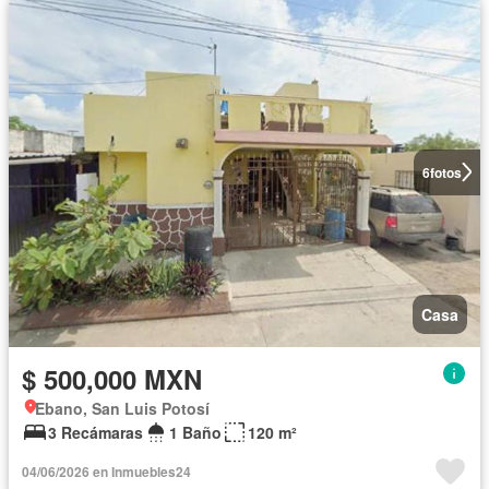
6
fotos
Casa
$ 500,000 MXN
Ebano, San Luis Potosí
3 Recámaras
1 Baño
120 m²
04/06/2026 en Inmuebles24