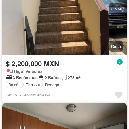
6
fotos
Casa
$ 2,200,000 MXN
El Higo, Veracruz
3 Recámaras
2 Baños
273 m²
Balcón
Terraza
Bodega
09/05/2026 en Inmuebles24