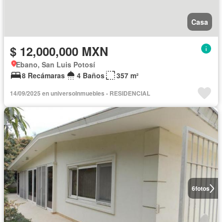
Casa
$ 12,000,000 MXN
Ebano, San Luis Potosí
8 Recámaras
4 Baños
357 m²
14/09/2025 en universoInmuebles - RESIDENCIAL
6
fotos