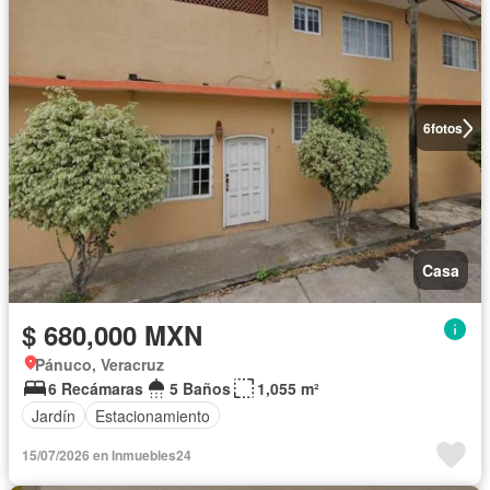
6
fotos
Casa
$ 680,000 MXN
Pánuco, Veracruz
6 Recámaras
5 Baños
1,055 m²
Jardín
Estacionamiento
15/07/2026 en Inmuebles24