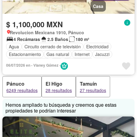
Casa
$ 1,100,000 MXN
Revolucion Mexicana 1910, Pánuco
4 Recámaras
2.5 Baños
180 m²
Agua
Circuito cerrado de televisión
Electricidad
Estacionamiento
Gas natural
Internet
Jacuzzi
Televisión por cable
Wifi
Sin amueblar
06/07/2026 en - Vianey Gómez -
Pánuco
El Higo
Tamuín
6249 resultados
28 resultados
27 resultados
Hemos ampliado tu búsqueda y creemos que estas
propiedades te podrían interesar