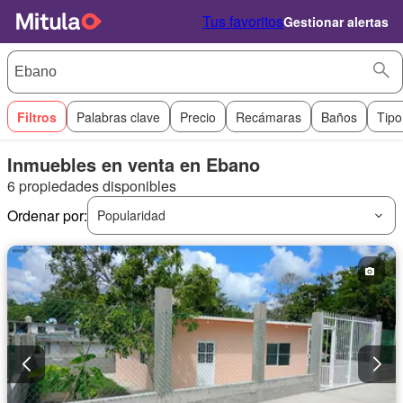
Tus favoritos
Gestionar alertas
Filtros
Palabras clave
Precio
Recámaras
Baños
Tipo
Inmuebles en venta en Ebano
6 propiedades disponibles
Ordenar por:
Popularidad