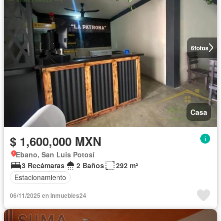
6
fotos
Casa
$ 1,600,000 MXN
Ebano, San Luis Potosí
3 Recámaras
2 Baños
292 m²
Estacionamiento
06/11/2025 en Inmuebles24