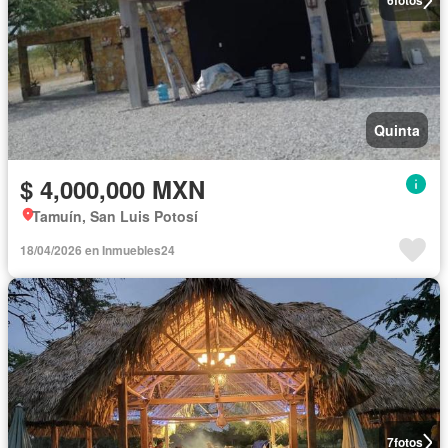
6
fotos
Quinta
$ 4,000,000 MXN
Tamuín, San Luis Potosí
18/04/2026 en Inmuebles24
7
fotos