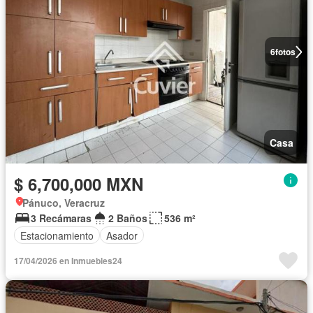
6
fotos
Casa
$ 6,700,000 MXN
Pánuco, Veracruz
3 Recámaras
2 Baños
536 m²
Estacionamiento
Asador
17/04/2026 en Inmuebles24