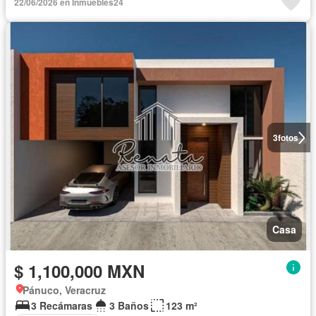
22/06/2026 en Inmuebles24
3
fotos
Casa
$ 1,100,000 MXN
Pánuco, Veracruz
3 Recámaras
3 Baños
123 m²