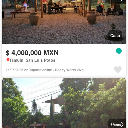
Casa
$ 4,000,000 MXN
Tamuín, San Luis Potosí
11/05/2026 en Tuportalonline - Realty World Viva
6
fotos