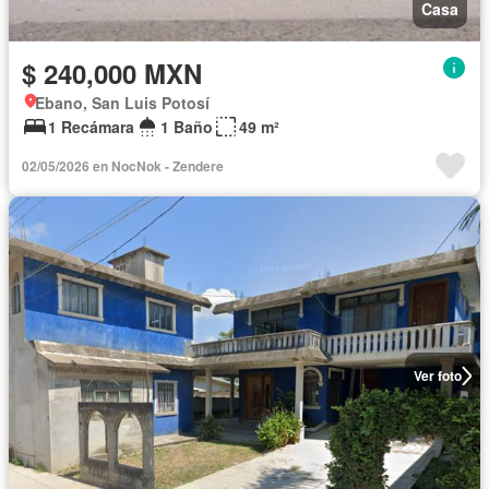
Casa
$ 240,000 MXN
Ebano, San Luis Potosí
1 Recámara
1 Baño
49 m²
02/05/2026 en NocNok - Zendere
Ver foto