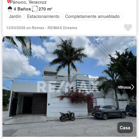
Pánuco, Veracruz
4 Baños
270 m²
Jardín
Estacionamiento
Completamente amueblado
12/03/2026 en Remax - RE/MAX Dreams
19
fotos
Casa