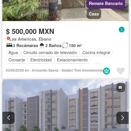
Remate Bancario
Casa
$ 500,000 MXN
Las Americas, Ebano
3 Recámaras
2 Baños
150 m²
Agua
Circuito cerrado de televisión
Cocina integral
Conserje
Electricidad
Estacionamiento
Recámara con closet
Televisión por cable
Wifi
03/06/2026 en - Armando Saenz - Golden Tree Investments
Sin amueblar