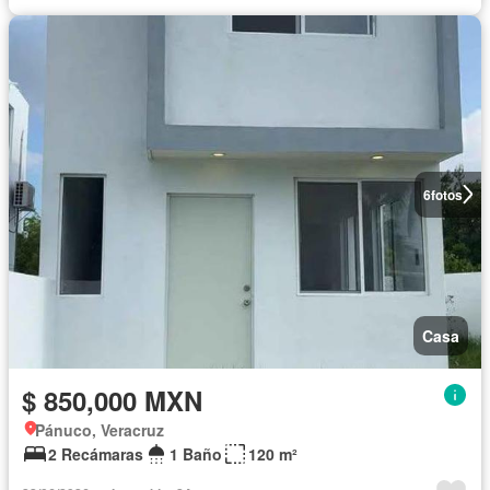
6
fotos
Casa
$ 850,000 MXN
Pánuco, Veracruz
2 Recámaras
1 Baño
120 m²