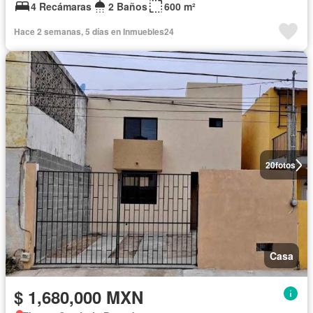
4 Recámaras
2 Baños
600 m²
Hace 2 semanas, 5 días en Inmuebles24
20
fotos
Casa
$ 1,680,000 MXN