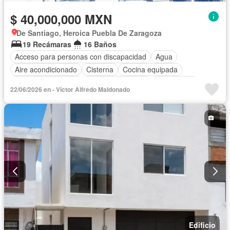
$ 40,000,000 MXN
De Santiago, Heroica Puebla De Zaragoza
19 Recámaras
16 Baños
Acceso para personas con discapacidad
Agua
Aire acondicionado
Cisterna
Cocina equipada
Cuarto de Limpieza
Cuarto de servicio
Electricidad
22/06/2026 en - Víctor Alfredo Maldonado
Estacionamiento
Internet
Sala polivalente
Wifi
Edificio