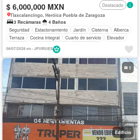
$ 6,000,000 MXN
Destacado
Tlaxcalancingo, Heróica Puebla de Zaragoza
3 Recámaras
4 Baños
Seguridad
Estacionamiento
Jardín
Cisterna
Alberca
Terraza
Cocina integral
Cuarto de servicio
Elevador
Gimnasio
Cocina equipada
Zona infantil
06/07/2026 en - JPVIRUES
Sala polivalente
Internet
Bodega
Electricidad
Circuito cerrado de televisión
Jacuzzi
Agua
1
Cuarto de Limpieza
Gas natural
Televisión por cable
Vista panorámica
Recámara con closet
Caseta de vigilancia
Edificio