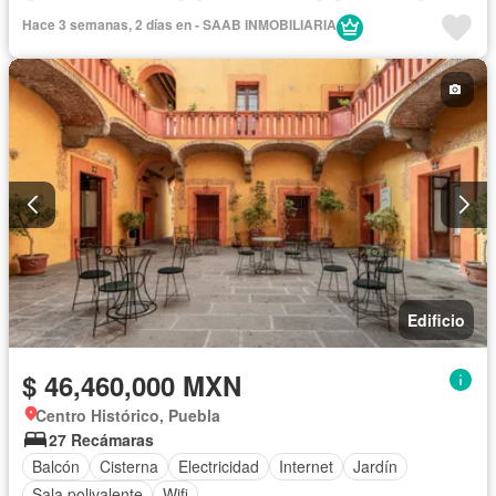
Recámara con closet
Cocina equipada
Electricidad
Hace 3 semanas, 2 días en - SAAB INMOBILIARIA
Agua
Internet
Televisión por cable
Gas natural
Despacho
Edificio
$ 46,460,000 MXN
Centro Histórico, Puebla
27 Recámaras
Balcón
Cisterna
Electricidad
Internet
Jardín
Sala polivalente
Wifi