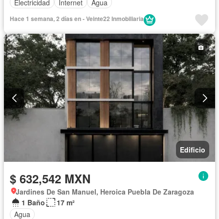
Electricidad
Internet
Agua
Hace 1 semana, 2 días en - Veinte22 Inmobiliaria
Edificio
$ 632,542 MXN
Jardines De San Manuel, Heroica Puebla De Zaragoza
1 Baño
17 m²
Agua