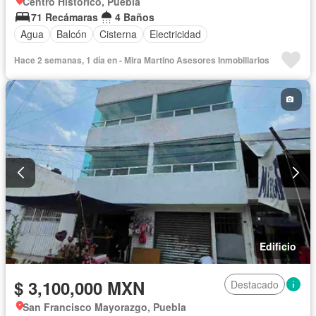
Centro Histórico, Puebla
71 Recámaras
4 Baños
Agua
Balcón
Cisterna
Electricidad
Hace 2 semanas, 1 día en - Mira Martino Asesores Inmobiliarios
Edificio
$ 3,100,000 MXN
Destacado
San Francisco Mayorazgo, Puebla