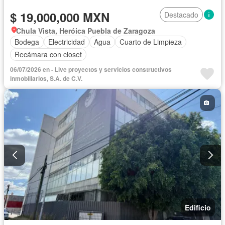
$ 19,000,000 MXN
Destacado
Chula Vista, Heróica Puebla de Zaragoza
Bodega
Electricidad
Agua
Cuarto de Limpieza
Recámara con closet
06/07/2026 en - Live proyectos y servicios constructivos
inmobiliarios, S.A. de C.V.
Edificio