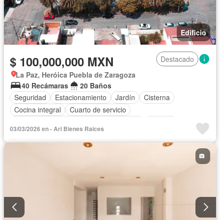
Edificio
$ 100,000,000 MXN
Destacado
La Paz, Heróica Puebla de Zaragoza
40 Recámaras
20 Baños
Seguridad
Estacionamiento
Jardín
Cisterna
Cocina integral
Cuarto de servicio
Acceso para personas con discapacidad
Internet
03/03/2026 en - Ari Bienes Raices
Sala polivalente
Circuito cerrado de televisión
Electricidad
Agua
Cuarto de Limpieza
Bodega
Zonas verdes
Wifi