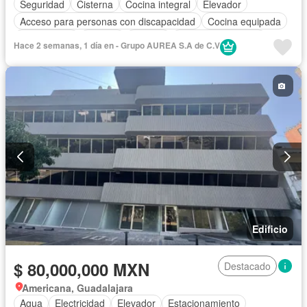
Seguridad
Cisterna
Cocina integral
Elevador
Acceso para personas con discapacidad
Cocina equipada
Zona infantil
Internet
Bodega
Aire acondicionado
Hace 2 semanas, 1 día en - Grupo AUREA S.A de C.V
Electricidad
Agua
Cuarto de Limpieza
Calefacción
Gas natural
Despacho
Edificio
$ 80,000,000 MXN
Destacado
Americana, Guadalajara
Agua
Electricidad
Elevador
Estacionamiento