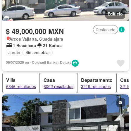
Edificio
$ 49,000,000 MXN
Destacado
Arcos Vallarta, Guadalajara
1 Recámara
21 Baños
Jardín
Sin amueblar
06/07/2026 en - Coldwell Banker Deluxe
Villa
Casa
Departamento
Casa
6346 resultados
6002 resultados
3219 resultados
3219 