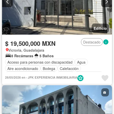
Edificio
$ 19,500,000 MXN
Destacado
Victoria, Guadalajara
8 Recámaras
5 Baños
Acceso para personas con discapacidad
Agua
Aire acondicionado
Bodega
Calefacción
Circuito cerrado de televisión
Cisterna
Cocina integral
26/05/2026 en - JPK EXPERIENCIA INMOBILIARIA
Electricidad
Estacionamiento
Despacho