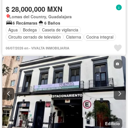
$ 28,000,000 MXN
Lomas del Country, Guadalajara
6 Recámaras
6 Baños
Agua
Bodega
Caseta de vigilancia
Circuito cerrado de televisión
Cisterna
Cocina integral
Cuarto de Limpieza
Cuarto de servicio
Electricidad
06/07/2026 en - VIVALTA INMOBILIARIA
Elevador
Estacionamiento
Gas natural
Internet
Despacho
Seguridad
Televisión por cable
Vista panorámica
Wifi
Edificio