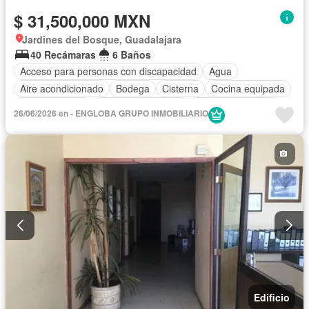
$ 31,500,000 MXN
Jardines del Bosque, Guadalajara
40 Recámaras
6 Baños
Acceso para personas con discapacidad
Agua
Aire acondicionado
Bodega
Cisterna
Cocina equipada
Cocina integral
Cuarto de Limpieza
Cuarto de servicio
26/06/2026 en - ENGLOBA GRUPO INMOBILIARIO
Electricidad
Estacionamiento
Gas natural
Internet
Jardín
Despacho
Sala polivalente
Televisión por cable
Terraza
Wifi
Edificio