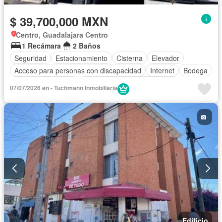
$ 39,700,000 MXN
Centro, Guadalajara Centro
1 Recámara
2 Baños
Seguridad
Estacionamiento
Cisterna
Elevador
Acceso para personas con discapacidad
Internet
Bodega
Aire acondicionado
Circuito cerrado de televisión
07/07/2026 en - Tuchmann Inmobiliaria
Electricidad
Azotea
Agua
Cuarto de Limpieza
Televisión por cable
Despacho
Vista panorámica
Caseta de vigilancia
Conserje
Edificio