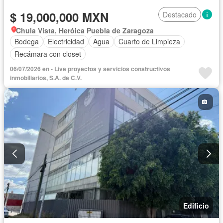
$ 19,000,000 MXN
Destacado
Chula Vista, Heróica Puebla de Zaragoza
Bodega
Electricidad
Agua
Cuarto de Limpieza
Recámara con closet
06/07/2026 en - Live proyectos y servicios constructivos
inmobiliarios, S.A. de C.V.
Edificio