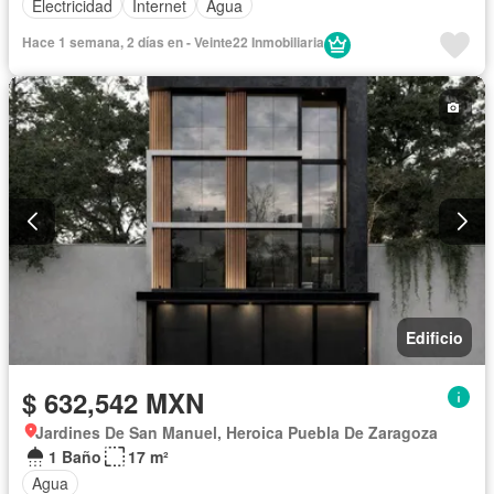
Electricidad
Internet
Agua
Hace 1 semana, 2 días en - Veinte22 Inmobiliaria
Edificio
$ 632,542 MXN
Jardines De San Manuel, Heroica Puebla De Zaragoza
1 Baño
17 m²
Agua