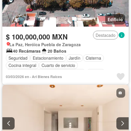
Edificio
$ 100,000,000 MXN
Destacado
La Paz, Heróica Puebla de Zaragoza
40 Recámaras
20 Baños
Seguridad
Estacionamiento
Jardín
Cisterna
Cocina integral
Cuarto de servicio
Acceso para personas con discapacidad
Internet
03/03/2026 en - Ari Bienes Raices
Sala polivalente
Circuito cerrado de televisión
Electricidad
Agua
Cuarto de Limpieza
Bodega
Zonas verdes
Wifi