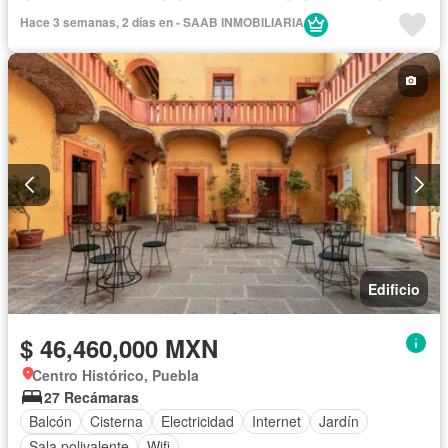
Recámara con closet
Cocina equipada
Electricidad
Hace 3 semanas, 2 días en - SAAB INMOBILIARIA
Agua
Internet
Televisión por cable
Gas natural
Despacho
Edificio
$ 46,460,000 MXN
Centro Histórico, Puebla
27 Recámaras
Balcón
Cisterna
Electricidad
Internet
Jardín
Sala polivalente
Wifi