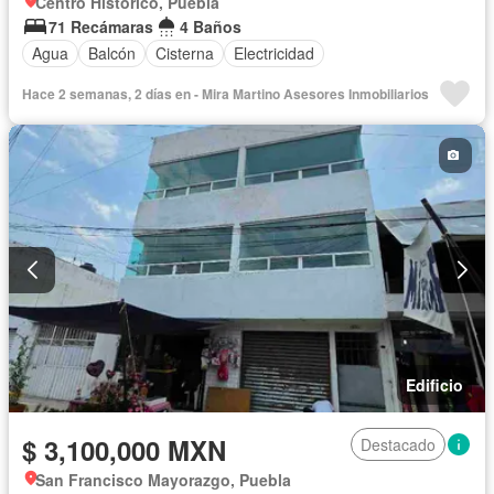
Centro Histórico, Puebla
71 Recámaras
4 Baños
Agua
Balcón
Cisterna
Electricidad
Hace 2 semanas, 2 días en - Mira Martino Asesores Inmobiliarios
Edificio
$ 3,100,000 MXN
Destacado
San Francisco Mayorazgo, Puebla