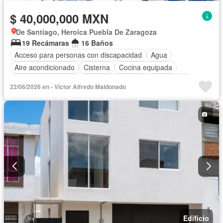
$ 40,000,000 MXN
De Santiago, Heroica Puebla De Zaragoza
19 Recámaras
16 Baños
Acceso para personas con discapacidad
Agua
Aire acondicionado
Cisterna
Cocina equipada
Cuarto de Limpieza
Cuarto de servicio
Electricidad
22/06/2026 en - Víctor Alfredo Maldonado
Estacionamiento
Internet
Sala polivalente
Wifi
Edificio