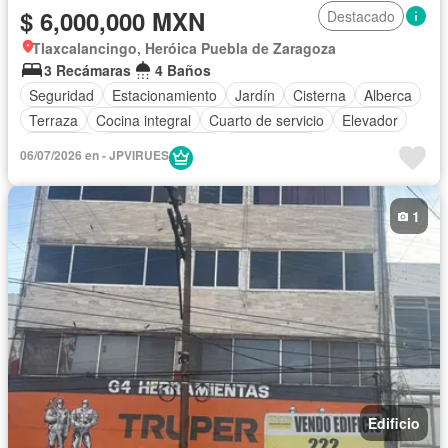
$ 6,000,000 MXN
Destacado
Tlaxcalancingo, Heróica Puebla de Zaragoza
3 Recámaras
4 Baños
Seguridad
Estacionamiento
Jardín
Cisterna
Alberca
Terraza
Cocina integral
Cuarto de servicio
Elevador
Gimnasio
Cocina equipada
Zona infantil
06/07/2026 en - JPVIRUES
Sala polivalente
Internet
Bodega
Electricidad
Circuito cerrado de televisión
Jacuzzi
Agua
1
Cuarto de Limpieza
Gas natural
Televisión por cable
Vista panorámica
Recámara con closet
Caseta de vigilancia
Edificio