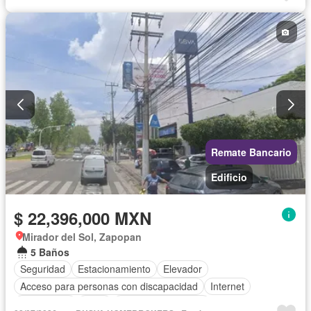
Cuarto de Limpieza
Televisión por cable
Gas natural
Despacho
Remate Bancario
Edificio
$ 22,396,000 MXN
Mirador del Sol, Zapopan
5 Baños
Seguridad
Estacionamiento
Elevador
Acceso para personas con discapacidad
Internet
Electricidad
Agua
Cuarto de Limpieza