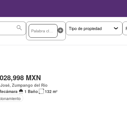
,028,998 MXN
 José, Zumpango del Río
Recámara
1 Baño
132 m²
cionamiento