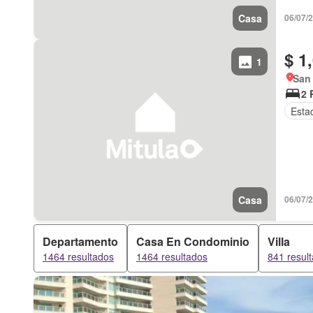
Casa
06/07/
$ 1
1
San
2 
Esta
Casa
06/07/
Departamento
Casa En Condominio
Villa
1464 resultados
1464 resultados
841 resul