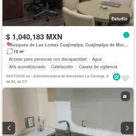
Estudio
$ 1,040,183 MXN
Bosques de Las Lomas Cuajimalpa, Cuajimalpa de Morelos
15 m²
Acceso para personas con discapacidad
Agua
Aire acondicionado
Calefacción
Caseta de vigilancia
Circuito cerrado de televisión
Cocina equipada
08/07/2026 en - Administradora de Inmuebles La Cienega, S
Electricidad
Elevador
Estacionamiento
Internet
de RL de CV
Despacho
Sala polivalente
Seguridad
Televisión por cable
Wifi