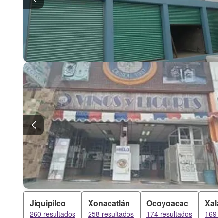
Jiquipilco
Xonacatlán
Ocoyoacac
Xal
260 resultados
258 resultados
174 resultados
169 