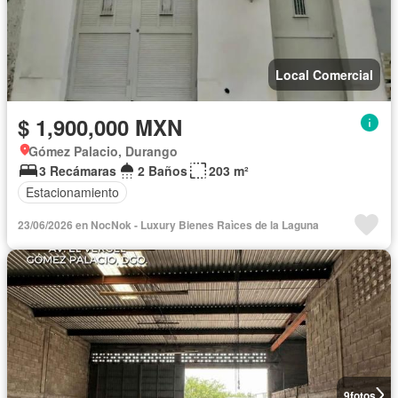
Local Comercial
$ 1,900,000 MXN
Gómez Palacio, Durango
3 Recámaras
2 Baños
203 m²
Estacionamiento
23/06/2026 en NocNok - Luxury Bienes Raìces de la Laguna
9
fotos