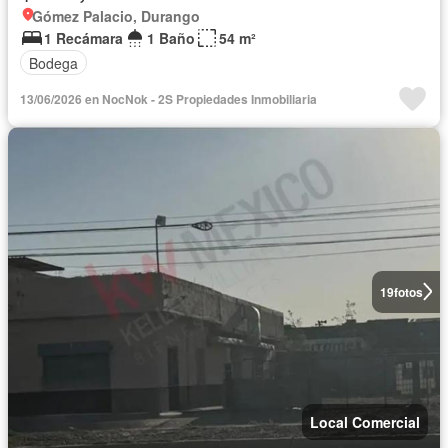
Gómez Palacio, Durango
1 Recámara
1 Baño
54 m²
Bodega
13/06/2026 en NocNok - 2S Propiedades Inmobiliaria
19
fotos
Local Comercial