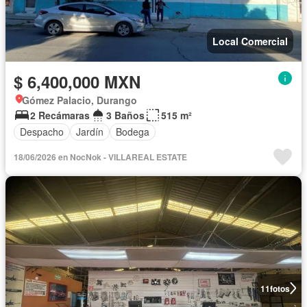
Local Comercial
$ 6,400,000 MXN
Gómez Palacio, Durango
2 Recámaras
3 Baños
515 m²
Despacho
Jardín
Bodega
18/06/2026 en NocNok - VILLAREAL ESTATE
11
fotos