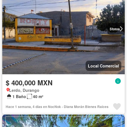
5
fotos
Local Comercial
$ 400,000 MXN
Lerdo, Durango
1 Baño
40 m²
Hace 1 semana, 4 días en NocNok - Diana Morán Bienes Raíces