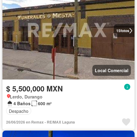
15
fotos
Local Comercial
$ 5,500,000 MXN
Lerdo, Durango
4 Baños
600 m²
Despacho
26/06/2026 en Remax - RE/MAX Laguna