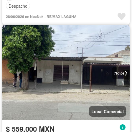
Despacho
28/06/2026 en NocNok - RE/MAX LAGUNA
7
fotos
Local Comercial
$ 559,000 MXN