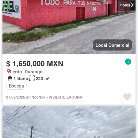
7
fotos
Local Comercial
$ 1,650,000 MXN
Lerdo, Durango
1 Baño
223 m²
Bodega
07/02/2026 en NocNok - INVIERTE LAGUNA