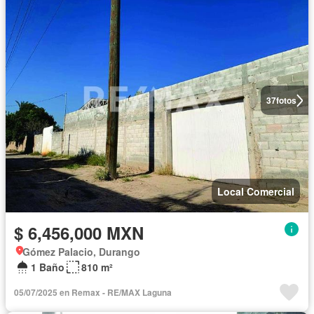
37
fotos
Local Comercial
$ 6,456,000 MXN
Gómez Palacio, Durango
1 Baño
810 m²
05/07/2025 en Remax - RE/MAX Laguna