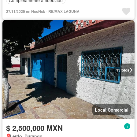
Completamente amueblado
27/11/2025 en NocNok - RE/MAX LAGUNA
13
fotos
Local Comercial
$ 2,500,000 MXN
Lerdo, Durango