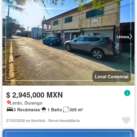
14
fotos
Local Comercial
$ 2,945,000 MXN
Lerdo, Durango
3 Recámaras
1 Baño
305 m²
27/03/2026 en NocNok - Revot Inmobiliaria