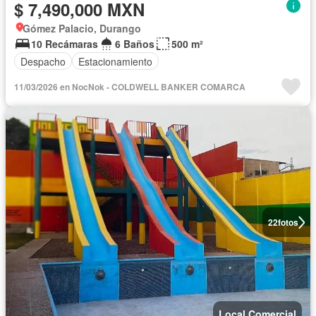
$ 7,490,000 MXN
Gómez Palacio, Durango
10 Recámaras
6 Baños
500 m²
Despacho
Estacionamiento
11/03/2026 en NocNok - COLDWELL BANKER COMARCA
22
fotos
Local Comercial