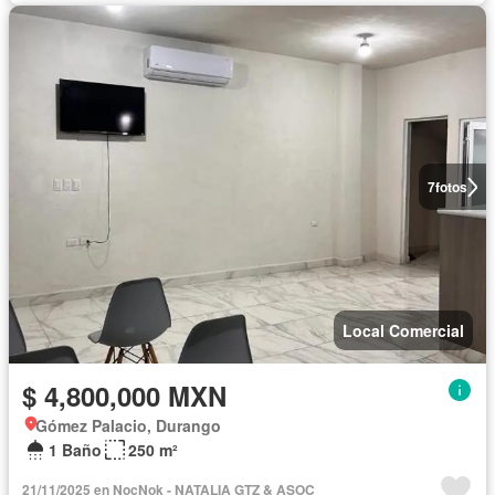
7
fotos
Local Comercial
$ 4,800,000 MXN
Gómez Palacio, Durango
1 Baño
250 m²
21/11/2025 en NocNok - NATALIA GTZ & ASOC