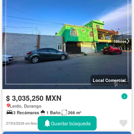
10
fotos
Local Comercial
$ 3,035,250 MXN
Lerdo, Durango
3 Recámaras
1 Baño
266 m²
Guardar búsqueda
27/03/2026 en NocNok - Revot Inmobiliaria