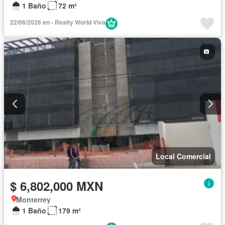
1 Baño
72 m²
22/06/2026 en - Realty World Viva
Local Comercial
$ 6,802,000 MXN
Monterrey
1 Baño
179 m²