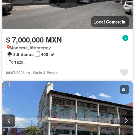
Local Comercial
$ 7,000,000 MXN
Moderna, Monterrey
3.5 Baños
400 m²
Terraza
06/07/2026 en - Walls & People