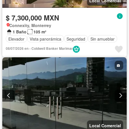
Local Comercial
$ 7,300,000 MXN
Connexity, Monterrey
1 Baño
105 m²
Elevador
Vista panorámica
Seguridad
Sin amueblar
08/07/2026 en - Coldwell Banker Marimar
Local Comercial