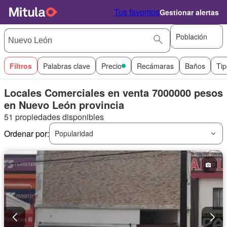
Tus favoritos
Gestionar alertas
Población
Filtros
Palabras clave
Precio
Recámaras
Baños
Tip
Locales Comerciales en venta 7000000 pesos
en Nuevo León provincia
51 propiedades disponibles
Ordenar por:
Popularidad