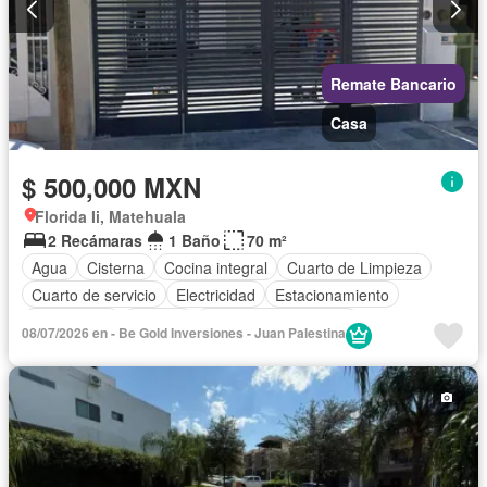
Remate Bancario
Casa
$ 500,000 MXN
Florida Ii, Matehuala
2 Recámaras
1 Baño
70 m²
Agua
Cisterna
Cocina integral
Cuarto de Limpieza
Cuarto de servicio
Electricidad
Estacionamiento
Gas natural
Internet
Recámara con closet
08/07/2026 en - Be Gold Inversiones - Juan Palestina
Televisión por cable
Wifi
Sin amueblar