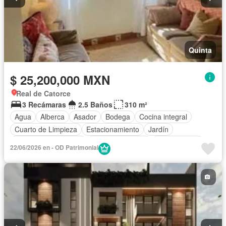
Quinta
$ 25,200,000 MXN
Real de Catorce
3 Recámaras
2.5 Baños
310 m²
Agua
Alberca
Asador
Bodega
Cocina integral
Cuarto de Limpieza
Estacionamiento
Jardín
Recámara con closet
Vista panorámica
Zonas verdes
22/06/2026 en - OD Patrimonial