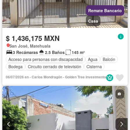
Remate Bancario
Casa
$ 1,436,175 MXN
San José, Matehuala
3 Recámaras
2.5 Baños
145 m²
Acceso para personas con discapacidad
Agua
Balcón
Bodega
Circuito cerrado de televisión
Cisterna
Cocina integral
Cuarto de Limpieza
Cuarto de servicio
06/07/2026 en - Carlos Mondragón - Golden Tree Investments
Electricidad
Estacionamiento
Gas natural
Internet
Jardín
Recámara con closet
Televisión por cable
Terraza
Wifi
Sin amueblar