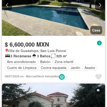
Casa
$ 6,600,000 MXN
Villa de Guadalupe, San Luis Potosí
3 Recámaras
3 Baños
325 m²
Aire acondicionado
Balcón
Zona infantil
Cuarto de Limpieza
Cocina equipada
Jardín
Asador
Calefacción
Cocina integral
Internet
Seguridad
08/07/2026 en - MarcosDieck Inmuebles
Cuarto de servicio
Cancha de tenis
Terraza