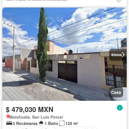
6
fotos
Casa
$ 479,030 MXN
Matehuala, San Luis Potosí
3 Recámaras
1 Baño
125 m²