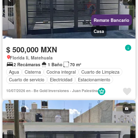
Remate Bancario
Casa
$ 500,000 MXN
Florida Ii, Matehuala
2 Recámaras
1 Baño
70 m²
Agua
Cisterna
Cocina integral
Cuarto de Limpieza
Cuarto de servicio
Electricidad
Estacionamiento
Gas natural
Internet
Televisión por cable
Wifi
10/07/2026 en - Be Gold Inversiones - Juan Palestina
Sin amueblar