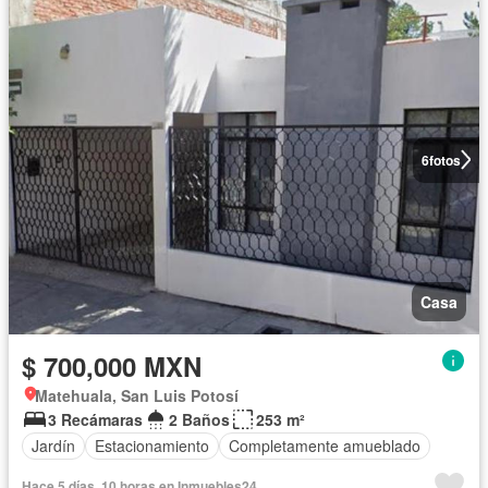
6
fotos
Casa
$ 700,000 MXN
Matehuala, San Luis Potosí
3 Recámaras
2 Baños
253 m²
Jardín
Estacionamiento
Completamente amueblado
Hace 5 días, 10 horas en Inmuebles24