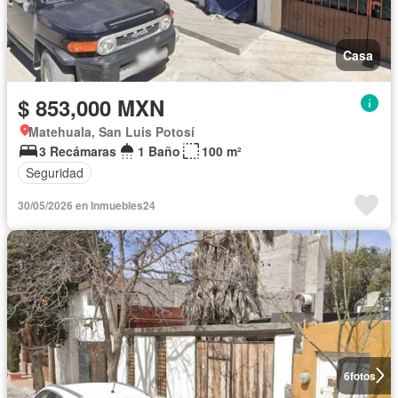
Casa
$ 853,000 MXN
Matehuala, San Luis Potosí
3 Recámaras
1 Baño
100 m²
Seguridad
30/05/2026 en Inmuebles24
6
fotos