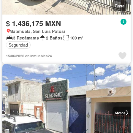
Casa
$ 1,436,175 MXN
Matehuala, San Luis Potosí
3 Recámaras
2 Baños
100 m²
Seguridad
15/06/2026 en Inmuebles24
6
fotos