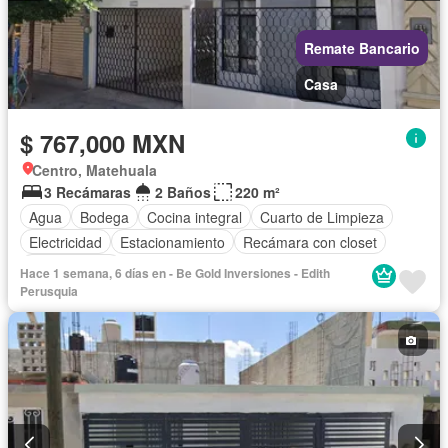
Remate Bancario
Casa
$ 767,000 MXN
Centro, Matehuala
3 Recámaras
2 Baños
220 m²
Agua
Bodega
Cocina integral
Cuarto de Limpieza
Electricidad
Estacionamiento
Recámara con closet
Sin amueblar
Hace 1 semana, 6 días en - Be Gold Inversiones - Edith
Perusquia