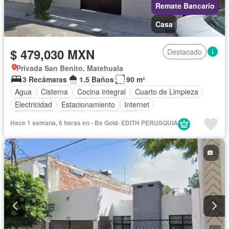
Remate Bancario
Casa
$ 479,030 MXN
Destacado
Privada San Benito, Matehuala
3 Recámaras
1.5 Baños
90 m²
Agua
Cisterna
Cocina integral
Cuarto de Limpieza
Electricidad
Estacionamiento
Internet
Recámara con closet
Sin amueblar
Hace 1 semana, 6 horas en - Be Gold- EDITH PERUSQUIA