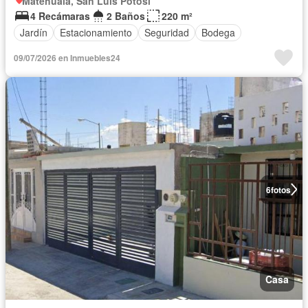
Matehuala, San Luis Potosí
4 Recámaras
2 Baños
220 m²
Jardín
Estacionamiento
Seguridad
Bodega
09/07/2026 en Inmuebles24
6
fotos
Casa