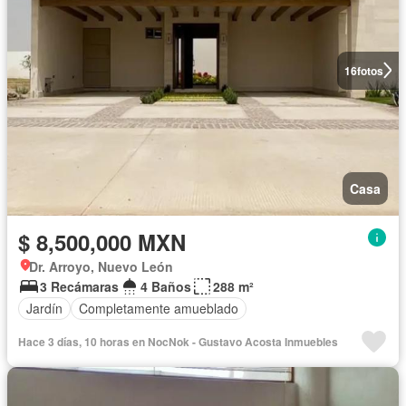
16
fotos
Casa
$ 8,500,000 MXN
Dr. Arroyo, Nuevo León
3 Recámaras
4 Baños
288 m²
Jardín
Completamente amueblado
Hace 3 días, 10 horas en NocNok - Gustavo Acosta Inmuebles