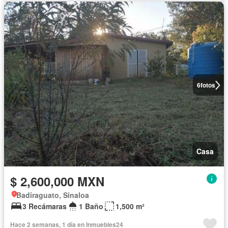
6
fotos
Casa
$ 2,600,000 MXN
Badiraguato, Sinaloa
3 Recámaras
1 Baño
1,500 m²
Hace 2 semanas, 1 día en Inmuebles24