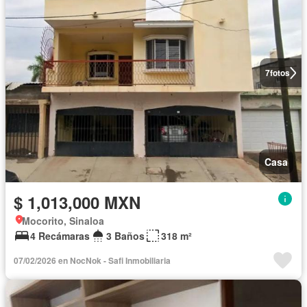
7
fotos
Casa
$ 1,013,000 MXN
Mocorito, Sinaloa
4 Recámaras
3 Baños
318 m²
07/02/2026 en NocNok - Safi Inmobiliaria