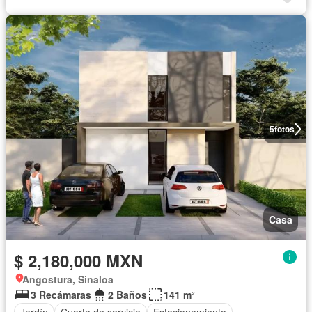
5
fotos
Casa
$ 2,180,000 MXN
Angostura, Sinaloa
3 Recámaras
2 Baños
141 m²
Jardín
Cuarto de servicio
Estacionamiento