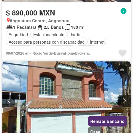
$ 890,000 MXN
Angostura Centro, Angostura
1 Recámara
2.5 Baños
180 m²
Seguridad
Estacionamiento
Jardín
Acceso para personas con discapacidad
Internet
Electricidad
Agua
Gas natural
Cisterna
08/07/2026 en - Rocio Verde-BusvaHomeBrokers.
Cocina integral
Cuarto de servicio
Balcón
Cuarto de Limpieza
Televisión por cable
Zonas verdes
Despacho
Vista panorámica
Recámara con closet
Sin amueblar
Remate Bancario
Casa