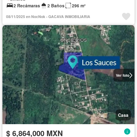
2 Recámaras
2 Baños
296 m²
08/11/2025 en NocNok - GACAVA INMOBILIARIA
Ver foto
Casa
$ 6,864,000 MXN