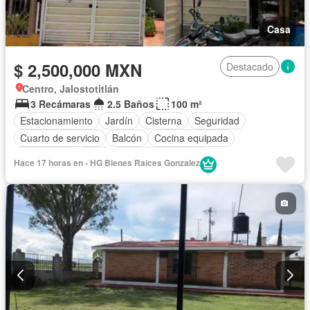
Casa
$ 2,500,000 MXN
Destacado
Centro, Jalostotitlán
3 Recámaras
2.5 Baños
100 m²
Estacionamiento
Jardín
Cisterna
Seguridad
Cuarto de servicio
Balcón
Cocina equipada
Electricidad
Agua
Cuarto de Limpieza
Hace 17 horas en - HG Bienes Raices Gonzalez
Vista panorámica
Permite niños
Solo familias
Permite mascotas
Sin amueblar