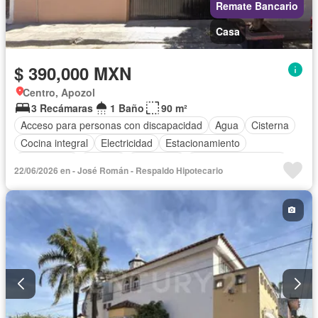
Remate Bancario
Casa
$ 390,000 MXN
Centro, Apozol
3 Recámaras
1 Baño
90 m²
Acceso para personas con discapacidad
Agua
Cisterna
Cocina integral
Electricidad
Estacionamiento
Gas natural
Internet
Seguridad
Televisión por cable
22/06/2026 en - José Román - Respaldo Hipotecario
Wifi
Sin amueblar