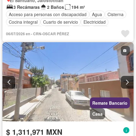
El Santuario, Jalostotitlán
3 Recámaras
2 Baños
194 m²
Acceso para personas con discapacidad
Agua
Cisterna
Cocina integral
Cuarto de servicio
Electricidad
Estacionamiento
Gas natural
Internet
Jardín
06/07/2026 en - CRN-OSCAR PÉREZ
Recámara con closet
Vista panorámica
Wifi
Zonas verdes
Sin amueblar
Remate Bancario
Casa
$ 1,311,971 MXN