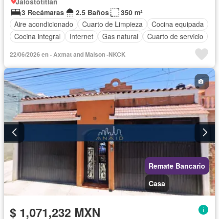
Jalostotitlán
3 Recámaras
2.5 Baños
350 m²
Aire acondicionado
Cuarto de Limpieza
Cocina equipada
Cocina integral
Internet
Gas natural
Cuarto de servicio
22/06/2026 en - Axmat and Maison -NKCK
Remate Bancario
Casa
$ 1,071,232 MXN