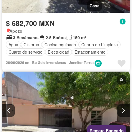
Casa
$ 682,700 MXN
Apozol
3 Recámaras
2.5 Baños
150 m²
Agua
Cisterna
Cocina equipada
Cuarto de Limpieza
Cuarto de servicio
Electricidad
Estacionamiento
Gas natural
Internet
Jardín
Seguridad
26/06/2026 en - Be Gold Inversiones - Jennifer Torres
Televisión por cable
Wifi
Zonas verdes
Sin amueblar
Remate Bancario