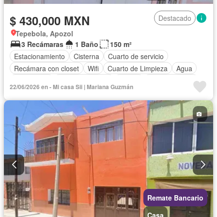
$ 430,000 MXN
Destacado
Tepebola, Apozol
3 Recámaras
1 Baño
150 m²
Estacionamiento
Cisterna
Cuarto de servicio
Recámara con closet
Wifi
Cuarto de Limpieza
Agua
Electricidad
Cocina equipada
Balcón
Cocina integral
22/06/2026 en - Mi casa Sii | Mariana Guzmán
Permite niños
Permite mascotas
Solo familias
Sin amueblar
Remate Bancario
Casa