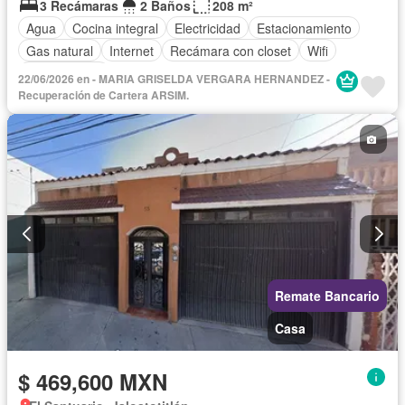
3 Recámaras
2 Baños
208 m²
Agua
Cocina integral
Electricidad
Estacionamiento
Gas natural
Internet
Recámara con closet
Wifi
Sin amueblar
22/06/2026 en - MARIA GRISELDA VERGARA HERNANDEZ -
Recuperación de Cartera ARSIM.
Remate Bancario
Casa
$ 469,600 MXN