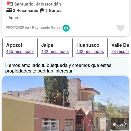
El Santuario, Jalostotitlán
3 Recámaras
2 Baños
Agua
08/07/2026 en - Raymundo Galvan
Apozol
Jalpa
Huanusco
Valle De
435 resultados
432 resultados
432 resultados
84 resulta
Hemos ampliado tu búsqueda y creemos que estas
propiedades te podrían interesar
6
fotos