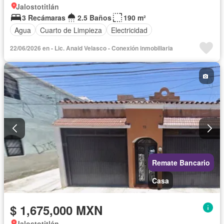
Jalostotitlán
3 Recámaras
2.5 Baños
190 m²
Agua
Cuarto de Limpieza
Electricidad
22/06/2026 en - Lic. Anaid Velasco - Conexión inmobiliaria
Remate Bancario
Casa
$ 1,675,000 MXN
Jalostotitlán