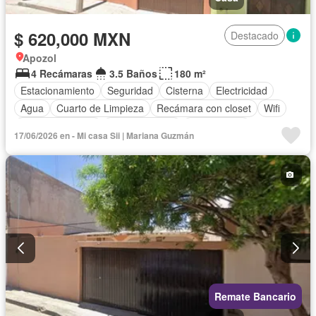
$ 620,000 MXN
Destacado
Apozol
4 Recámaras
3.5 Baños
180 m²
Estacionamiento
Seguridad
Cisterna
Electricidad
Agua
Cuarto de Limpieza
Recámara con closet
Wifi
Cocina equipada
Cocina integral
Solo familias
17/06/2026 en - Mi casa Sii | Mariana Guzmán
Permite niños
Permite mascotas
Sin amueblar
Remate Bancario