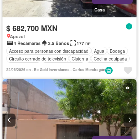
Casa
$ 682,700 MXN
Apozol
4 Recámaras
2.5 Baños
177 m²
Acceso para personas con discapacidad
Agua
Bodega
Circuito cerrado de televisión
Cisterna
Cocina equipada
Cocina integral
Cuarto de Limpieza
Cuarto de servicio
22/06/2026 en - Be Gold Inversiones - Carlos Mondragón
Electricidad
Estacionamiento
Gas natural
Internet
Jardín
Seguridad
Televisión por cable
Wifi