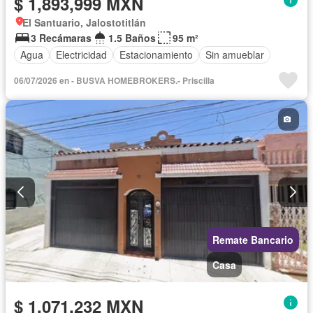
$ 1,893,999 MXN
El Santuario, Jalostotitlán
3 Recámaras
1.5 Baños
95 m²
Agua
Electricidad
Estacionamiento
Sin amueblar
06/07/2026 en - BUSVA HOMEBROKERS.- Priscilla
Remate Bancario
Casa
$ 1,071,232 MXN