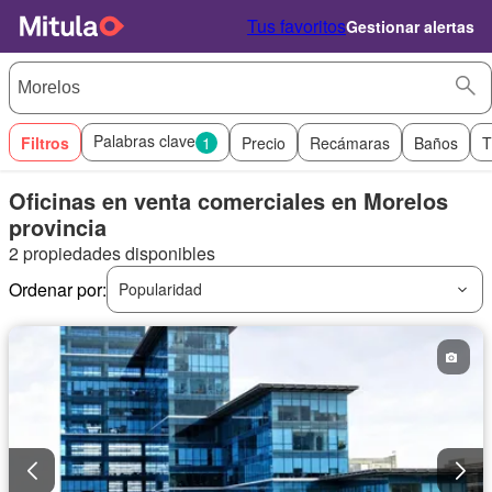
Tus favoritos
Gestionar alertas
Palabras clave
Filtros
1
Precio
Recámaras
Baños
T
Oficinas en venta comerciales en Morelos
provincia
2 propiedades disponibles
Ordenar por:
Popularidad