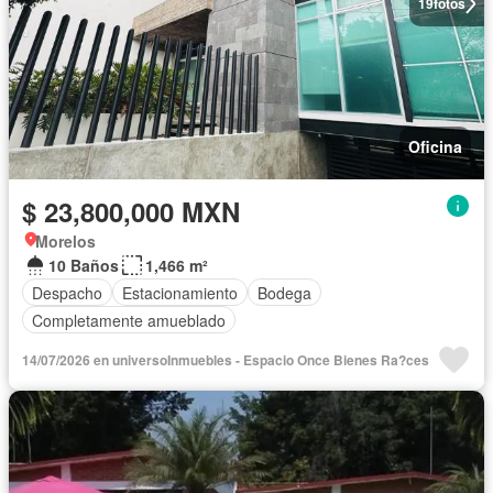
19
fotos
Oficina
$ 23,800,000 MXN
Morelos
10 Baños
1,466 m²
Despacho
Estacionamiento
Bodega
Completamente amueblado
14/07/2026 en universoInmuebles - Espacio Once Bienes Ra?ces