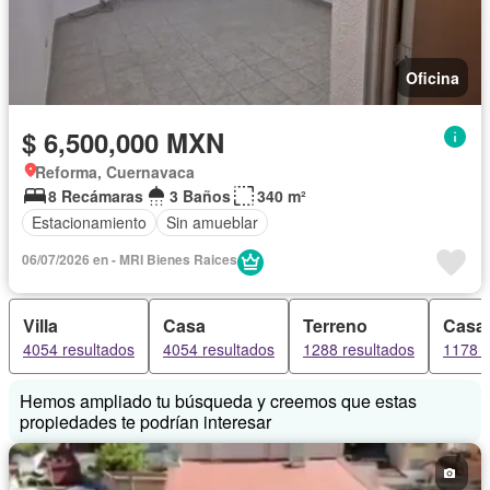
Oficina
$ 6,500,000 MXN
Reforma, Cuernavaca
8 Recámaras
3 Baños
340 m²
Estacionamiento
Sin amueblar
06/07/2026 en - MRI Bienes Raices
Villa
Casa
Terreno
Casa
4054 resultados
4054 resultados
1288 resultados
1178 r
Hemos ampliado tu búsqueda y creemos que estas
propiedades te podrían interesar