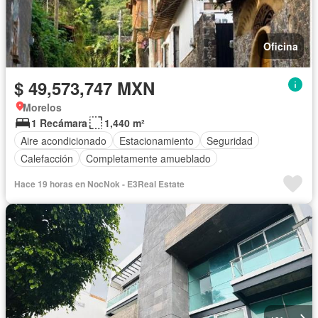
Oficina
$ 49,573,747 MXN
Morelos
1 Recámara
1,440 m²
Aire acondicionado
Estacionamiento
Seguridad
Calefacción
Completamente amueblado
Hace 19 horas en NocNok - E3Real Estate