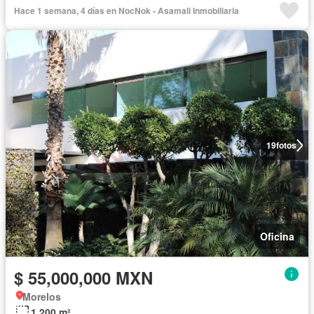
Hace 1 semana, 4 días en NocNok - Asamali Inmobiliaria
19
fotos
Oficina
$ 55,000,000 MXN
Morelos
1,200 m²