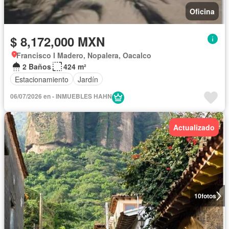
Oficina
$ 8,172,000 MXN
Francisco I Madero, Nopalera, Oacalco
2 Baños
424 m²
Estacionamiento
Jardín
06/07/2026 en - INMUEBLES HAHN
Actualizado
10
fotos