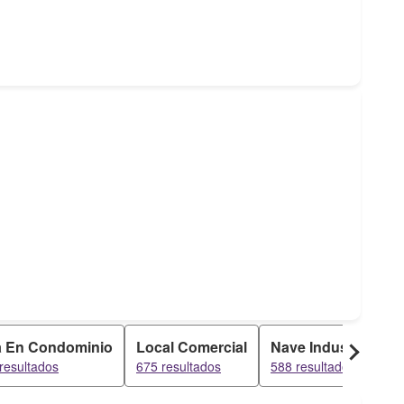
 En Condominio
Local Comercial
Nave Industrial
resultados
675 resultados
588 resultados
5